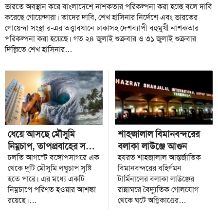
ভারতে অবস্থান করে বাংলাদেশে নাশকতার পরিকল্পনা করা হচ্ছে বলে দাবি
করেছে গোয়েন্দারা। তাদের দাবি, শেখ হাসিনার নির্দেশে এবং ভারতের
গোয়েন্দা সংস্থা র-এর তত্ত্বাবধানে ঢাকাসহ দেশব্যাপী বহুমুখী নাশকতার
পরিকল্পনা করা হয়েছে। গত ২৪ জুলাই শুক্রবার ও ৩১ জুলাই শুক্রবার
দিল্লিতে শেখ হাসিনার…
ধেয়ে আসছে মৌসুমি
শাহজালাল বিমানবন্দরের
নিম্নচাপ, তাপপ্রবাহের সঙ্গে
বলাকা লাউঞ্জে আগুন
হানা দিতে পারে বজ্রঝড়
চলতি আগস্টে বঙ্গোপসাগরে এক
হযরত শাহজালাল আন্তর্জাতিক
থেকে দুটি মৌসুমি লঘুচাপ সৃষ্টি
বিমানবন্দরের বহির্গমন
হতে পারে। এর মধ্যে একটি
টার্মিনালের বলাকা লাউঞ্জের
নিম্নচাপে পরিণত হওয়ার আশঙ্কা
রান্নাঘরে বৈদ্যুতিক গোলযোগ
রয়েছে।…
থেকে ঘটে অগ্নিকাণ্ডের…