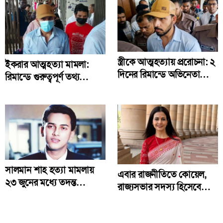
স্ত্রীকে আত্মহত্যায় প্ররোচনা: ২
ইকরার আত্মহত্যা মামলা:
দিনের রিমান্ডে অভিনেতা
রিমান্ডে গুরুত্বপূর্ণ তথ্য
জাহের আলভী
দিয়েছেন আলভী
সালমান শাহ হত্যা মামলায়
এবার রাজনীতিতে কোয়েল,
২৩ জুনের মধ্যে তদন্ত
রাজ্যসভার সদস্য হিসেবে
প্রতিবেদন দাখিলের নির্দেশ
নিলেন শপথ