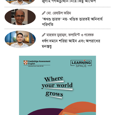
জুলাই গণঅভ্যুত্থান নিয়ে কিছু আক্ষেপ
মো. রেযাউল করিম
‛অখণ্ড ভারত‘ নয়- খণ্ডিত ভারতই অনিবার্য
পরিণতি
মাহতাব মুহাম্মদ, কলামিস্ট ও গবেষক
ধর্ষণ দমনে শরিয়া আইন এবং অপরাধের
মনস্তত্ত্ব