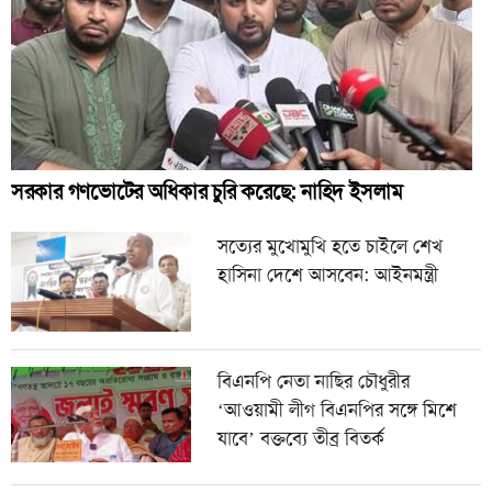
সরকার গণভোটের অধিকার চুরি করেছে: নাহিদ ইসলাম
সত্যের মুখোমুখি হতে চাইলে শেখ
হাসিনা দেশে আসবেন: আইনমন্ত্রী
বিএনপি নেতা নাছির চৌধুরীর
‘আওয়ামী লীগ বিএনপির সঙ্গে মিশে
যাবে’ বক্তব্যে তীব্র বিতর্ক