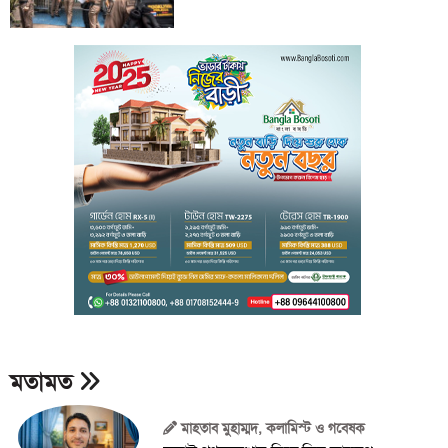
মতামত
মাহতাব মুহাম্মদ, কলামিস্ট ও গবেষক