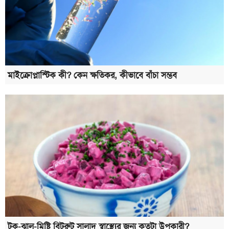
মাইক্রোপ্লাস্টিক কী? কেন ক্ষতিকর, কীভাবে বাঁচা সম্ভব
টক-ঝাল-মিষ্টি বিটরুট সালাদ স্বাস্থ্যের জন্য কতটা উপকারী?