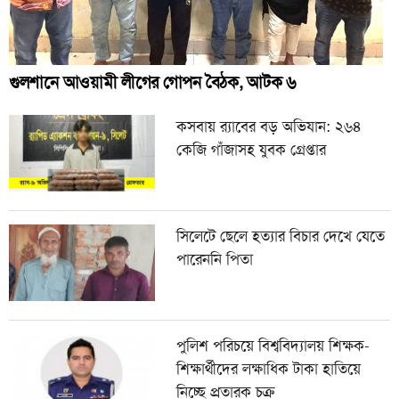
গুলশানে আওয়ামী লীগের গোপন বৈঠক, আটক ৬
কসবায় র‍্যাবের বড় অভিযান: ২৬৪
কেজি গাঁজাসহ যুবক গ্রেপ্তার
সিলেটে ছেলে হত্যার বিচার দেখে যেতে
পারেননি পিতা
পুলিশ পরিচয়ে বিশ্ববিদ্যালয় শিক্ষক-
শিক্ষার্থীদের লক্ষাধিক টাকা হাতিয়ে
নিচ্ছে প্রতারক চক্র