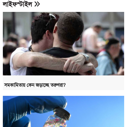
লাইফস্টাইল
সমকামিতায় কেন জড়াচ্ছে তরুণরা?