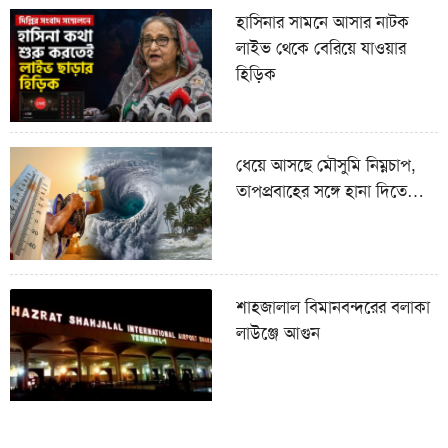
হাসিনার সামনে আসার নাটক
লাইভ থেকে বেরিয়ে যাওয়ার
হিড়িক
ধেয়ে আসছে মৌসুমি নিম্নচাপ,
তাপপ্রবাহের সঙ্গে হানা দিতে
পারে বজ্রঝড়
শাহজালাল বিমানবন্দরের বলাকা
লাউঞ্জে আগুন