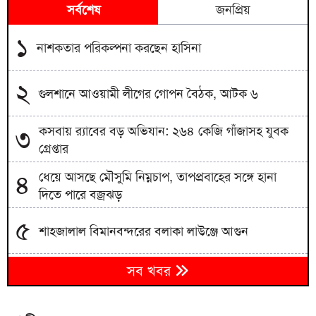
সর্বশেষ
জনপ্রিয়
১
নাশকতার পরিকল্পনা করছেন হাসিনা
২
গুলশানে আওয়ামী লীগের গোপন বৈঠক, আটক ৬
কসবায় র‍্যাবের বড় অভিযান: ২৬৪ কেজি গাঁজাসহ যুবক
৩
গ্রেপ্তার
ধেয়ে আসছে মৌসুমি নিম্নচাপ, তাপপ্রবাহের সঙ্গে হানা
৪
দিতে পারে বজ্রঝড়
৫
শাহজালাল বিমানবন্দরের বলাকা লাউঞ্জে আগুন
৬
সব খবর
মন্ত্রিসভায় রদবদল, আসছে নতুন মুখ