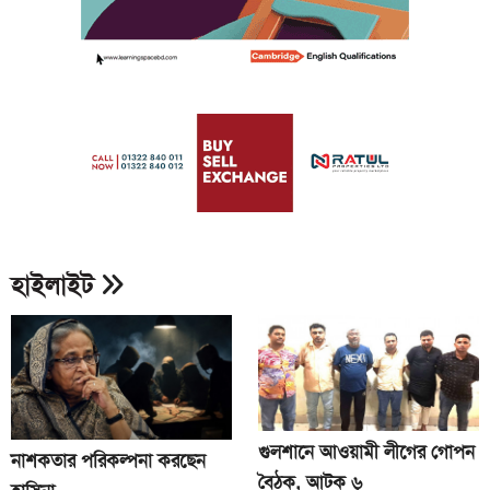
হাইলাইট
গুলশানে আওয়ামী লীগের গোপন
নাশকতার পরিকল্পনা করছেন
বৈঠক, আটক ৬