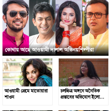
কোথায় আছে আওয়ামী দালাল অভিনয়শিল্পীরা
আওয়ামী প্রেমে মাতোয়ারা
চলচ্চিত্র অঙ্গনে অনৈতিক
শাওন
প্রস্তাবের অভিযোগ ইলোরা
গহরের