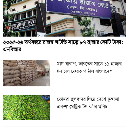
২০২৫-২৬ অর্থবছরে রাজস্ব ঘাটতি সাড়ে ৮৭ হাজার কোটি টাকা:
এনবিআর
মান খারাপ, ভারতের সাড়ে ১১ হাজার
টন চাল ফেরত পাঠাল বাংলাদেশ
ভোমরা স্থলবন্দর দিয়ে দেশে ঢুকলো
একশ' মেট্রিক টন কাঁচা মরিচ