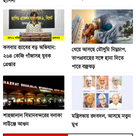
হাসিনা
কসবায় র‍্যাবের বড় অভিযান:
ধেয়ে আসছে মৌসুমি নিম্নচাপ,
২৬৪ কেজি গাঁজাসহ যুবক
তাপপ্রবাহের সঙ্গে হানা দিতে
গ্রেপ্তার
পারে বজ্রঝড়
শাহজালাল বিমানবন্দরের বলাকা
মন্ত্রিসভায় রদবদল, আসছে নতুন
লাউঞ্জে আগুন
মুখ