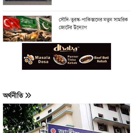
সৌদি-তুরস্ক-পাকিস্তানের নতুন সামরিক
জোটের উদ্যোগ
অর্থনীতি