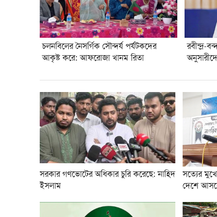
চলনবিলের নৈসর্গিক সৌন্দর্য পর্যটকদের
রবীন্দ্র-ব
আকৃষ্ট করে: আফরোজা খানম রিতা
অনুসারীদে
সরকার গণভোটের অধিকার চুরি করেছে: নাহিদ
সত্যের মুখ
ইসলাম
দেশে আসবেন