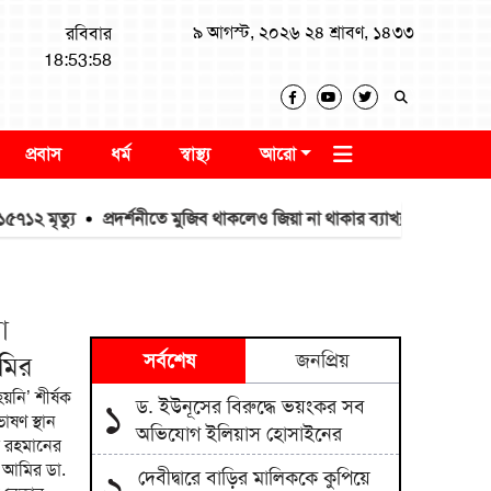
৯ আগস্ট, ২০২৬ ২৪ শ্রাবণ, ১৪৩৩
রবিবার
18:53:59
প্রবাস
ধর্ম
স্বাস্থ্য
আরো
প্রদর্শনীতে মুজিব থাকলেও জিয়া না থাকার ব্যাখ্যা দিলেন জামায়াত আমির
া
সর্বশেষ
জনপ্রিয়
মির
নি’ শীর্ষক
ড. ইউনূসের বিরুদ্ধে ভয়ংকর সব
১
ভাষণ স্থান
অভিযোগ ইলিয়াস হোসাইনের
র রহমানের
র আমির ডা.
দেবীদ্বারে বাড়ির মালিককে কুপিয়ে
২