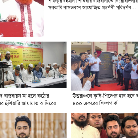
শফিকুর রহমান। শনিবার রাজধানীতে বিরোধীদলীয়
সরকারি বাসভবনে আয়োজিত প্রদর্শনী পরিদর্শন…
দ বাস্তবায়ন না হলে কঠোর
উত্তরাঞ্চলে কৃষি-শিল্পের হাব হবে 
র হুঁশিয়ারি জামায়াত আমিরের
৪০০ একরের শিল্পপার্ক