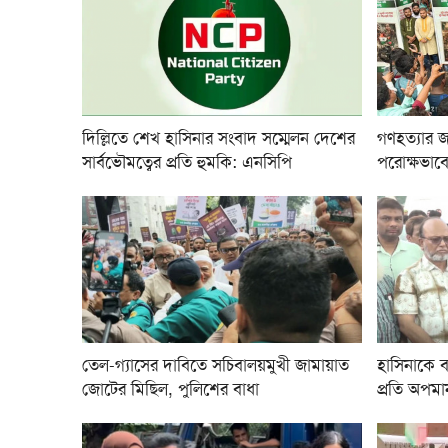
দিল্লিতে শেখ হাসিনার সংবাদ সম্মেলন দেশের
গণহত্যার জন
সার্বভৌমত্বের প্রতি হুমকি: এনসিপি
পরোক্ষভাবে
তেল-গ্যাসের দাবিতে সচিবালয়মুখী জামায়াত
হাসিনাকে বক
জোটের মিছিল, পুলিশের বাধা
প্রতি অপমা
রিজভী