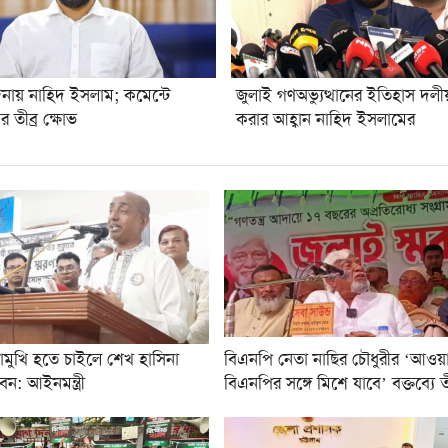
ন্দনায় নাহিদ ইসলাম; কমেন্টে
জুলাই গণঅভ্যুত্থানের ইতিহাস দল
র তীব্র ক্ষোভ
করার আহ্বান নাহিদ ইসলামের
োমুখি হতে চাইলে শেখ হাসিনা
বিএনপি নেতা নাছির চৌধুরীর ‘আওয়
: আইনমন্ত্রী
বিএনপির সঙ্গে মিশে যাবে’ বক্তব্যে তী
বিতর্ক