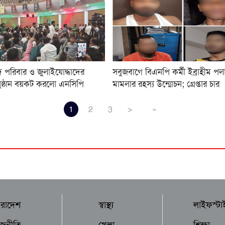
 পরিবার ও জুলাইযোদ্ধাদের
সবুজবাগে বিএনপি কর্মী ইব্রাহীম পল
নুষ্ঠান বয়কট করলো এনসিপি
মামলার রহস্য উন্মোচন; গ্রেপ্তার চার
1
2
3
>
»
ারাদেশ
স্বাস্থ্য
লাইফস্টা
াজনীতি
খেলা
শিক্ষা