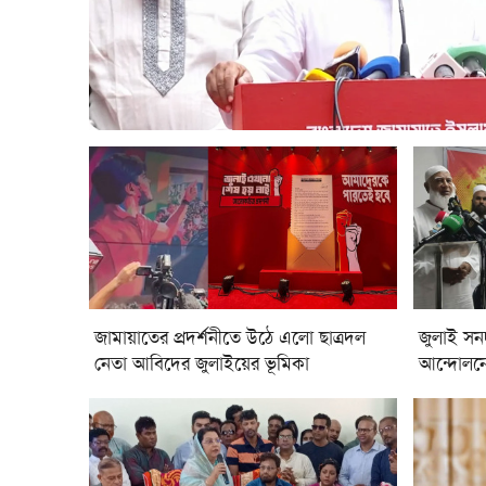
জামায়াতের প্রদর্শনীতে উঠে এলো ছাত্রদল
জুলাই সন
নেতা আবিদের জুলাইয়ের ভূমিকা
আন্দোলনে