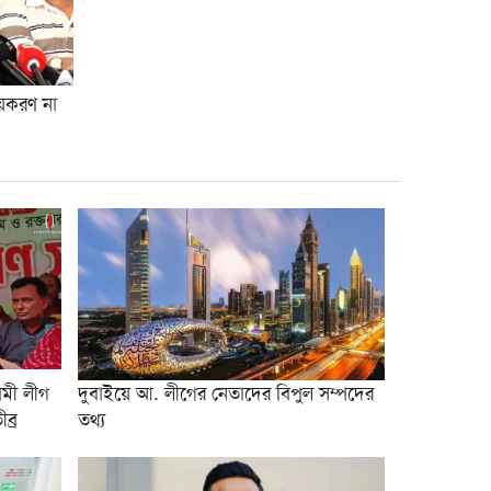
বরিশাল সাংবাদিক ফোরামের
৮
সভাপতি সুমন চৌধুরী, সম্পাদক
সাঈদ পান্থ
ীয়করণ না
জুলাই সনদ বাস্তবায়ন না হলে
৯
কঠোর আন্দোলনের হুঁশিয়ারি
জামায়াত আমিরের
জ্বালানি খাত অস্থিতিশীল করতে
১০
একটি চক্র সক্রিয়: প্রধানমন্ত্রী
ামী লীগ
দুবাইয়ে আ. লীগের নেতাদের বিপুল সম্পদের
ব্র
তথ্য