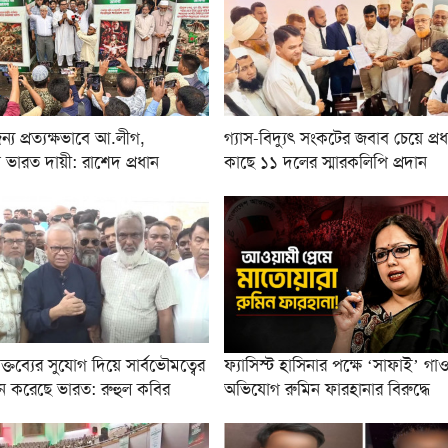
্য প্রত্যক্ষভাবে আ.লীগ,
গ্যাস-বিদ্যুৎ সংকটের জবাব চেয়ে প্রধান
 ভারত দায়ী: রাশেদ প্রধান
কাছে ১১ দলের স্মারকলিপি প্রদান
্তব্যের সুযোগ দিয়ে সার্বভৌমত্বের
ফ্যাসিস্ট হাসিনার পক্ষে ‘সাফাই’ গা
ন করেছে ভারত: রুহুল কবির
অভিযোগ রুমিন ফারহানার বিরুদ্ধে