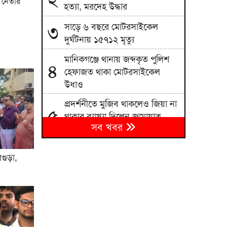
 নেতার
হত্যা, মরদেহ উদ্ধার
সাড়ে ৬ বছরে মোটরসাইকেল
৩
দুর্ঘটনায় ১৫৭১২ মৃত্যু
মানিকগঞ্জে থানায় জব্দকৃত পুলিশ
৪
হেফাজত থাকা মোটরসাইকেল
উধাও
প্রদর্শনীতে মুজিব থাকলেও জিয়া না
৫
থাকার ব্যাখ্যা দিলেন জামায়াত
সব খবর
আমির
জামায়াতের প্রদর্শনীতে উঠে এলো
৬
বগুড়া,
ছাত্রদল নেতা আবিদের জুলাইয়ের
ভূমিকা
হাদী হত্যার রহস্য উন্মোচন করতে
৭
না পারলে ডিপ স্টেটের ঘোরপাকে
থাকতে হবে: আব্দুল্লাহ আল জাবের