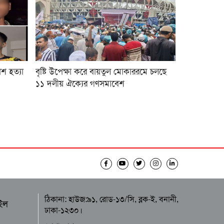
াশ হত্যা
বৃষ্টি উপেক্ষা করে বায়তুল মোকাররমে চলছে
১১ দলীয় ঐক্যের গণসমাবেশ
ঠিকানা: হাউজ:৯১, রোড-১৩/সি, ব্লক-ই, বনানী,
ইল
ঢাকা-১২৩০।