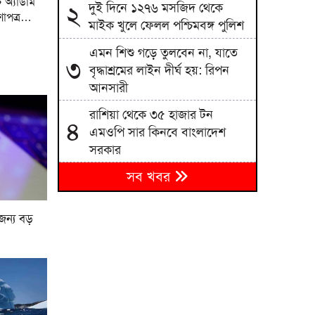
ট অ্যাডাম
দুই দিনে ১২৭৬ মসজিদ থেকে
২
ষণাপত্র…
মাইক খুলে ফেলল পশ্চিমবঙ্গ পুলিশ
এমন শিশু গড়ে তুলবেন না, যাতে
৩
বৃদ্ধাশ্রমের লাইন দীর্ঘ হয়: রিপন
আনসারী
রাশিয়া থেকে ৩৫ হাজার টন
৪
এমওপি সার কিনবে বাংলাদেশ
সরকার
সব খবর
দিল্লিতে শেখ হাসিনার সংবাদ
৫
সম্মেলন দেশের সার্বভৌমত্বের প্রতি
হুমকি: এনসিপি
 জন্য বড়
বিএনপিতে রাষ্ট্রপতি নির্বাচন ঘিরে
৬
নানা সমীকরণ, সিদ্ধান্ত নেবেন
তারেক রহমান
জাতীয় বিশ্ববিদ্যালয়ের মাস্টার্স
৭