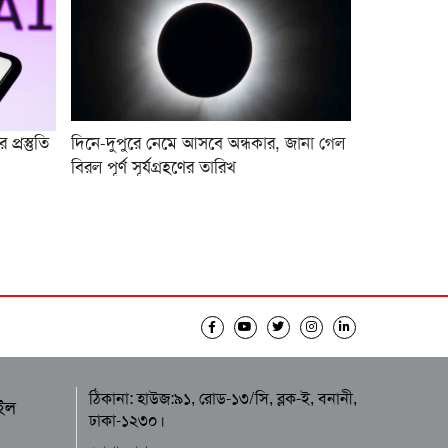
প্রস্তুতি
দিনে-দুপুরে নেমে আসবে অন্ধকার, জানা গেল
বিরল পূর্ণ সূর্যগ্রহণের তারিখ
ঠিকানা: হাউজ:৯১, রোড-১৩/সি, ব্লক-ই, বনানী,
ইল
ঢাকা-১২৩০।