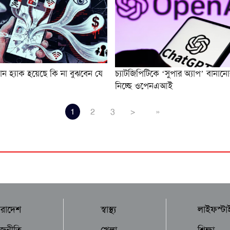
 হ্যাক হয়েছে কি না বুঝবেন যে
চ্যাটজিপিটিকে ‘সুপার অ্যাপ’ বানানোর 
নিচ্ছে ওপেনএআই
1
2
3
>
»
ারাদেশ
স্বাস্থ্য
লাইফস্টা
াজনীতি
খেলা
শিক্ষা