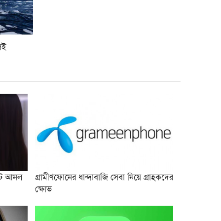
শেষপর্ব পরীক্ষার ফল প্রকাশ
মিরপুর মডেল থানা পুলিশের বিশেষ
৮
অভিযানে বিভিন্ন অপরাধে জড়িত
গ্রেপ্তার ৪৩
েই
ভারতকে যা দিয়েছি, আজীবন মনে
৯
রাখবে; কেন বলেছিলেন হাসিনা?
দিল্লিকে কড়া বার্তা ঢাকার;
১০
ভারতের চোখ রাঙানির দিন কি
তবে শেষ?
বট আনল
গ্রামীণফোনের ধান্দাবাজি সেবা নিয়ে গ্রাহকদের
ক্ষোভ