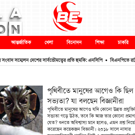
আন্তর্জাতিক
খেলা
বিনোদন
শিক্ষা
চাকরি
মেলন দেশের সার্বভৌমত্বের প্রতি হুমকি: এনসিপি
বিএনপিতে রাষ্ট্রপতি নির্ব
পৃথিবীতে মানুষের আগেও কি ছিল 
সভ্যতা? যা বলছেন বিজ্ঞানীরা
পৃথিবীতে মানুষের আগেও যদি কোনো উন্নত প্রযুক্তিন
সভ্যতা গড়ে উঠত, তবে কি আজ তার কোনো প্রমাণ
যেত? শুনতে অবিশ্বাস্য মনে হলেও, এমন প্রশ্ন নিয়
করেছেন কয়েকজন বিজ্ঞানী। ২০১৮ সালে নাসার