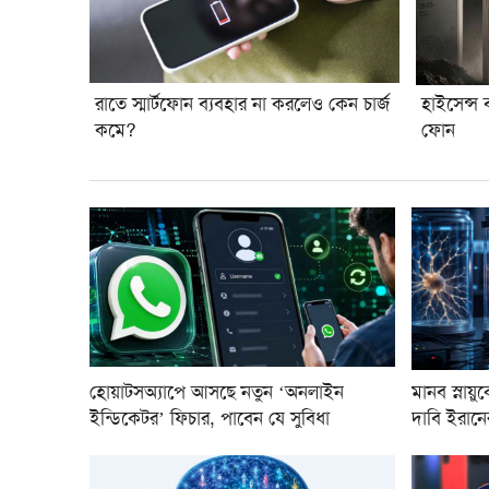
রাতে স্মার্টফোন ব্যবহার না করলেও কেন চার্জ
হাইসেন্স 
কমে?
ফোন
হোয়াটসঅ্যাপে আসছে নতুন ‘অনলাইন
মানব স্নায়ু
ইন্ডিকেটর’ ফিচার, পাবেন যে সুবিধা
দাবি ইরানে