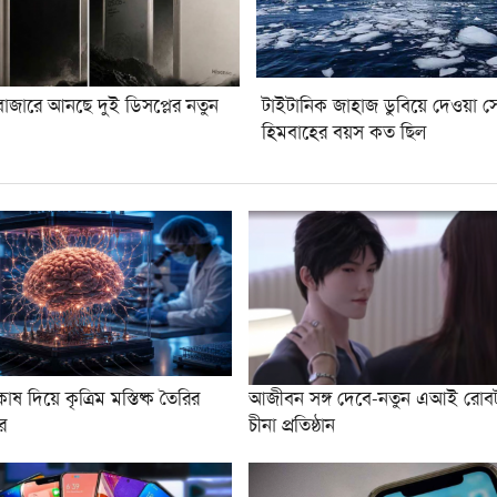
বাজারে আনছে দুই ডিসপ্লের নতুন
টাইটানিক জাহাজ ডুবিয়ে দেওয়া স
হিমবাহের বয়স কত ছিল
কোষ দিয়ে কৃত্রিম মস্তিষ্ক তৈরির
আজীবন সঙ্গ দেবে-নতুন এআই রো
র
চীনা প্রতিষ্ঠান