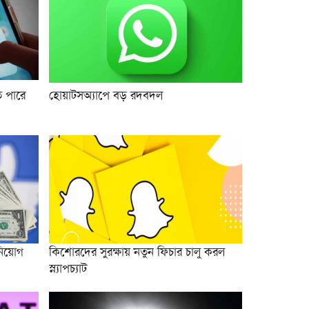
ে পারে
হোয়াটসঅ্যাপে বড় রদবদল
িনিয়োগ
কিশোরদের সুরক্ষায় নতুন ফিচার চালু করল
স্ন্যাপচ্যাট