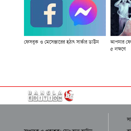
ফেসবুক ও মেসেঞ্জারের হঠাৎ সার্ভার ডাউন
আপনার ফোন
৫ লক্ষণে
স
র