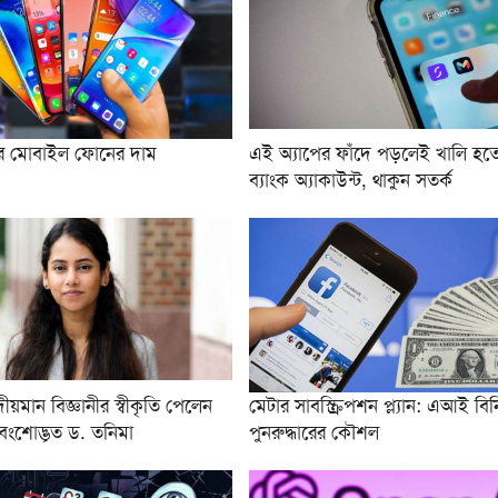
ে মোবাইল ফোনের দাম
এই অ্যাপের ফাঁদে পড়লেই খালি হত
ব্যাংক অ্যাকাউন্ট, থাকুন সতর্ক
ে উদীয়মান বিজ্ঞানীর স্বীকৃতি পেলেন
মেটার সাবস্ক্রিপশন প্ল্যান: এআই ব
বংশোদ্ভূত ড. তনিমা
পুনরুদ্ধারের কৌশল