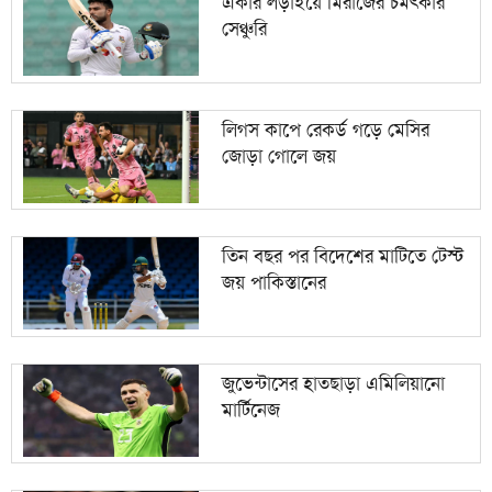
একার লড়াইয়ে মিরাজের চমৎকার
সেঞ্চুরি
লিগস কাপে রেকর্ড গড়ে মেসির
জোড়া গোলে জয়
তিন বছর পর বিদেশের মাটিতে টেস্ট
জয় পাকিস্তানের
জুভেন্টাসের হাতছাড়া এমিলিয়ানো
মার্টিনেজ