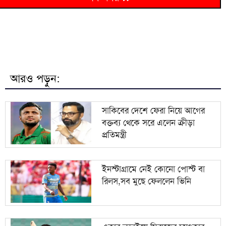
৬
টাকা হাতিয়ে নিচ্ছে প্রতারক চক্র
প্রধানমন্ত্রী তারেক রহমানের আগমনকে স্বাগত জানিয়ে
৭
বাঁশখালীতে ছাত্রদলের বর্ণাঢ্য আনন্দ র‍্যালি
হবিগঞ্জে বিজিবির পৃথক অভিযানে প্রায় ১ কোটি টাকার
৮
ভারতীয় পণ্য ও কাভার্ডভ্যান জব্দ
আরও পড়ুন:
৯
পাকিস্তানি যুবক ও বাংলাদেশি তরুণীর ‘স্মরণীয়’ বিয়ে
সাকিবের দেশে ফেরা নিয়ে আগের
বক্তব্য থেকে সরে এলেন ক্রীড়া
সন্ত্রাস ও নৈরাজ্য প্রতিরোধে বাঁশখালীতে জামায়াত
১০
প্রতিমন্ত্রী
ইসলামী যুব বিভাগের রাজপথে প্রতিবাদ
ইনস্টাগ্রামে নেই কোনো পোস্ট বা
রিলস,সব মুছে ফেললেন ভিনি