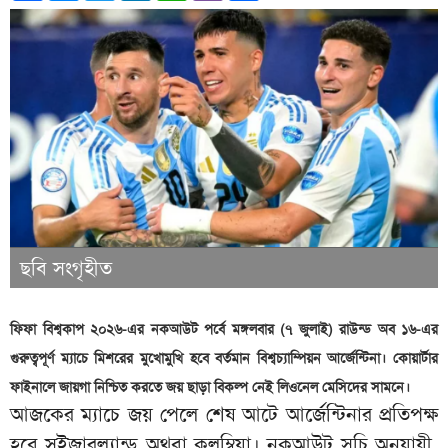
ছবি সংগৃহীত
ফিফা বিশ্বকাপ ২০২৬-এর নকআউট পর্বে মঙ্গলবার (৭ জুলাই) রাউন্ড অব ১৬-এর
গুরুত্বপূর্ণ ম্যাচে মিশরের মুখোমুখি হবে বর্তমান বিশ্বচ্যাম্পিয়ন আর্জেন্টিনা। কোয়ার্টার
ফাইনালে জায়গা নিশ্চিত করতে জয় ছাড়া বিকল্প নেই লিওনেল মেসিদের সামনে।
আজকের ম্যাচে জয় পেলে শেষ আটে আর্জেন্টিনার প্রতিপক্ষ
হবে সুইজারল্যান্ড অথবা কলম্বিয়া। নকআউট সূচি অনুযায়ী,