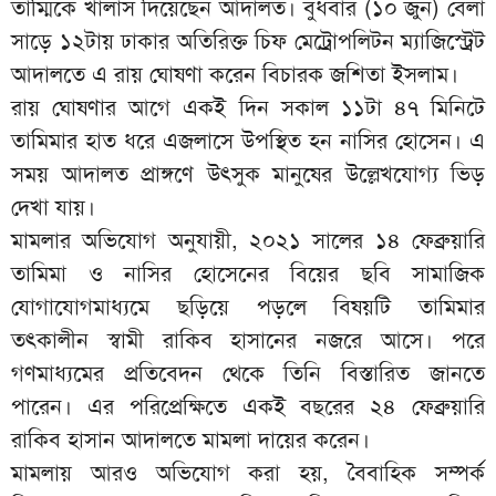
তাম্মিকে খালাস দিয়েছেন আদালত। বুধবার (১০ জুন) বেলা
সাড়ে ১২টায় ঢাকার অতিরিক্ত চিফ মেট্রোপলিটন ম্যাজিস্ট্রেট
আদালতে এ রায় ঘোষণা করেন বিচারক জশিতা ইসলাম।
রায় ঘোষণার আগে একই দিন সকাল ১১টা ৪৭ মিনিটে
তামিমার হাত ধরে এজলাসে উপস্থিত হন নাসির হোসেন। এ
সময় আদালত প্রাঙ্গণে উৎসুক মানুষের উল্লেখযোগ্য ভিড়
দেখা যায়।
মামলার অভিযোগ অনুযায়ী, ২০২১ সালের ১৪ ফেব্রুয়ারি
তামিমা ও নাসির হোসেনের বিয়ের ছবি সামাজিক
যোগাযোগমাধ্যমে ছড়িয়ে পড়লে বিষয়টি তামিমার
তৎকালীন স্বামী রাকিব হাসানের নজরে আসে। পরে
গণমাধ্যমের প্রতিবেদন থেকে তিনি বিস্তারিত জানতে
পারেন। এর পরিপ্রেক্ষিতে একই বছরের ২৪ ফেব্রুয়ারি
রাকিব হাসান আদালতে মামলা দায়ের করেন।
মামলায় আরও অভিযোগ করা হয়, বৈবাহিক সম্পর্ক