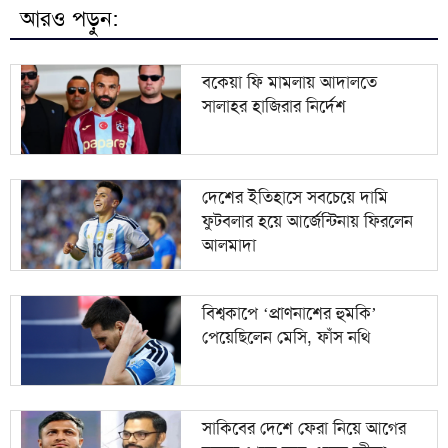
আরও পড়ুন:
বড় বন্ধু হলে দেশের বড় কিলারকে জায়গা দিয়েছেন: শফিকুর
৯
রহমান
বকেয়া ফি মামলায় আদালতে
সালাহর হাজিরার নির্দেশ
১০
দেশে আবারও প্রাণঘাতী করোনার সংক্রমণ শনাক্ত
দেশের ইতিহাসে সবচেয়ে দামি
ফুটবলার হয়ে আর্জেন্টিনায় ফিরলেন
আলমাদা
বিশ্বকাপে ‘প্রাণনাশের হুমকি’
পেয়েছিলেন মেসি, ফাঁস নথি
সাকিবের দেশে ফেরা নিয়ে আগের