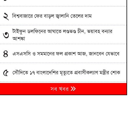
২
বিশ্ববাজারে ফের বাড়ল জ্বালানি তেলের দাম
টাইফুন ডলফিনের আঘাতে লণ্ডভণ্ড চীন, ভয়াবহ বন্যার
৩
আশঙ্কা
৪
এসএসসি ও সমমানের ফল প্রকাশ আজ, জানবেন যেভাবে
৫
সৌদিতে ১৭ বাংলাদেশির মৃত্যুতে প্রবাসীকল্যাণ মন্ত্রীর শোক
বেরোবি’র শহীদ মুখতার ইলাহী হলে আধুনিক রিডিং রুমের
৬
সব খবর
উদ্বোধন
৭
ইরান যুদ্ধে অস্ত্র ঘাটতি, উৎপাদন বাড়াতে পেন্টাগনের চাপ
৮
বকেয়া ফি মামলায় আদালতে সালাহর হাজিরার নির্দেশ