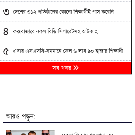
৩
দেশের ৩১২ প্রতিষ্ঠানের কোনো শিক্ষার্থীই পাস করেনি
৪
কক্সবাজারে নকল বিড়ি-সিগারেটসহ আটক ২
৫
এবার এসএসসি-সমমানে ফেল ৬ লাখ ৯০ হাজার শিক্ষার্থী
৬
সব খবর
১০ দিনের ব্যবধানে মালদ্বীপে ৮ বাংলাদেশির মৃত্যু
৭
মৃত্যুদণ্ডের রায়ের বিরুদ্ধে আবুল কালাম আযাদের আপিল
৮
এসএসসি ও সমমান পরীক্ষার ফল প্রকাশ
আরও পড়ুন:
৯
বিশ্ববাজারে ফের বাড়ল জ্বালানি তেলের দাম