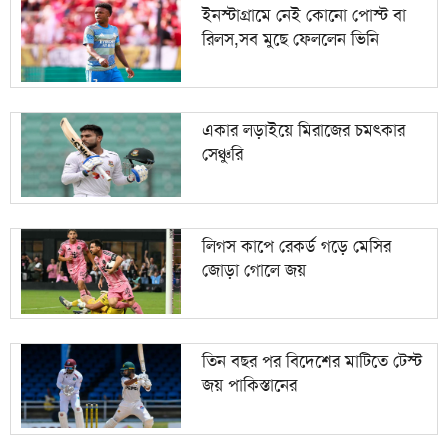
ইনস্টাগ্রামে নেই কোনো পোস্ট বা
রিলস,সব মুছে ফেললেন ভিনি
একার লড়াইয়ে মিরাজের চমৎকার
সেঞ্চুরি
লিগস কাপে রেকর্ড গড়ে মেসির
জোড়া গোলে জয়
তিন বছর পর বিদেশের মাটিতে টেস্ট
জয় পাকিস্তানের