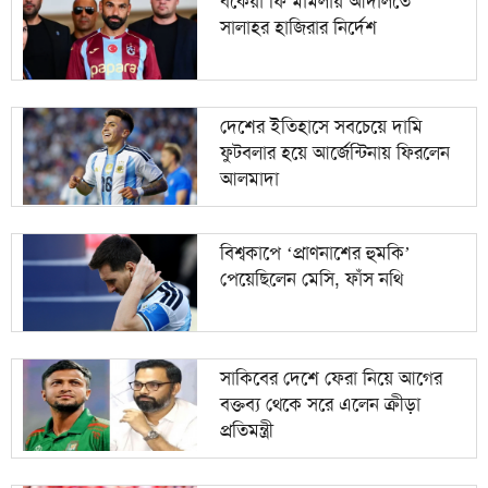
বকেয়া ফি মামলায় আদালতে
সালাহর হাজিরার নির্দেশ
টাইফুন ডলফিনের আঘাতে লণ্ডভণ্ড চীন, ভয়াবহ বন্যার
১০
আশঙ্কা
দেশের ইতিহাসে সবচেয়ে দামি
ফুটবলার হয়ে আর্জেন্টিনায় ফিরলেন
আলমাদা
বিশ্বকাপে ‘প্রাণনাশের হুমকি’
পেয়েছিলেন মেসি, ফাঁস নথি
সাকিবের দেশে ফেরা নিয়ে আগের
বক্তব্য থেকে সরে এলেন ক্রীড়া
প্রতিমন্ত্রী