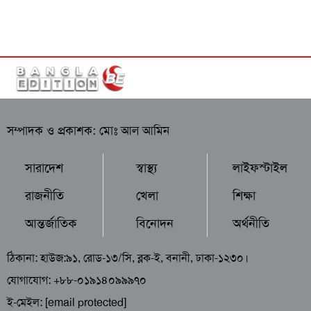
সম্পাদক ও প্রকাশক: মোঃ আল আমিন
সারাদেশ
স্বাস্থ্য
লাইফস্টাইল
রাজনীতি
খেলা
শিক্ষা
আন্তর্জাতিক
বিনোদন
অর্থনীতি
ঠিকানা: হাউজ:৯১, রোড-১৩/সি, ব্লক-ই, বনানী, ঢাকা-১২৩০।
যোগাযোগ: +৮৮-০১৯১৪০৯৯৯৭০
ই-মেইল:
[email protected]