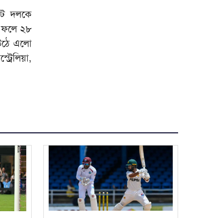
এমন শিশু গড়ে তুলবেন না, যাতে
কেট দলকে
৯
বৃদ্ধাশ্রমের লাইন দীর্ঘ হয়: রিপন
র ফলে ২৮
আনসারী
 উঠে এলো
রাশিয়া থেকে ৩৫ হাজার টন
রেলিয়া,
১০
এমওপি সার কিনবে বাংলাদেশ
সরকার