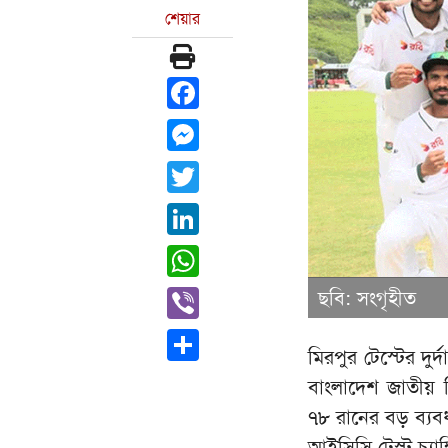
শেয়ার
Facebook
Messenger
Twitter
LinkedIn
WhatsApp
Viber
ছবি: সংগৃহীত
Share
মিরপুর টেস্টের দু
বাংলাদেশ জাতীয় ক্
৭৮ রানের বড় ব্যব
আইসিসি টেস্ট চ্য