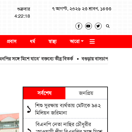
৭ আগস্ট, ২০২৬ ২৩ শ্রাবণ, ১৪৩৩
শুক্রবার
4:22:18
প্রবাস
ধর্ম
স্বাস্থ্য
আরো
 মিশে যাবে’ বক্তব্যে তীব্র বিতর্ক
বগুড়ায় বাসচাপায় নিহত ৬ আহত ১৫
সর্বশেষ
জনপ্রিয়
শিশু সুরক্ষায় ব্যর্থতায় মেটাকে ৯৪২
১
মিলিয়ন জরিমানা
বিএনপি নেতা নাছির চৌধুরীর
২
‘আওয়ামী লীগ বিএনপির সঙ্গে মিশে