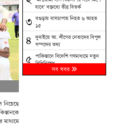
যাবে’ বক্তব্যে তীব্র বিতর্ক
বগুড়ায় বাসচাপায় নিহত ৬ আহত
৩
১৫
দুবাইয়ে আ. লীগের নেতাদের বিপুল
৪
সম্পদের তথ্য
পাকিস্তানে বিদেশি গণমাধ্যমে নতুন
৫
বিধিনিষেধ
সব খবর
ইসরায়েলের সঙ্গে ঘনিষ্ট সম্পর্ক
৬
গড়তে চায় ভারত
ঢাকায় পাকিস্তান হাইকমিশনারের
৭
বাসায় আগুন, সস্ত্রীক আইসিইউতে
লে নিয়েছে
ভর্তি
িস্তানকে
দুই দিনে ১২৭৬ মসজিদ থেকে
৮
 মাধ্যমে
মাইক খুলে ফেলল পশ্চিমবঙ্গ পুলিশ