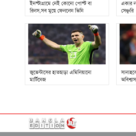
ইনস্টাগ্রামে নেই কোনো পোস্ট বা
একার ল
রিলস,সব মুছে ফেললেন ভিনি
সেঞ্চুরি
জুভেন্টাসের হাতছাড়া এমিলিয়ানো
সালাহকে
মার্টিনেজ
অবিশ্বাস্