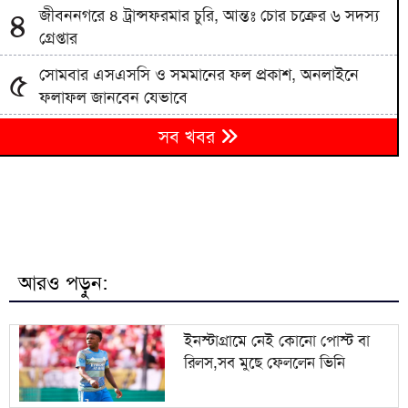
জীবননগরে ৪ ট্রান্সফরমার চুরি, আন্তঃ চোর চক্রের ৬ সদস্য
৪
গ্রেপ্তার
সোমবার এসএসসি ও সমমানের ফল প্রকাশ, অনলাইনে
৫
ফলাফল জানবেন যেভাবে
৬
সব খবর
সেপ্টেম্বরে যুক্তরাষ্ট্র সফরে যাচ্ছেন প্রধানমন্ত্রী
পাকিস্তানের নিরাপত্তা বাহিনীর অভিযানে ভারত সমর্থিত ১০
৭
সন্ত্রাসী নিহত
৮
ইয়েমেনে হুথি হামলায় ৫৮ সেনা নিহত
আরও পড়ুন:
ইসলামী বিশ্ববিদ্যালয় থেকে ক্যান্সার হাসপাতাল: ধামরাইয়ের
৯
৩০০ কোটি টাকার প্রকল্প এখন পরিত্যক্ত স্থাপনা
ইনস্টাগ্রামে নেই কোনো পোস্ট বা
রিলস,সব মুছে ফেললেন ভিনি
গ্যাস সংকট নয়, সিদ্ধান্তের কারণে বন্ধ যমুনা সার
১০
কারখানা