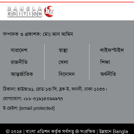
সম্পাদক ও প্রকাশক: মোঃ আল আমিন
সারাদেশ
স্বাস্থ্য
লাইফস্টাইল
রাজনীতি
খেলা
শিক্ষা
আন্তর্জাতিক
বিনোদন
অর্থনীতি
ঠিকানা: হাউজ:৯১, রোড-১৩/সি, ব্লক-ই, বনানী, ঢাকা-১২৩০।
যোগাযোগ: +৮৮-০১৯১৪০৯৯৯৭০
ই-মেইল:
[email protected]
© ২০২৪ |
বাংলা এডিশন
কর্তৃক সর্বসত্ব ® সংরক্ষিত | উন্নয়নে
Bangla