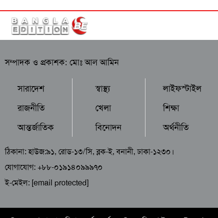
সম্পাদক ও প্রকাশক: মোঃ আল আমিন
সারাদেশ
স্বাস্থ্য
লাইফস্টাইল
রাজনীতি
খেলা
শিক্ষা
আন্তর্জাতিক
বিনোদন
অর্থনীতি
ঠিকানা: হাউজ:৯১, রোড-১৩/সি, ব্লক-ই, বনানী, ঢাকা-১২৩০।
যোগাযোগ: +৮৮-০১৯১৪০৯৯৯৭০
ই-মেইল:
[email protected]