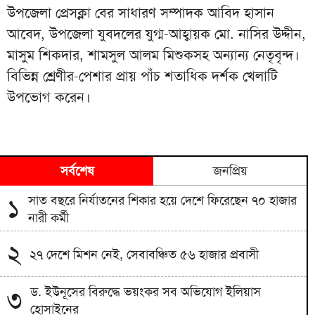
উপজেলা প্রেসক্লা বের সাধারণ সম্পাদক আবিদ হাসান
আবেদ, উপজেলা যুবদলের যুগ্ম-আহ্বায়ক মো. নাসির উদ্দীন,
মাসুম শিকদার, শামসুল আলম মিশুকসহ অন্যান্য নেতৃবৃন্দ।
বিভিন্ন শ্রেণীর-পেশার প্রায় পাঁচ শতাধিক দর্শক খেলাটি
উপভোগ করেন।
সর্বশেষ
জনপ্রিয়
সাত বছরে নির্যাতনের শিকার হয়ে দেশে ফিরেছেন ৭০ হাজার
১
নারী কর্মী
২
২৭ দেশে মিশন নেই, সেবাবঞ্চিত ৫৬ হাজার প্রবাসী
ড. ইউনূসের বিরুদ্ধে ভয়ংকর সব অভিযোগ ইলিয়াস
৩
হোসাইনের