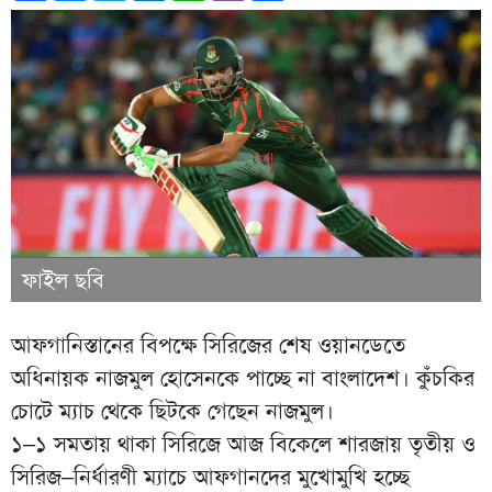
ফাইল ছবি
আফগানিস্তানের বিপক্ষে সিরিজের শেষ ওয়ানডেতে
অধিনায়ক নাজমুল হোসেনকে পাচ্ছে না বাংলাদেশ। কুঁচকির
চোটে ম্যাচ থেকে ছিটকে গেছেন নাজমুল।
১–১ সমতায় থাকা সিরিজে আজ বিকেলে শারজায় তৃতীয় ও
সিরিজ–নির্ধারণী ম্যাচে আফগানদের মুখোমুখি হচ্ছে