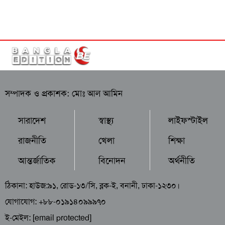
সম্পাদক ও প্রকাশক: মোঃ আল আমিন
সারাদেশ
স্বাস্থ্য
লাইফস্টাইল
রাজনীতি
খেলা
শিক্ষা
আন্তর্জাতিক
বিনোদন
অর্থনীতি
ঠিকানা: হাউজ:৯১, রোড-১৩/সি, ব্লক-ই, বনানী, ঢাকা-১২৩০।
যোগাযোগ: +৮৮-০১৯১৪০৯৯৯৭০
ই-মেইল:
[email protected]