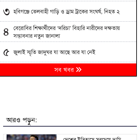
৩
হবিগঞ্জে তেলবাহী গাড়ি ও ড্রাম ট্রাকের সংঘর্ষ, নিহত ২
বেরোবির শিক্ষার্থীদের ‘দরিচা’ বিহারি নারীদের দক্ষতায়
৪
সম্ভাবনার নতুন জানালা
৫
জুলাই স্মৃতি জাদুঘর যা আছে আর যা নেই
৬
সব খবর
সালমান শাহ হত্যা মামলায় গ্রেপ্তার অভিনেতা ডন
৭
বেরোবি সনাতনী বিদার্থী সংসদের নেতৃত্বে কাকলী-শুভ
৮
বাংলাদেশি সন্দেহে ভারতে কয়েকশ শ্রমিক আটক
আরও পড়ুন:
দুই দেশের বৈঠক হলে অনেক সমস্যার সমাধান হবে:
৯
ভারতীয় হাইকমিশনার
দেশের ইতিহাসে সবচেয়ে দামি