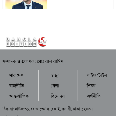
সম্পাদক ও প্রকাশক: মোঃ আল আমিন
সারাদেশ
স্বাস্থ্য
লাইফস্টাইল
রাজনীতি
খেলা
শিক্ষা
আন্তর্জাতিক
বিনোদন
অর্থনীতি
ঠিকানা: হাউজ:৯১, রোড-১৩/সি, ব্লক-ই, বনানী, ঢাকা-১২৩০।