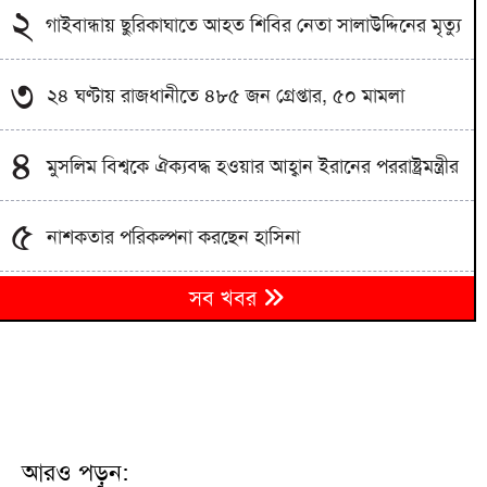
২
গাইবান্ধায় ছুরিকাঘাতে আহত শিবির নেতা সালাউদ্দিনের মৃত্যু
৩
২৪ ঘণ্টায় রাজধানীতে ৪৮৫ জন গ্রেপ্তার, ৫০ মামলা
৪
মুসলিম বিশ্বকে ঐক্যবদ্ধ হওয়ার আহ্বান ইরানের পররাষ্ট্রমন্ত্রীর
৫
নাশকতার পরিকল্পনা করছেন হাসিনা
৬
সব খবর
গুলশানে আওয়ামী লীগের গোপন বৈঠক, আটক ৬
কসবায় র‍্যাবের বড় অভিযান: ২৬৪ কেজি গাঁজাসহ যুবক
৭
গ্রেপ্তার
ধেয়ে আসছে মৌসুমি নিম্নচাপ, তাপপ্রবাহের সঙ্গে হানা দিতে
৮
পারে বজ্রঝড়
আরও পড়ুন: