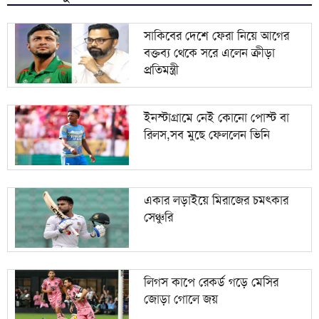
৯
শাহজালাল বিমানবন্দরের বলাকা লাউঞ্জে আগুন
সাকিবের দেশে ফেরা নিয়ে আগের
বক্তব্য থেকে সরে এলেন ক্রীড়া
১০
মন্ত্রিসভায় রদবদল, আসছে নতুন মুখ
প্রতিমন্ত্রী
ইনস্টাগ্রামে নেই কোনো পোস্ট বা
রিলস,সব মুছে ফেললেন ভিনি
একার লড়াইয়ে মিরাজের চমৎকার
সেঞ্চুরি
লিগস কাপে রেকর্ড গড়ে মেসির
জোড়া গোলে জয়