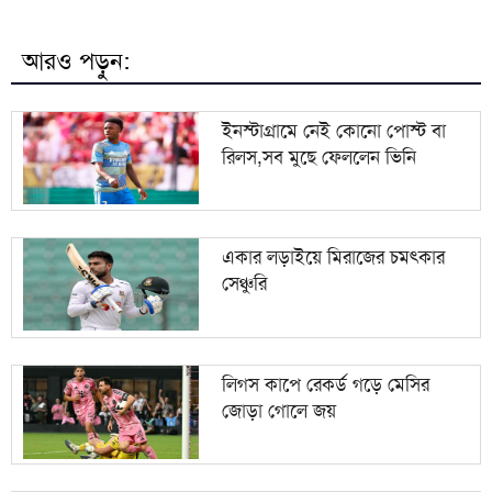
জীবননগরে ৪ ট্রান্সফরমার চুরি, আন্তঃ চোর চক্রের ৬ সদস্য
৮
গ্রেপ্তার
আরও পড়ুন:
সোমবার এসএসসি ও সমমানের ফল প্রকাশ, অনলাইনে
৯
ফলাফল জানবেন যেভাবে
ইনস্টাগ্রামে নেই কোনো পোস্ট বা
রিলস,সব মুছে ফেললেন ভিনি
১০
সেপ্টেম্বরে যুক্তরাষ্ট্র সফরে যাচ্ছেন প্রধানমন্ত্রী
একার লড়াইয়ে মিরাজের চমৎকার
সেঞ্চুরি
লিগস কাপে রেকর্ড গড়ে মেসির
জোড়া গোলে জয়