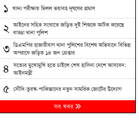
১
খাদ্য পরীক্ষায় মিলল ভয়াবহ দূষণের প্রমাণ
আইনের সহিত সংঘাতে জড়িত দুই শিশুকে আটক করেছে
২
বাড্ডা থানা পুলিশ
ডিএমপির হাজারীবাগ থানা পুলিশের বিশেষ অভিযানে বিভিন্ন
৩
অপরাধে জড়িত ১৪ জন গ্রেপ্তার
সত্যের মুখোমুখি হতে চাইলে শেখ হাসিনা দেশে আসবেন:
৪
আইনমন্ত্রী
৫
সৌদি-তুরস্ক-পাকিস্তানের নতুন সামরিক জোটের উদ্যোগ
মেহেরপুর সীমান্তে ৫ জনকে পুশইনের চেষ্টা, বিজিবির
৬
সব খবর
প্রতিরোধ
কক্সবাজার সমুদ্র সৈকতে প্যারাসেইলিং দুর্ঘটনায় হত্যা মামলা:
৭
প্রধান আসামি গ্রেপ্তার