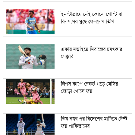
ইনস্টাগ্রামে নেই কোনো পোস্ট বা
রিলস,সব মুছে ফেললেন ভিনি
একার লড়াইয়ে মিরাজের চমৎকার
সেঞ্চুরি
লিগস কাপে রেকর্ড গড়ে মেসির
জোড়া গোলে জয়
তিন বছর পর বিদেশের মাটিতে টেস্ট
জয় পাকিস্তানের