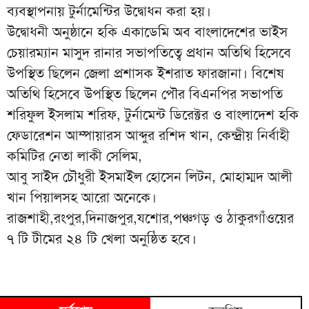
ব্যবস্থাপনায় টুর্নামেন্টির উদ্বোধন করা হয়।
উদ্বোধনী অনুষ্ঠানে হকি একাডেমি অব বাংলাদেশের ভাইস
চেয়ারম্যান মাসুদ রানার সভাপতিত্বে প্রধান অতিথি হিসেবে
উপস্থিত ছিলেন জেলা প্রশাসক ইশরাত ফারজানা। বিশেষ
অতিথি হিসেবে উপস্থিত ছিলেন পৌর বিএনপির সভাপতি
শরিফুল ইসলাম শরিফ, টুর্নামেন্ট ডিরেক্টর ও বাংলাদেশ হকি
ফেডারেশন আম্পায়ারস আব্দুর রশিদ খান, কেন্দ্রীয় নির্বাহী
কমিটির নেতা লাকী সেলিম,
আবু সাইদ চৌধুরী ইসমাইল হোসেন লিটন, মোহাম্মদ আলী
খান পিয়ালসহ আরো অনেকে।
রাজশাহী,রংপুর,দিনাজপুর,যশোর,পঞ্চগড় ও ঠাকুরগাঁওয়ের
৭ টি টীমের ২৪ টি খেলা অনুষ্ঠিত হবে।