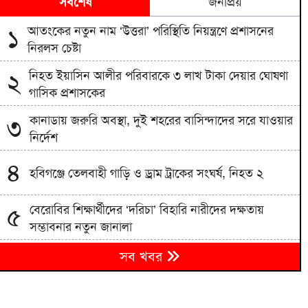
সর্বশেষ
জনপ্রিয়
আতংকের নতুন নাম ‘উত্তরা’ পরিস্থিতি নিয়ন্ত্রণে প্রশাসনের
১
নিরলস চেষ্টা
নিহত ইয়াসিন আলীর পরিবারকে ৩ লাখ টাকা দেয়ার ঘোষণা
২
গাসিক প্রশাসকের
কানাডায় জরুরি অবস্থা, দুই শহরের বাসিন্দাদের সরে যাওয়ার
৩
নির্দেশ
৪
হবিগঞ্জে তেলবাহী গাড়ি ও ড্রাম ট্রাকের সংঘর্ষ, নিহত ২
বেরোবির শিক্ষার্থীদের ‘দরিচা’ বিহারি নারীদের দক্ষতায়
৫
সম্ভাবনার নতুন জানালা
৬
সব খবর
জুলাই স্মৃতি জাদুঘর যা আছে আর যা নেই
৭
সালমান শাহ হত্যা মামলায় গ্রেপ্তার অভিনেতা ডন