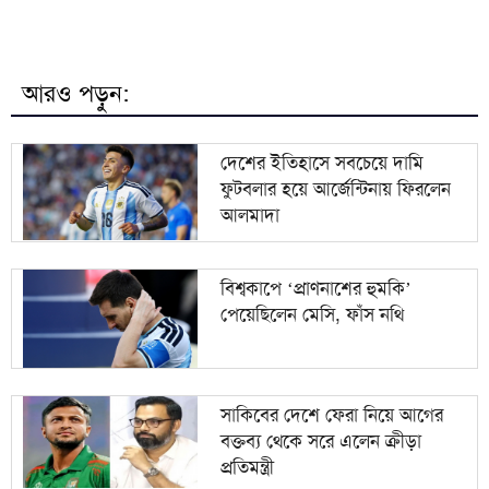
৮
বেরোবি সনাতনী বিদার্থী সংসদের নেতৃত্বে কাকলী-শুভ
আরও পড়ুন:
৯
বাংলাদেশি সন্দেহে ভারতে কয়েকশ শ্রমিক আটক
দেশের ইতিহাসে সবচেয়ে দামি
ফুটবলার হয়ে আর্জেন্টিনায় ফিরলেন
দুই দেশের বৈঠক হলে অনেক সমস্যার সমাধান হবে:
১০
আলমাদা
ভারতীয় হাইকমিশনার
বিশ্বকাপে ‘প্রাণনাশের হুমকি’
পেয়েছিলেন মেসি, ফাঁস নথি
সাকিবের দেশে ফেরা নিয়ে আগের
বক্তব্য থেকে সরে এলেন ক্রীড়া
প্রতিমন্ত্রী