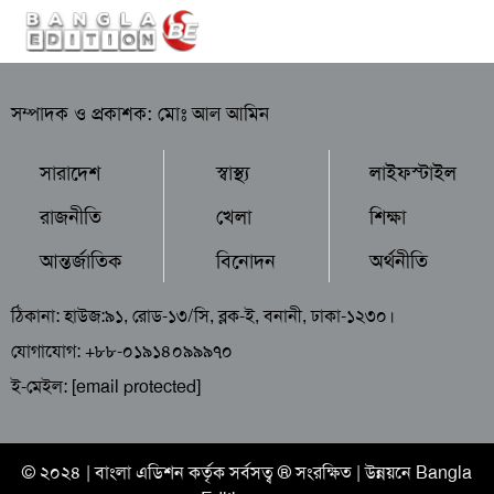
সম্পাদক ও প্রকাশক: মোঃ আল আমিন
সারাদেশ
স্বাস্থ্য
লাইফস্টাইল
রাজনীতি
খেলা
শিক্ষা
আন্তর্জাতিক
বিনোদন
অর্থনীতি
ঠিকানা: হাউজ:৯১, রোড-১৩/সি, ব্লক-ই, বনানী, ঢাকা-১২৩০।
যোগাযোগ: +৮৮-০১৯১৪০৯৯৯৭০
ই-মেইল:
[email protected]
© ২০২৪ |
বাংলা এডিশন
কর্তৃক সর্বসত্ব ® সংরক্ষিত | উন্নয়নে
Bangla