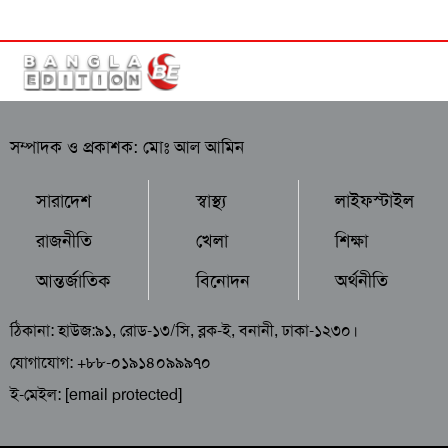
সম্পাদক ও প্রকাশক: মোঃ আল আমিন
সারাদেশ
স্বাস্থ্য
লাইফস্টাইল
রাজনীতি
খেলা
শিক্ষা
আন্তর্জাতিক
বিনোদন
অর্থনীতি
ঠিকানা: হাউজ:৯১, রোড-১৩/সি, ব্লক-ই, বনানী, ঢাকা-১২৩০।
যোগাযোগ: +৮৮-০১৯১৪০৯৯৯৭০
ই-মেইল:
[email protected]