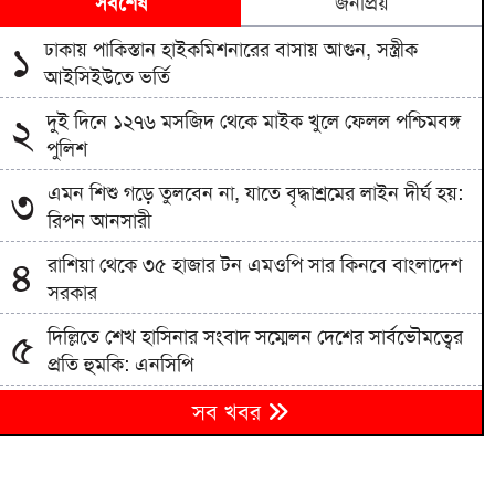
সর্বশেষ
জনপ্রিয়
ঢাকায় পাকিস্তান হাইকমিশনারের বাসায় আগুন, সস্ত্রীক
১
আইসিইউতে ভর্তি
দুই দিনে ১২৭৬ মসজিদ থেকে মাইক খুলে ফেলল পশ্চিমবঙ্গ
২
পুলিশ
এমন শিশু গড়ে তুলবেন না, যাতে বৃদ্ধাশ্রমের লাইন দীর্ঘ হয়:
৩
রিপন আনসারী
রাশিয়া থেকে ৩৫ হাজার টন এমওপি সার কিনবে বাংলাদেশ
৪
সরকার
দিল্লিতে শেখ হাসিনার সংবাদ সম্মেলন দেশের সার্বভৌমত্বের
৫
প্রতি হুমকি: এনসিপি
বিএনপিতে রাষ্ট্রপতি নির্বাচন ঘিরে নানা সমীকরণ, সিদ্ধান্ত
৬
সব খবর
নেবেন তারেক রহমান
৭
জাতীয় বিশ্ববিদ্যালয়ের মাস্টার্স শেষপর্ব পরীক্ষার ফল প্রকাশ