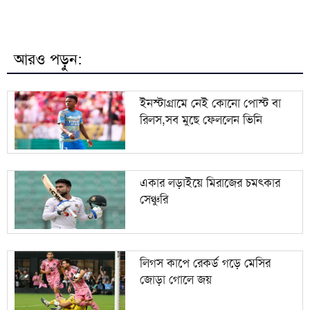
মিরপুর মডেল থানা পুলিশের বিশেষ অভিযানে বিভিন্ন
৮
অপরাধে জড়িত গ্রেপ্তার ৪৩
আরও পড়ুন:
ভারতকে যা দিয়েছি, আজীবন মনে রাখবে; কেন বলেছিলেন
৯
হাসিনা?
ইনস্টাগ্রামে নেই কোনো পোস্ট বা
রিলস,সব মুছে ফেললেন ভিনি
দিল্লিকে কড়া বার্তা ঢাকার; ভারতের চোখ রাঙানির দিন কি
১০
তবে শেষ?
একার লড়াইয়ে মিরাজের চমৎকার
সেঞ্চুরি
লিগস কাপে রেকর্ড গড়ে মেসির
জোড়া গোলে জয়