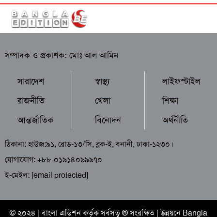
সম্পাদক ও প্রকাশক: মোঃ আল আমিন
সারাদেশ
স্বাস্থ্য
লাইফস্টাইল
রাজনীতি
খেলা
শিক্ষা
আন্তর্জাতিক
বিনোদন
অর্থনীতি
ঠিকানা: হাউজ:৯১, রোড-১৩/সি, ব্লক-ই, বনানী, ঢাকা-১২৩০।
যোগাযোগ: +৮৮-০১৯১৪০৯৯৯৭০
ই-মেইল:
[email protected]
© ২০২৪ |
বাংলা এডিশন
কর্তৃক সর্বসত্ব ® সংরক্ষিত | উন্নয়নে
Bangla