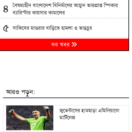
বৈষম্যহীন বাংলাদেশ বিনির্মাণের আহ্বান ভারপ্রাপ্ত স্পিকার
৪
ব্যারিস্টার কায়সার কামালের
৫
সাকিবের মাগুরার বাড়িতে হামলা ও ভাঙচুর
৬
সব খবর
ইউক্রেনে রুশ হামলায় নিহত ১৭ জন
৭
হঠাৎ রিপাবলিক বাংলা ছাড়লেন ময়ূখ ঘোষ
৮
হাঁকডাক দিয়েও পর্দায় এলেন না হাসিনা
আরও পড়ুন:
৯
আড়িয়াল বিলের মাছেও মিলল মাইক্রোপ্লাস্টিক
জুভেন্টাসের হাতছাড়া এমিলিয়ানো
মার্টিনেজ
আপনি কেন দেশে এসেছেন, উত্তরে যা বলেছিলেন মীর
১০
কাশেম আলী: স্বরাষ্ট্রমন্ত্রীর স্মৃতিচারণ