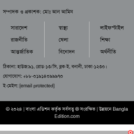
সম্পাদক ও প্রকাশক: মোঃ আল আমিন
সারাদেশ
স্বাস্থ্য
লাইফস্টাইল
রাজনীতি
খেলা
শিক্ষা
আন্তর্জাতিক
বিনোদন
অর্থনীতি
ঠিকানা: হাউজ:৯১, রোড-১৩/সি, ব্লক-ই, বনানী, ঢাকা-১২৩০।
যোগাযোগ: +৮৮-০১৯১৪০৯৯৯৭০
ই-মেইল:
[email protected]
© ২০২৪ |
বাংলা এডিশন
কর্তৃক সর্বসত্ব ® সংরক্ষিত | উন্নয়নে
Bangla
Edition.com