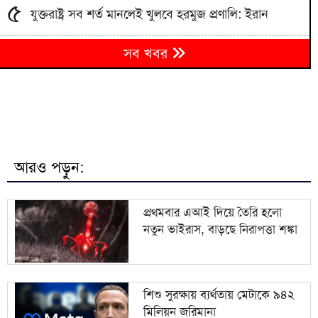
৫
যুক্তরাষ্ট্র সব শর্ত মানলেই খুলবে হরমুজ প্রণালি: ইরান
‎মানিকগঞ্জে বিকাশের মাধ্যমে টাকা আত্মসাতের অভিযোগে
৬
সব খবর
এক প্রতারক গ্রেপ্তার
মেধাবীদের উৎসাহে জেলা পরিষদের উদ্যোগ: ব্রাহ্মণবাড়িয়ায়
৭
শিক্ষা উপকরণ ও বৃত্তি বিতরণ
চলনবিলের নৈসর্গিক সৌন্দর্য পর্যটকদের আকৃষ্ট করে:
৮
আফরোজা খানম রিতা
আরও পড়ুন:
ভারতের ‘হাসিনা কার্ড’ আর বন্ধুত্বপূর্ণ সম্পর্ক একসঙ্গে যায়
৯
না: স্বরাষ্ট্রমন্ত্রী
প্রথমবার এআই দিয়ে তৈরি হলো
নতুন ভাইরাস, বাড়ছে নিরাপত্তা শঙ্কা
কলকাতা ও আশপাশে আওয়ামী লীগের শতাধিক নেতা-
১০
পুলিশ কর্মকর্তা
শিশু সুরক্ষায় ব্যর্থতায় মেটাকে ৯৪২
মিলিয়ন জরিমানা