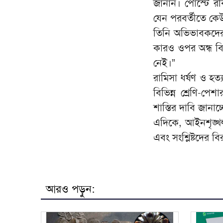
জানান। পোস্টে রব
যেন পরবর্তীতে কে
তিনি অভিভাবকদের
কারও ওপর অন্ধ ব
নেই।”
রামিসা ধর্ষণ ও হত
বিভিন্ন শ্রেণি-পে
শাস্তির দাবি জানাচ্
এদিকে, আইনশৃঙ্খলা
এবং সংশ্লিষ্টদের ব
আরও পড়ুন: