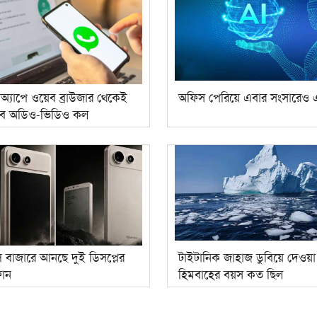
অ্যাপে ওয়েব ব্রাউজার থেকেই
অফিস পেরিয়ে এবার সংসারেও
বে অডিও-ভিডিও কল
স বাজারে আনছে দুই ডিসপ্লের
টাইটানিক জাহাজ ডুবিয়ে দেওয়া
োন
হিমবাহের বয়স কত ছিল