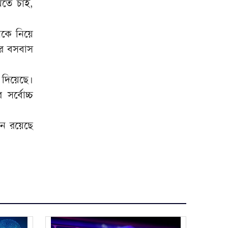
খতে চাই,
মিরপুর মডেল থানা পুলিশের বিশেষ
৮
অভিযানে বিভিন্ন অপরাধে জড়িত
গ্রেপ্তার ৪৩
নকে নিয়ে
ের বসবাস
ভারতকে যা দিয়েছি, আজীবন মনে
৯
রাখবে; কেন বলেছিলেন হাসিনা?
া দিয়েছে।
দিল্লিকে কড়া বার্তা ঢাকার;
১০
 সর্বোচ্চ
ভারতের চোখ রাঙানির দিন কি
তবে শেষ?
ান রয়েছে