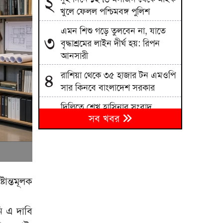
২
খুলে ফেলল পশ্চিমবঙ্গ পুলিশ
এমন শিশু গড়ে তুলবেন না, যাতে
৩
বৃদ্ধাশ্রমের লাইন দীর্ঘ হয়: রিপন
আনসারী
রাশিয়া থেকে ৩৫ হাজার টন এমওপি
৪
সার কিনবে বাংলাদেশ সরকার
দিল্লিতে শেখ হাসিনার সংবাদ
৫
সব খবর
সম্মেলন দেশের সার্বভৌমত্বের প্রতি
হুমকি: এনসিপি
বিএনপিতে রাষ্ট্রপতি নির্বাচন ঘিরে
৬
নানা সমীকরণ, সিদ্ধান্ত নেবেন
তারেক রহমান
ান্তমূলক
জাতীয় বিশ্ববিদ্যালয়ের মাস্টার্স
৭
শেষপর্ব পরীক্ষার ফল প্রকাশ
ি এ দাবি