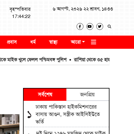
৬ আগস্ট, ২০২৬ ২২ শ্রাবণ, ১৪৩৩
বৃহস্পতিবার
17:44:23
প্রবাস
ধর্ম
স্বাস্থ্য
আরো
খুলে ফেলল পশ্চিমবঙ্গ পুলিশ
রাশিয়া থেকে ৩৫ হাজার টন এমওপি সার ক
সর্বশেষ
জনপ্রিয়
ঢাকায় পাকিস্তান হাইকমিশনারের
১
বাসায় আগুন, সস্ত্রীক আইসিইউতে
ভর্তি
দুই দিনে ১২৭৬ মসজিদ থেকে মাইক