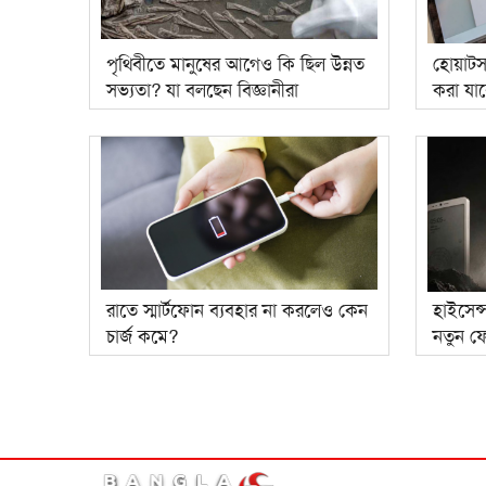
পৃথিবীতে মানুষের আগেও কি ছিল উন্নত
হোয়াটস
সভ্যতা? যা বলছেন বিজ্ঞানীরা
করা যা
রাতে স্মার্টফোন ব্যবহার না করলেও কেন
হাইসেন্
চার্জ কমে?
নতুন ফ