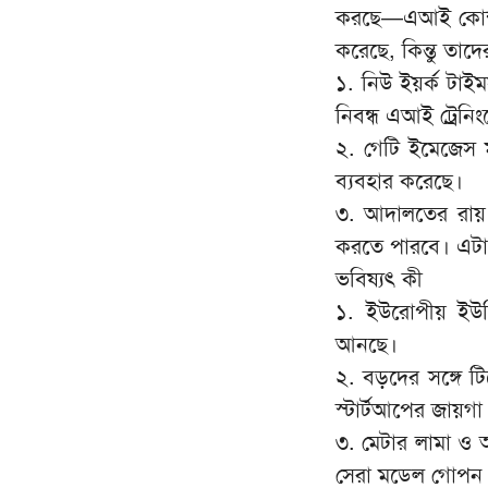
করছে—এআই কোম্পা
করেছে, কিন্তু তাদ
১. নিউ ইয়র্ক টা
নিবন্ধ এআই ট্রেনি
২. গেটি ইমেজেস ম
ব্যবহার করেছে।
৩. আদালতের রায় ন
করতে পারবে। এটা প
ভবিষ্যৎ কী
১. ইউরোপীয় ইউন
আনছে।
২. বড়দের সঙ্গে টি
স্টার্টআপের জায়গা
৩. মেটার লামা ও অ
সেরা মডেল গোপন