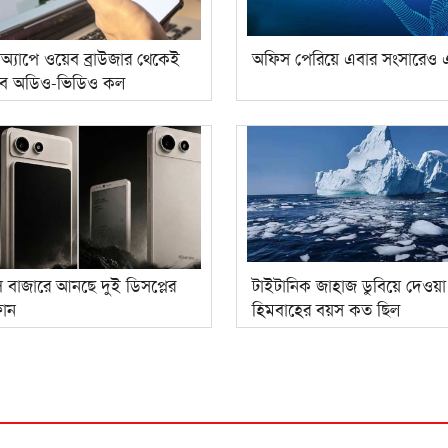
অ্যাপে ওয়েব ব্রাউজার থেকেই
অফিস পেরিয়ে এবার সংসারেও
বে অডিও-ভিডিও কল
স বাজারে আনছে দুই ডিসপ্লের
টাইটানিক জাহাজ ডুবিয়ে দেওয়া
োন
হিমবাহের বয়স কত ছিল