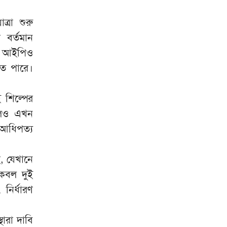
্রা শুরু
 বর্তমান
র আইপিও
তে পারে।
 শিল্পের
লেও এখন
 আধিপত্য
, যেখানে
েবল দুই
নির্ধারণ
ারা দাবি