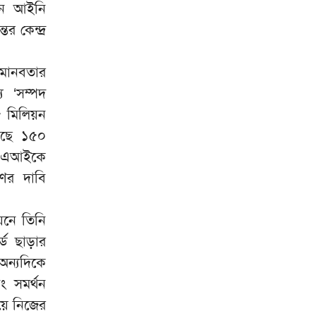
মিরপুর মডেল থানা পুলিশের বিশেষ
যান আইনি
৮
অভিযানে বিভিন্ন অপরাধে জড়িত
র কেন্দ্র
গ্রেপ্তার ৪৩
ভারতকে যা দিয়েছি, আজীবন মনে
৯
ন মানবতার
রাখবে; কেন বলেছিলেন হাসিনা?
য ‘সম্পদ
৮ মিলিয়ন
দিল্লিকে কড়া বার্তা ঢাকার;
১০
ভারতের চোখ রাঙানির দিন কি
াছে ১৫০
তবে শেষ?
েনএআইকে
ের দাবি
ায়নে তিনি
্ড ছাড়ার
অন্যদিকে
 সমর্থন
হয়ে নিজের