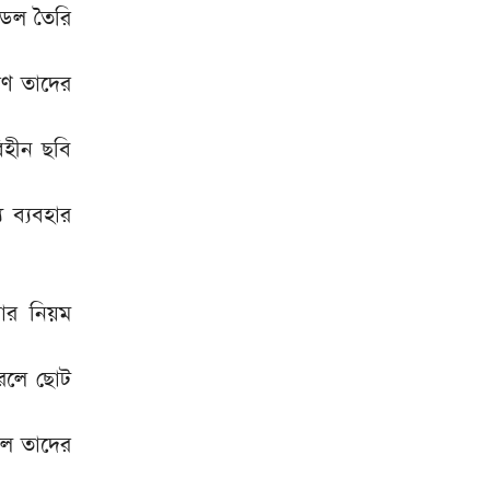
ডেল তৈরি
রণ তাদের
িহীন ছবি
 ব্যবহার
োর নিয়ম
পারলে ছোট
গল তাদের