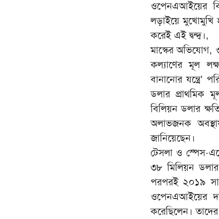
ওপেনএআইয়ের বিবর
লড়াইয়ে মুখোমুখি হ
করেই এই দ্বন্দ্ব।,
মাস্কের অভিযোগ, ওপ
কল্যাণের মূল লক্
বানানোর যন্ত্রে
ডলার প্রাথমিক 
বিলিয়ন ডলার ক্ষ
অলাভজনক অবস্থায়
জানিয়েছেন।
টেসলা ও স্পেস-এক্
৩৮ মিলিয়ন ডলার প
পরপরই ২০১৯ সালে 
ওপেনএআইয়ের দাব
করেছিলেন। তাদের ম