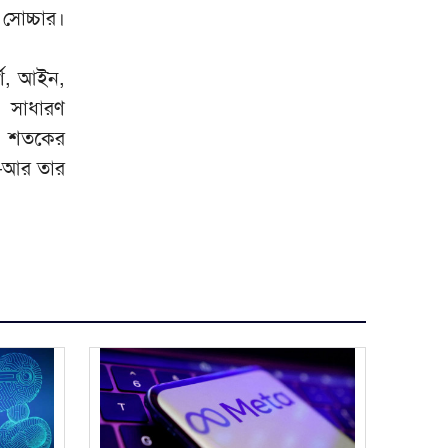
সোচ্চার।
্শ, আইন,
ও সাধারণ
ত শতকের
—আর তার