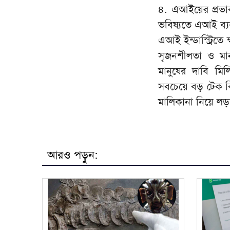
৪. এআইয়ের প্রভাব
ভবিষ্যতে এআই ব্যব
এআই ইন্ডাস্ট্রিত
সৃজনশীলতা ও মান
মানুষের দাবি ম
সবচেয়ে বড় টেক 
মালিকানা নিয়ে লড়া
আরও পড়ুন: