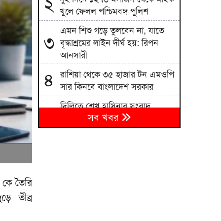
২
খুলে ফেলল পশ্চিমবঙ্গ পুলিশ
এমন শিশু গড়ে তুলবেন না, যাতে
৩
বৃদ্ধাশ্রমের লাইন দীর্ঘ হয়: রিপন
আনসারী
রাশিয়া থেকে ৩৫ হাজার টন এমওপি
৪
সার কিনবে বাংলাদেশ সরকার
দিল্লিতে শেখ হাসিনার সংবাদ
৫
সব খবর
সম্মেলন দেশের সার্বভৌমত্বের প্রতি
হুমকি: এনসিপি
বিএনপিতে রাষ্ট্রপতি নির্বাচন ঘিরে
৬
নানা সমীকরণ, সিদ্ধান্ত নেবেন
তারেক রহমান
ি কে তৈরি
জাতীয় বিশ্ববিদ্যালয়ের মাস্টার্স
৭
ে তীব্র
শেষপর্ব পরীক্ষার ফল প্রকাশ