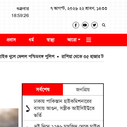
৭ আগস্ট, ২০২৬ ২২ শ্রাবণ, ১৪৩৩
শুক্রবার
18:59:27
প্রবাস
ধর্ম
স্বাস্থ্য
আরো
লল পশ্চিমবঙ্গ পুলিশ
রাশিয়া থেকে ৩৫ হাজার টন এমওপি সার কিনবে বা
সর্বশেষ
জনপ্রিয়
ঢাকায় পাকিস্তান হাইকমিশনারের
১
বাসায় আগুন, সস্ত্রীক আইসিইউতে
ভর্তি
দুই দিনে ১২৭৬ মসজিদ থেকে মাইক