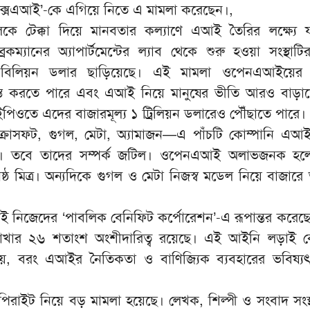
ক্সএআই’-কে এগিয়ে নিতে এ মামলা করেছেন।,
ে টেক্কা দিয়ে মানবতার কল্যাণে এআই তৈরির লক্ষ্যে যাত
ম্যানের অ্যাপার্টমেন্টের ল্যাব থেকে শুরু হওয়া সংস্থাটির
০ বিলিয়ন ডলার ছাড়িয়েছে। এই মামলা ওপেনএআইয়ে
্রস্ত করতে পারে এবং এআই নিয়ে মানুষের ভীতি আরও বাড়া
ইপিওতে এদের বাজারমূল্য ১ ট্রিলিয়ন ডলারেও পৌঁছাতে পারে।
োসফট, গুগল, মেটা, অ্যামাজন—এ পাঁচটি কোম্পানি এআই
ক্তি। তবে তাদের সম্পর্ক জটিল। ওপেনএআই অলাভজনক হ
ষ্ঠ মিত্র। অন্যদিকে গুগল ও মেটা নিজস্ব মডেল নিয়ে বাজারে
 নিজেদের ‘পাবলিক বেনিফিট কর্পোরেশন’-এ রূপান্তর করেছে
খার ২৬ শতাংশ অংশীদারিত্ব রয়েছে। এই আইনি লড়াই ক
্ব নয়, বরং এআইর নৈতিকতা ও বাণিজ্যিক ব্যবহারের ভবিষ্যৎ 
কপিরাইট নিয়ে বড় মামলা হয়েছে। লেখক, শিল্পী ও সংবাদ সংস্থ