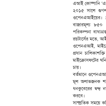
এআই কোম্পানি ‘এ
২০১৫ সালে গুগলক
ওপেনএআইয়ের। ব্রক
বাজারমূল্য ৮৫
পরিকল্পনা বাধাগ
রয়টার্সের মতে, আ
ওপেনএআই, মাইক্র
প্রধান চালিকাশ
মাইক্রোসফটের ঘনি
চায়।
বর্তমানে ওপেনএআই
মূল অলাভজনক শা
ধনকুবেরের দ্বন্দ
করবে।
সাম্প্রতিক সময়ে 