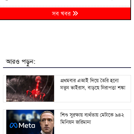
৬
সব খবর
বগুড়ায় সড়ক দুর্ঘটনায় নিহত ৩ আহত ১
৭
কৃষকের সার যাচ্ছে অন্য উপজেলায়, চড়া দামে বিক্রি
মাদ্রাসার ছাত্র ইয়াসিনের মৃত্যুর প্রতিবাদে ঢাকা-ময়মনসিংহ
৮
মহাসড়ক অবরোধ
আরও পড়ুন:
৯
রাষ্ট্রপতি পদে ১১ দলের প্রার্থী কর্নেল অলি
প্রথমবার এআই দিয়ে তৈরি হলো
নতুন ভাইরাস, বাড়ছে নিরাপত্তা শঙ্কা
জলবায়ু পরিবর্তনে সবচেয়ে বেশি ঝুঁকিতে উপকূলীয়
১০
জনগোষ্ঠী: তথ্য ও সম্প্রচারমন্ত্রী
শিশু সুরক্ষায় ব্যর্থতায় মেটাকে ৯৪২
মিলিয়ন জরিমানা