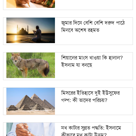
জুমার দিনে বেশি বেশি দরুদ পাঠে
মিলবে অশেষ রহমত
শিয়ালের মাংস খাওয়া কি হালাল?
ইসলাম যা বলছে
মিসরের ইতিহাসে দুই ইউসুফের
গল্প: কী তাদের পরিচয়?
নখ কাটার সুন্নত পদ্ধতি: ইসলামে
কীভাবে নখ কাটা উত্তম?