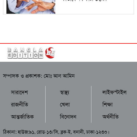
সম্পাদক ও প্রকাশক: মোঃ আল আমিন
সারাদেশ
স্বাস্থ্য
লাইফস্টাইল
রাজনীতি
খেলা
শিক্ষা
আন্তর্জাতিক
বিনোদন
অর্থনীতি
ঠিকানা: হাউজ:৯১, রোড-১৩/সি, ব্লক-ই, বনানী, ঢাকা-১২৩০।