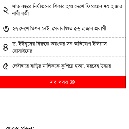
সাত বছরে নির্যাতনের শিকার হয়ে দেশে ফিরেছেন ৭০ হাজার
২
নারী কর্মী
৩
২৭ দেশে মিশন নেই, সেবাবঞ্চিত ৫৬ হাজার প্রবাসী
ড. ইউনূসের বিরুদ্ধে ভয়ংকর সব অভিযোগ ইলিয়াস
৪
হোসাইনের
৫
দেবীদ্বারে বাড়ির মালিককে কুপিয়ে হত্যা, মরদেহ উদ্ধার
৬
সব খবর
সাড়ে ৬ বছরে মোটরসাইকেল দুর্ঘটনায় ১৫৭১২ মৃত্যু
মানিকগঞ্জে থানায় জব্দকৃত পুলিশ হেফাজত থাকা
৭
মোটরসাইকেল উধাও
প্রদর্শনীতে মুজিব থাকলেও জিয়া না থাকার ব্যাখ্যা দিলেন
৮
জামায়াত আমির
আরও পড়ুন: