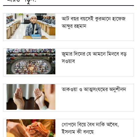
জামায়াতের প্রদর্শনীতে উঠে এলো ছাত্রদল নেতা আবিদের
৯
জুলাইয়ের ভূমিকা
আট বছর বয়সেই কুরআনে হাফেজ
আব্দুর রহমান
হাদী হত্যার রহস্য উন্মোচন করতে না পারলে ডিপ স্টেটের
১০
ঘোরপাকে থাকতে হবে: আব্দুল্লাহ আল জাবের
জুমার দিনের যে আমলে মিলবে বড়
সওয়াব
তাকওয়া ও আত্মসংযমের অনুশীলন
গোপনে বিয়ে বৈধ নাকি অবৈধ,
ইসলাম কী বলছে