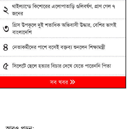
থাইল্যান্ডে কিশোরের এলোপাতাড়ি গুলিবর্ষণ, প্রাণ গেল ৭
২
জনের
গ্রিস উপকূলে দুই শতাধিক অভিবাসী উদ্ধার, বেশির ভাগই
৩
বাংলাদেশি
৪
নেতাকর্মীদের পাশে বসেই বক্তব্য শুনলেন শিক্ষামন্ত্রী
৫
সিলেটে ছেলে হত্যার বিচার দেখে যেতে পারেননি পিতা
পুলিশ পরিচয়ে বিশ্ববিদ্যালয় শিক্ষক-শিক্ষার্থীদের লক্ষাধিক
৬
সব খবর
টাকা হাতিয়ে নিচ্ছে প্রতারক চক্র
প্রধানমন্ত্রী তারেক রহমানের আগমনকে স্বাগত জানিয়ে
৭
বাঁশখালীতে ছাত্রদলের বর্ণাঢ্য আনন্দ র‍্যালি
হবিগঞ্জে বিজিবির পৃথক অভিযানে প্রায় ১ কোটি টাকার
৮
ভারতীয় পণ্য ও কাভার্ডভ্যান জব্দ
আরও পড়ুন: