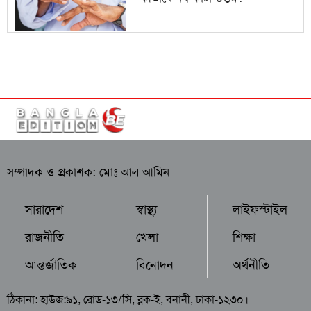
সম্পাদক ও প্রকাশক: মোঃ আল আমিন
সারাদেশ
স্বাস্থ্য
লাইফস্টাইল
রাজনীতি
খেলা
শিক্ষা
আন্তর্জাতিক
বিনোদন
অর্থনীতি
ঠিকানা: হাউজ:৯১, রোড-১৩/সি, ব্লক-ই, বনানী, ঢাকা-১২৩০।