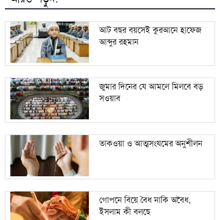
৯
পাকিস্তানি যুবক ও বাংলাদেশি তরুণীর ‘স্মরণীয়’ বিয়ে
আট বছর বয়সেই কুরআনে হাফেজ
আব্দুর রহমান
সন্ত্রাস ও নৈরাজ্য প্রতিরোধে বাঁশখালীতে জামায়াত
১০
ইসলামী যুব বিভাগের রাজপথে প্রতিবাদ
জুমার দিনের যে আমলে মিলবে বড়
সওয়াব
তাকওয়া ও আত্মসংযমের অনুশীলন
গোপনে বিয়ে বৈধ নাকি অবৈধ,
ইসলাম কী বলছে