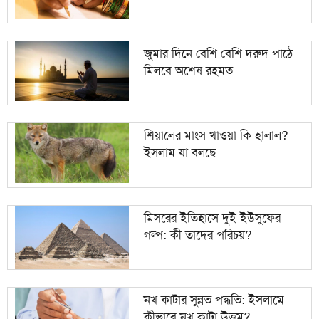
জুমার দিনে বেশি বেশি দরুদ পাঠে
মিলবে অশেষ রহমত
শিয়ালের মাংস খাওয়া কি হালাল?
ইসলাম যা বলছে
মিসরের ইতিহাসে দুই ইউসুফের
গল্প: কী তাদের পরিচয়?
নখ কাটার সুন্নত পদ্ধতি: ইসলামে
কীভাবে নখ কাটা উত্তম?