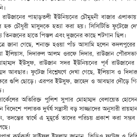
নি।
 রাউজানের পাহাড়তলী ইউনিয়নের চৌমুহনী বাজার এলাকায় প
ল হক চৌধুরী মাসুদকে হত্যা করা হয়। সিসিটিভি ফুটেজে দে
যে তিনজনের হাতে পিস্তল এবং দুজনের কাছে শটগান ছিল।
সূত্রে জানা গেছে, শনাক্ত হওয়া পাঁচ আসামি হলেন কদলপুরের
মা ইলিয়াস, দিদারুল আলম ওরফে দিদার, রাউজান পৌরসভা
াম্মদ ইউসুফ, রাউজান সদর ইউনিয়নের পূর্ব রাউজানের 
মদ আবছার। ফুটেজ বিশ্লেষণে দেখা গেছে, ইলিয়াস ও দিদারু
য করে গুলি ছোড়ে। এরপর ইউসুফ, জাহেদ ও আবছার দৌড়ে গ
ে।
ন সার্কেলের অতিরিক্ত পুলিশ সুপার মোহাম্মদ বেলায়েত হোসে
 বিদেশে পলাতক দুর্ধর্ষ সন্ত্রাসী বড় সাজ্জাদের অনুসারী রায়হা
 তদন্তের স্বার্থে এ মুহূর্তে তাদের পরিচয় প্রকাশ করা সম্ভ
চলছে।
্রাপ্ত কর্মকর্তা সাইফুল ইসলাম জানান, ভিডিও ফুটেজ ও বিভিন্