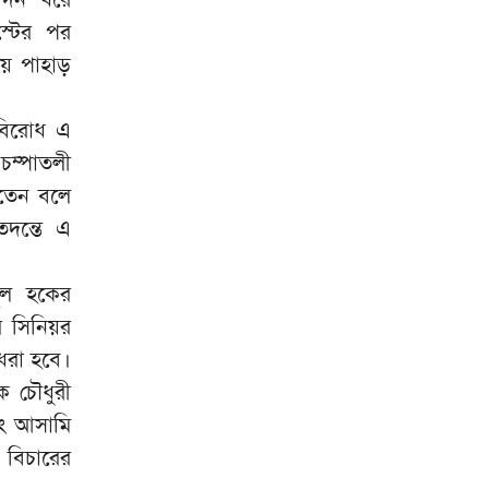
স্টের পর
় পাহাড়
ক বিরোধ এ
চম্পাতলী
রতেন বলে
তদন্তে এ
ুল হকের
র সিনিয়র
 ধরা হবে।
ক চৌধুরী
বং আসামি
ক বিচারের