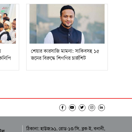
ে
শেয়ার কারসাজি মামলা: সাকিবসহ ১৫
ারকলিপি
জনের বিরুদ্ধে শিগগির চার্জশিট
ঠিকানা: হাউজ:৯১, রোড-১৩/সি, ব্লক-ই, বনানী,
ইল