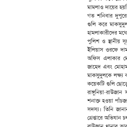
মামলাও দায়ের হয়
গত শনিবার দুপুরে
গুলি করে মাকসুদু
হামলাকারীদের মধ্
পুলিশ ও স্থানীয় 
ইলিয়াস ওরফে দা
অফিস এলাকার মোহ
জাহেদ এবং মোহাম্
মাকসুদুলকে লক্ষ্
কয়েকটি গুলি ছোড়
রাঙ্গুনিয়া-রাউজা
শনাক্ত হওয়া পাঁচজন
সদস্য। তিনি জানান,
গ্রেপ্তারে অভিযান 
রাউজান থানার ভারপ