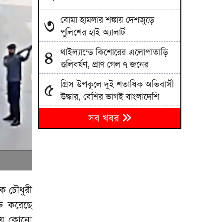
বোমা হামলার শঙ্কায় দেশজুড়ে
৩
পুলিশের হাই অ্যালার্ট
থাইল্যান্ডে কিশোরের এলোপাতাড়ি
৪
গুলিবর্ষণ, প্রাণ গেল ৭ জনের
গ্রিস উপকূলে দুই শতাধিক অভিবাসী
৫
উদ্ধার, বেশির ভাগই বাংলাদেশি
নেতাকর্মীদের পাশে বসেই বক্তব্য
৬
সব খবর
শুনলেন শিক্ষামন্ত্রী
সিলেটে ছেলে হত্যার বিচার দেখে
৭
যেতে পারেননি পিতা
পুলিশ পরিচয়ে বিশ্ববিদ্যালয় শিক্ষক-
৮
হক চৌধুরী
শিক্ষার্থীদের লক্ষাধিক টাকা হাতিয়ে
ক্ত করেছে
নিচ্ছে প্রতারক চক্র
ায় কোনো