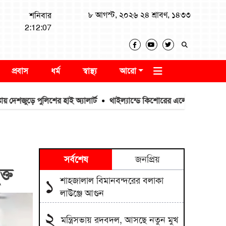
৮ আগস্ট, ২০২৬ ২৪ শ্রাবণ, ১৪৩৩
শনিবার
2:12:08
প্রবাস
ধর্ম
স্বাস্থ্য
আরো
পুলিশের হাই অ্যালার্ট
থাইল্যান্ডে কিশোরের এলোপাতাড়ি গুলিবর্ষণ, প্রাণ 
সর্বশেষ
জনপ্রিয়
ক্ত
শাহজালাল বিমানবন্দরের বলাকা
১
লাউঞ্জে আগুন
২
মন্ত্রিসভায় রদবদল, আসছে নতুন মুখ