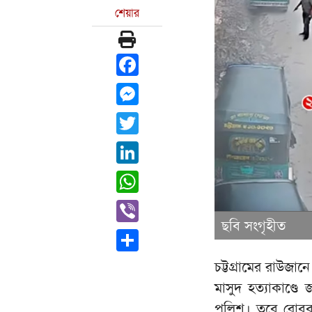
শেয়ার
Facebook
Messenger
Twitter
LinkedIn
WhatsApp
Viber
ছবি সংগৃহীত
Share
চট্টগ্রামের রাউজান
মাসুদ হত্যাকাণ্ডে
পুলিশ। তবে রোববা