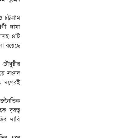
 চট্টগ্রাম
োগী দামা
যাসহ ৪টি
লা রয়েছে
 চৌধুরীর
য়ে সংসদ
যে দলেরই
 রাজনৈতিক
ে দূরত্ব
্তির দাবি
্ঘদিন ধরে