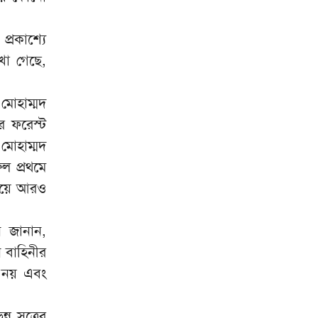
প্রধানমন্ত্রী তারেক রহমানের
আগমনকে স্বাগত জানিয়ে
৯
্রকাশ্যে
বাঁশখালীতে ছাত্রদলের বর্ণাঢ্য আনন্দ
র‍্যালি
খা গেছে,
হবিগঞ্জে বিজিবির পৃথক অভিযানে
১০
প্রায় ১ কোটি টাকার ভারতীয় পণ্য
 মোহাম্মদ
ও কাভার্ডভ্যান জব্দ
র ফরেস্ট
মোহাম্মদ
ল প্রথমে
িয়ে আরও
ন জানান,
ন বাহিনীর
ব নয় এবং
ন সূত্রের