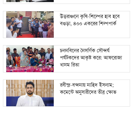
উত্তরাঞ্চলে কৃষি-শিল্পের হাব হবে
বগুড়া, ৪০০ একরের শিল্পপার্ক
চলনবিলের নৈসর্গিক সৌন্দর্য
পর্যটকদের আকৃষ্ট করে: আফরোজা
খানম রিতা
রবীন্দ্র-বন্দনায় নাহিদ ইসলাম;
কমেন্টে অনুসারীদের তীব্র ক্ষোভ