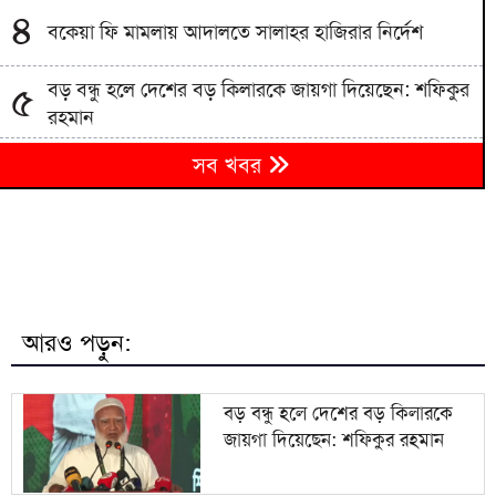
৪
বকেয়া ফি মামলায় আদালতে সালাহর হাজিরার নির্দেশ
বড় বন্ধু হলে দেশের বড় কিলারকে জায়গা দিয়েছেন: শফিকুর
৫
রহমান
৬
সব খবর
দেশে আবারও প্রাণঘাতী করোনার সংক্রমণ শনাক্ত
৭
আল্লামা শফীর কবর জিয়ারত করলেন প্রধানমন্ত্রী
সালমান শাহ হত্যা মামলায় আদালতের আদেশে কারাগারে
৮
ডন
আরও পড়ুন:
৯
হাসিনা কাউকে বিশ্বাস করতেন না, ফোনে নজরদারি চলত
বড় বন্ধু হলে দেশের বড় কিলারকে
জায়গা দিয়েছেন: শফিকুর রহমান
১০
হাম ও হামের উপসর্গে আরও ৬ শিশুর মৃত্যু