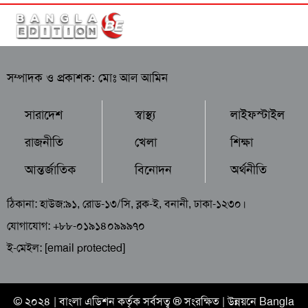
সম্পাদক ও প্রকাশক: মোঃ আল আমিন
সারাদেশ
স্বাস্থ্য
লাইফস্টাইল
রাজনীতি
খেলা
শিক্ষা
আন্তর্জাতিক
বিনোদন
অর্থনীতি
ঠিকানা: হাউজ:৯১, রোড-১৩/সি, ব্লক-ই, বনানী, ঢাকা-১২৩০।
যোগাযোগ: +৮৮-০১৯১৪০৯৯৯৭০
ই-মেইল:
[email protected]
© ২০২৪ |
বাংলা এডিশন
কর্তৃক সর্বসত্ব ® সংরক্ষিত | উন্নয়নে
Bangla