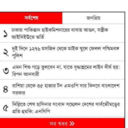
সর্বশেষ
জনপ্রিয়
ঢাকায় পাকিস্তান হাইকমিশনারের বাসায় আগুন, সস্ত্রীক
১
আইসিইউতে ভর্তি
দুই দিনে ১২৭৬ মসজিদ থেকে মাইক খুলে ফেলল পশ্চিমবঙ্গ
২
পুলিশ
এমন শিশু গড়ে তুলবেন না, যাতে বৃদ্ধাশ্রমের লাইন দীর্ঘ হয়:
৩
রিপন আনসারী
রাশিয়া থেকে ৩৫ হাজার টন এমওপি সার কিনবে বাংলাদেশ
৪
সরকার
দিল্লিতে শেখ হাসিনার সংবাদ সম্মেলন দেশের সার্বভৌমত্বের
৫
প্রতি হুমকি: এনসিপি
বিএনপিতে রাষ্ট্রপতি নির্বাচন ঘিরে নানা সমীকরণ, সিদ্ধান্ত
৬
সব খবর