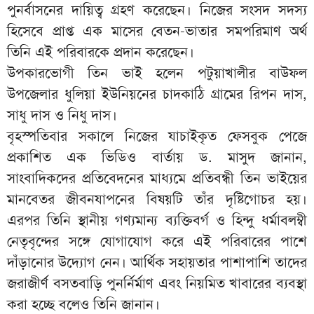
পুনর্বাসনের দায়িত্ব গ্রহণ করেছেন। নিজের সংসদ সদস্য
হিসেবে প্রাপ্ত এক মাসের বেতন-ভাতার সমপরিমাণ অর্থ
তিনি এই পরিবারকে প্রদান করেছেন।
উপকারভোগী তিন ভাই হলেন পটুয়াখালীর বাউফল
উপজেলার ধুলিয়া ইউনিয়নের চাদকাঠি গ্রামের রিপন দাস,
সাধু দাস ও নিধু দাস।
বৃহস্পতিবার সকালে নিজের যাচাইকৃত ফেসবুক পেজে
প্রকাশিত এক ভিডিও বার্তায় ড. মাসুদ জানান,
সাংবাদিকদের প্রতিবেদনের মাধ্যমে প্রতিবন্ধী তিন ভাইয়ের
মানবেতর জীবনযাপনের বিষয়টি তাঁর দৃষ্টিগোচর হয়।
এরপর তিনি স্থানীয় গণ্যমান্য ব্যক্তিবর্গ ও হিন্দু ধর্মাবলম্বী
নেতৃবৃন্দের সঙ্গে যোগাযোগ করে এই পরিবারের পাশে
দাঁড়ানোর উদ্যোগ নেন। আর্থিক সহায়তার পাশাপাশি তাদের
জরাজীর্ণ বসতবাড়ি পুনর্নির্মাণ এবং নিয়মিত খাবারের ব্যবস্থা
করা হচ্ছে বলেও তিনি জানান।