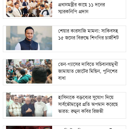
প্রধানমন্ত্রীর কাছে ১১ দলের
স্মারকলিপি প্রদান
শেয়ার কারসাজি মামলা: সাকিবসহ
১৫ জনের বিরুদ্ধে শিগগির চার্জশিট
তেল-গ্যাসের দাবিতে সচিবালয়মুখী
জামায়াত জোটের মিছিল, পুলিশের
বাধা
হাসিনাকে বক্তব্যের সুযোগ দিয়ে
সার্বভৌমত্বের প্রতি অপমান করেছে
ভারত: রুহুল কবির রিজভী