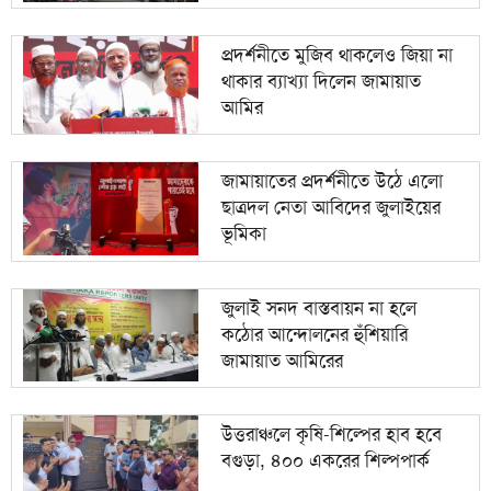
প্রদর্শনীতে মুজিব থাকলেও জিয়া না
থাকার ব্যাখ্যা দিলেন জামায়াত
আমির
জামায়াতের প্রদর্শনীতে উঠে এলো
ছাত্রদল নেতা আবিদের জুলাইয়ের
ভূমিকা
জুলাই সনদ বাস্তবায়ন না হলে
কঠোর আন্দোলনের হুঁশিয়ারি
জামায়াত আমিরের
উত্তরাঞ্চলে কৃষি-শিল্পের হাব হবে
বগুড়া, ৪০০ একরের শিল্পপার্ক