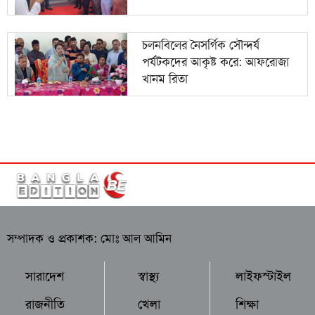
চলনবিলের নৈসর্গিক সৌন্দর্য
পর্যটকদের আকৃষ্ট করে: আফরোজা
খানম রিতা
সম্পাদক ও প্রকাশক: মোঃ আল আমিন
সারাদেশ
স্বাস্থ্য
লাইফস্টাইল
রাজনীতি
খেলা
শিক্ষা