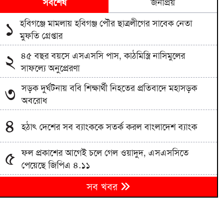
সর্বশেষ
জনপ্রিয়
হবিগঞ্জে মামলায় হবিগঞ্জ পৌর ছাত্রলীগের সাবেক নেতা
১
মুফতি গ্রেপ্তার
৪৫ বছর বয়সে এসএসসি পাস, কাঠমিস্ত্রি নাসিমুলের
২
সাফল্যে অনুপ্রেরণা
সড়ক দুর্ঘটনায় ববি শিক্ষার্থী নিহতের প্রতিবাদে মহাসড়ক
৩
অবরোধ
৪
হঠাৎ দেশের সব ব্যাংককে সতর্ক করল বাংলাদেশ ব্যাংক
ফল প্রকাশের আগেই চলে গেল ওয়াদুদ, এসএসসিতে
৫
পেয়েছে জিপিএ ৪.১১
৬
সব খবর
স্থানীয় সরকার নির্বাচনে পোস্টার নিষিদ্ধের সিদ্ধান্ত
শহীদদের স্বপ্নের বাংলাদেশ গড়তে সবাইকে কাজ করতে হবে: