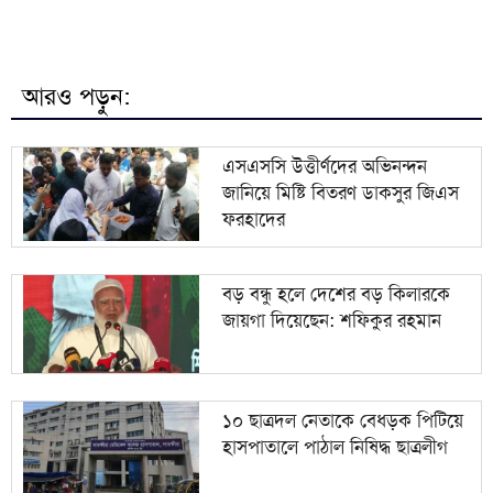
৭
প্রধানমন্ত্রী
ঝালকাঠিতে ৬ শিক্ষাপ্রতিষ্ঠানে শতভাগ ফেল, ৯১ পরীক্ষার্থীর
৮
কেউই পাস করেনি
আরও পড়ুন:
আন্তর্জাতিক বাজারে আবারও ঊর্ধ্বমুখী অপরিশোধিত তেলের
৯
দাম
এসএসসি উত্তীর্ণদের অভিনন্দন
জানিয়ে মিষ্টি বিতরণ ডাকসুর জিএস
চাঁপাই নবাবগঞ্জে এসএসসি পরীক্ষায় ফেল করায়
১০
ফরহাদের
আত্মহত্যা করেছে এক শিক্ষার্থী।
বড় বন্ধু হলে দেশের বড় কিলারকে
জায়গা দিয়েছেন: শফিকুর রহমান
১০ ছাত্রদল নেতাকে বেধড়ক পিটিয়ে
হাসপাতালে পাঠাল নিষিদ্ধ ছাত্রলীগ