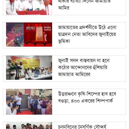
থাকার ব্যাখ্যা দিলেন জামায়াত
আমির
জামায়াতের প্রদর্শনীতে উঠে এলো
ছাত্রদল নেতা আবিদের জুলাইয়ের
ভূমিকা
জুলাই সনদ বাস্তবায়ন না হলে
কঠোর আন্দোলনের হুঁশিয়ারি
জামায়াত আমিরের
উত্তরাঞ্চলে কৃষি-শিল্পের হাব হবে
বগুড়া, ৪০০ একরের শিল্পপার্ক
চলনবিলের নৈসর্গিক সৌন্দর্য