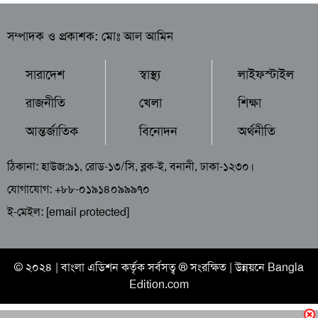
সম্পাদক ও প্রকাশক: মোঃ আল আমিন
সারাদেশ
স্বাস্থ্য
লাইফস্টাইল
রাজনীতি
খেলা
শিক্ষা
আন্তর্জাতিক
বিনোদন
অর্থনীতি
ঠিকানা: হাউজ:৯১, রোড-১৩/সি, ব্লক-ই, বনানী, ঢাকা-১২৩০।
যোগাযোগ: +৮৮-০১৯১৪০৯৯৯৭০
ই-মেইল:
[email protected]
© ২০২৪ |
বাংলা এডিশন
কর্তৃক সর্বসত্ব ® সংরক্ষিত | উন্নয়নে
Bangla
Edition.com