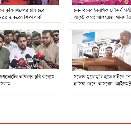
্চলে কৃষি-শিল্পের হাব হবে
চলনবিলের নৈসর্গিক সৌন্দর্য পর
 ৪০০ একরের শিল্পপার্ক
আকৃষ্ট করে: আফরোজা খানম রি
গণভোটের অধিকার চুরি করেছে:
সত্যের মুখোমুখি হতে চাইলে শ
ইসলাম
হাসিনা দেশে আসবেন: আইনমন্ত্র