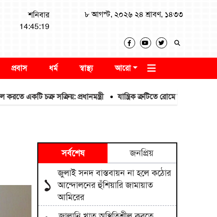
৮ আগস্ট, ২০২৬ ২৪ শ্রাবণ, ১৪৩৩
শনিবার
14:45:19
প্রবাস
ধর্ম
স্বাস্থ্য
আরো
কটি চক্র সক্রিয়: প্রধানমন্ত্রী
যান্ত্রিক ত্রুটিতে রোমে আটকা বিমান, ঢাকা
সর্বশেষ
জনপ্রিয়
জুলাই সনদ বাস্তবায়ন না হলে কঠোর
১
আন্দোলনের হুঁশিয়ারি জামায়াত
আমিরের
জ্বালানি খাত অস্থিতিশীল করতে