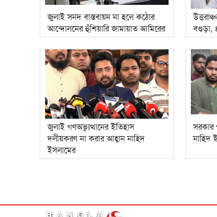
জুলাই সনদ বাস্তবায়ন না হলে কঠোর
উত্তরাঞ
আন্দোলনের হুঁশিয়ারি জামায়াত আমিরের
বগুড়া,
জুলাই গণঅভ্যুত্থানের ইতিহাস
সরকার 
দলীয়করণ না করার আহ্বান নাহিদ
নাহিদ 
ইসলামের