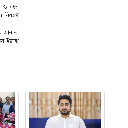
বাঁশখালীতে উৎসব
 ৬ নম্বর
শব্দদূষণের অজুহাতে পশ্চিমবঙ্গে
নিয়ন্ত্রণ
৯
একের পর এক মসজিদের মাইক
অপসারণ
ম জানান,
হাম ও হামের উপসর্গ নিয়ে আরও
১০
িস ইয়াবা
চার জনের মৃত্যু