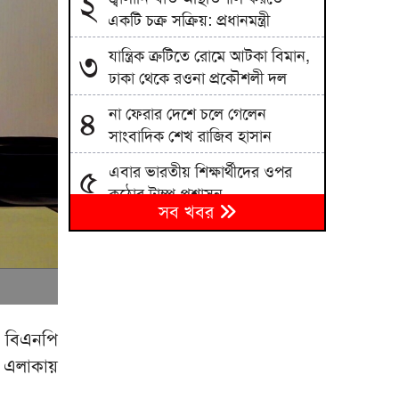
২
একটি চক্র সক্রিয়: প্রধানমন্ত্রী
যান্ত্রিক ত্রুটিতে রোমে আটকা বিমান,
৩
ঢাকা থেকে রওনা প্রকৌশলী দল
না ফেরার দেশে চলে গেলেন
৪
সাংবাদিক শেখ রাজিব হাসান
এবার ভারতীয় শিক্ষার্থীদের ওপর
৫
কঠোর ট্রাম্প প্রশাসন
সব খবর
আশুলিয়ায় কাফনের কাপড়সহ
৬
চিঠিতে প্রাণনাশের হুমকির অভিযোগ
বাংলাদেশিকে বিএসএফ নিয়ে
৭
যাওয়ায় ভারতীয়কে ধরে আনলো
গ্রামবাসী
ক বিএনপি
মঞ্চ প্রস্তুত, বানভাসি মানুষের
র এলাকায়
৮
অপেক্ষা; প্রধানমন্ত্রীর আগমন ঘিরে