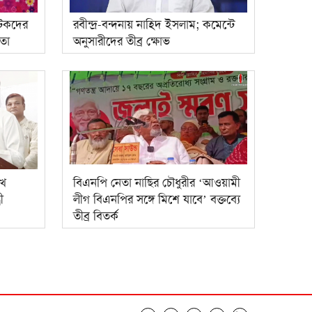
্যটকদের
রবীন্দ্র-বন্দনায় নাহিদ ইসলাম; কমেন্টে
তা
অনুসারীদের তীব্র ক্ষোভ
েখ
বিএনপি নেতা নাছির চৌধুরীর ‘আওয়ামী
ী
লীগ বিএনপির সঙ্গে মিশে যাবে’ বক্তব্যে
তীব্র বিতর্ক