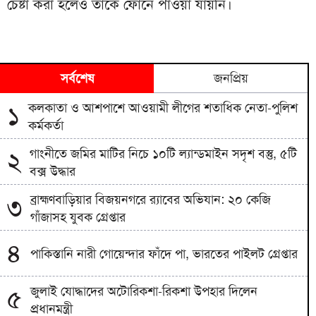
চেষ্টা করা হলেও তাঁকে ফোনে পাওয়া যায়নি।
সর্বশেষ
জনপ্রিয়
কলকাতা ও আশপাশে আওয়ামী লীগের শতাধিক নেতা-পুলিশ
১
কর্মকর্তা
গাংনীতে জমির মাটির নিচে ১০টি ল্যান্ডমাইন সদৃশ বস্তু, ৫টি
২
বক্স উদ্ধার
ব্রাহ্মণবাড়িয়ার বিজয়নগরে র‍্যাবের অভিযান: ২০ কেজি
৩
গাঁজাসহ যুবক গ্রেপ্তার
৪
পাকিস্তানি নারী গোয়েন্দার ফাঁদে পা, ভারতের পাইলট গ্রেপ্তার
জুলাই যোদ্ধাদের অটোরিকশা-রিকশা উপহার দিলেন
৫
প্রধানমন্ত্রী