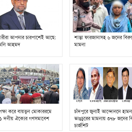
্রকারীরা আপনার চারপাশেই আছে:
শান্তা ফারজানাসহ ৬ জনের বিরুদ্
 অলি আহমদ
মামলা
উপেক্ষা করে বায়তুল মোকাররমে
চাঁদপুরে জুলাই আন্দোলনে হামল
১ দলীয় ঐক্যের গণসমাবেশ
ভাঙচুরের মামলায় ৩৭৮ জনের বির
চার্জশিট