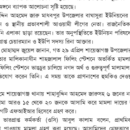
অঙ্গনে ব্যাপক আলোচনা সৃষ্টি হয়েছে।
ুদ্দিন আহমেদ জারু মাধবপুর উপজেলার বাঘাসুরা ইউনিয়নের
্যান ও স্থানীয় প্রভাবশালী আওয়ামী লীগের নেতা। রাজনৈতি
িনি এলাকা ছাড়া রয়েছেন। তার অনুপস্থিতিতে ইউনিয়ন পরিষদের
াপ্ত চেয়ারম্যান ও ইউপি সদস্য রিনা আক্তার।
 মোহাম্মদ জুয়েল জানান, গত ২৯ এপ্রিল শায়েস্তাগঞ্জ উপজেলা
তার মালিকানাধীন শাহজালাল ফিলিং স্টেশনে অতর্কিত হামল
িলিং স্টেশনে ভাঙচুর চালিয়ে নগদ অর্থ ও গুরুত্বপূর্ণ মালামা
িযোগ করেন তিনি। এ সময় তাকে প্রাণনাশের হুমকিও দেও
 শায়েস্তাগঞ্জ থানায় শাহাবুদ্দিন আহমেদ জারুসহ ৬ জনের না
নামা আরও ১৫ থেকে ২০ জনকে আসামি করে মামলা দায়ের 
োগটি এফআইআর হিসেবে গ্রহণ করে।
ার ভারপ্রাপ্ত কর্মকর্তা (ওসি) আবুল কালাম বলেন, প্রাথমি
 পাওয়ায় মামলা গ্রহণ করা হয়েছে। আসামিদের গ্রেফতার