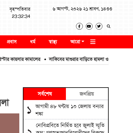
৬ আগস্ট, ২০২৬ ২১ শ্রাবণ, ১৪৩৩
বৃহস্পতিবার
23:32:35
প্রবাস
ধর্ম
স্বাস্থ্য
আরো
 কায়সার কামালের
সাকিবের মাগুরার বাড়িতে হামলা ও ভাঙচুর
ইউক্রেনে 
সর্বশেষ
জনপ্রিয়
মলা
আগামী ৪৮ ঘণ্টায় ১০ জেলায় বন্যার
১
শঙ্কা
নোবিপ্রবিতে নির্মিত হবে জুলাই স্মৃতি
২
স্তম্ভ; গণঅভ্যুত্থানবিরোধীদের বিরুদ্ধে