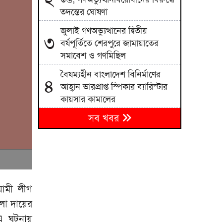
তদন্তের ঘোষণা
জুলাই গণঅভ্যুত্থানের দ্বিতীয়
৩
বর্ষপূর্তিতে শেরপুরে জামায়াতের
সমাবেশ ও গণমিছিল
বৈষম্যহীন বাংলাদেশ বিনির্মাণের
৪
আহ্বান ভারপ্রাপ্ত স্পিকার ব্যারিস্টার
কায়সার কামালের
সব খবর
সাকিবের মাগুরার বাড়িতে হামলা ও
৫
ভাঙচুর
৬
ইউক্রেনে রুশ হামলায় নিহত ১৭ জন
হঠাৎ রিপাবলিক বাংলা ছাড়লেন ময়ূখ
৭
য়ামী লীগ
ঘোষ
মলা দায়ের
হাঁকডাক দিয়েও পর্দায় এলেন না
৮
 এ ঘটনায়