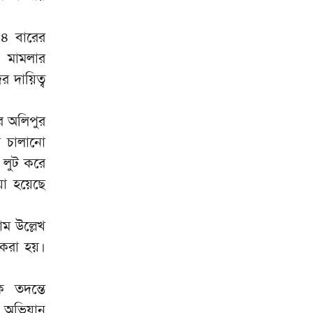
হাসিনা
আড়িয়াল বিলের মাছেও মিলল
 ৪ বারের
৯
মাইক্রোপ্লাস্টিক
ক মামলার
 দায়িত্ব
আপনি কেন দেশে এসেছেন,
১০
উত্তরে যা বলেছিলেন মীর কাশেম
আলী: স্বরাষ্ট্রমন্ত্রীর স্মৃতিচারণ
র অলিপুর
া চালানো
ল লুট করে
য়া হয়েছে
ম উল্লেখ
করা হয়।
ক তদন্তে
ে অভিযান