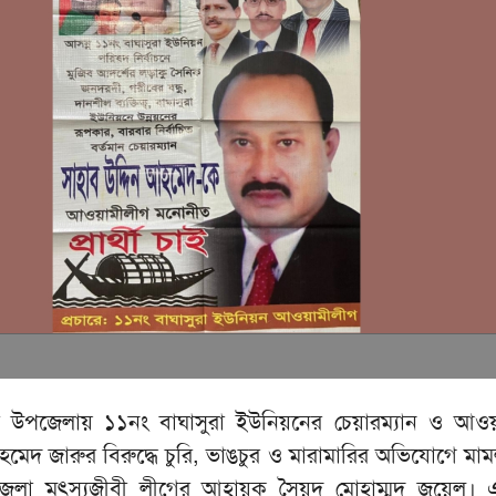
ুর উপজেলায় ১১নং বাঘাসুরা ইউনিয়নের চেয়ারম্যান ও আও
আহমেদ জারুর বিরুদ্ধে চুরি, ভাঙচুর ও মারামারির অভিযোগে মা
জেলা মৎস্যজীবী লীগের আহ্বায়ক সৈয়দ মোহাম্মদ জুয়েল।