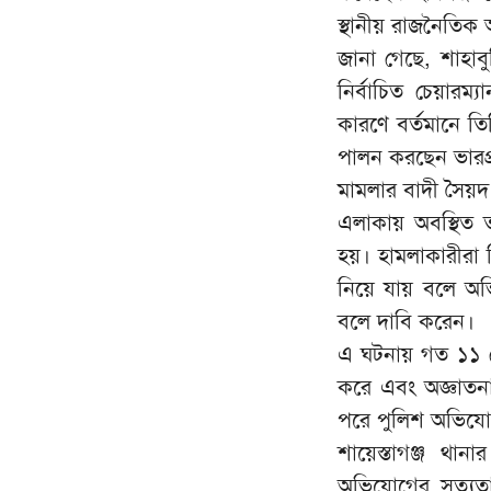
স্থানীয় রাজনৈতিক 
জানা গেছে, শাহাব
নির্বাচিত চেয়ারম
কারণে বর্তমানে ত
পালন করছেন ভারপ্র
মামলার বাদী সৈয়দ
এলাকায় অবস্থিত 
হয়। হামলাকারীরা ফ
নিয়ে যায় বলে অভ
বলে দাবি করেন।
এ ঘটনায় গত ১১ মে
করে এবং অজ্ঞাত
পরে পুলিশ অভিয
শায়েস্তাগঞ্জ থান
অভিযোগের সত্যতা