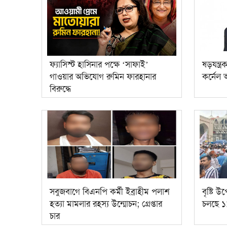
ফ্যাসিস্ট হাসিনার পক্ষে ‘সাফাই’
ষড়যন্ত
গাওয়ার অভিযোগ রুমিন ফারহানার
কর্নেল
বিরুদ্ধে
সবুজবাগে বিএনপি কর্মী ইব্রাহীম পলাশ
বৃষ্টি 
হত্যা মামলার রহস্য উন্মোচন; গ্রেপ্তার
চলছে ১
চার