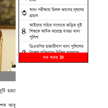
ঢাকা
খাদ্য পরীক্ষায় মিলল ভয়াবহ দূষণের
৩
প্রমাণ
আইনের সহিত সংঘাতে জড়িত দুই
৪
শিশুকে আটক করেছে বাড্ডা থানা
পুলিশ
ডিএমপির হাজারীবাগ থানা পুলিশের
৫
বিশেষ অভিযানে বিভিন্ন অপরাধে
সব খবর
জড়িত ১৪ জন গ্রেপ্তার
সত্যের মুখোমুখি হতে চাইলে শেখ
৬
হাসিনা দেশে আসবেন: আইনমন্ত্রী
সৌদি-তুরস্ক-পাকিস্তানের নতুন
৭
সামরিক জোটের উদ্যোগ
টি হত্যা
মেহেরপুর সীমান্তে ৫ জনকে
৮
শেখ আবু
পুশইনের চেষ্টা, বিজিবির প্রতিরোধ