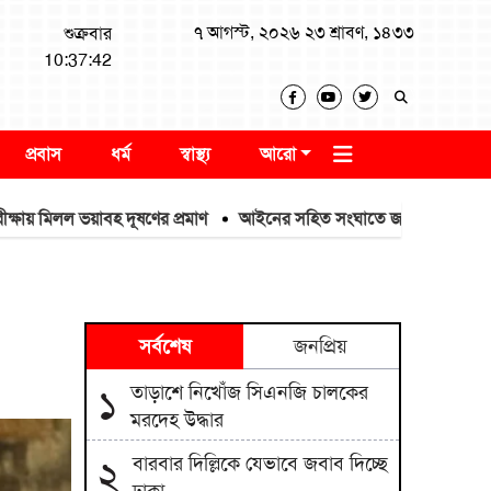
৭ আগস্ট, ২০২৬ ২৩ শ্রাবণ, ১৪৩৩
শুক্রবার
10:37:43
প্রবাস
ধর্ম
স্বাস্থ্য
আরো
িলল ভয়াবহ দূষণের প্রমাণ
আইনের সহিত সংঘাতে জড়িত দুই শিশুকে আটক কর
সর্বশেষ
জনপ্রিয়
তাড়াশে নিখোঁজ সিএনজি চালকের
১
মরদেহ উদ্ধার
বারবার দিল্লিকে যেভাবে জবাব দিচ্ছে
২