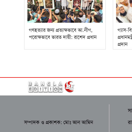
গণহত্যার জন্য প্রত্যক্ষভাবে আ.লীগ,
গ্যাস-ব
পরোক্ষভাবে ভারত দায়ী: রাশেদ প্রধান
প্রধানম
প্রদান
স
র
সম্পাদক ও প্রকাশক: মোঃ আল আমিন