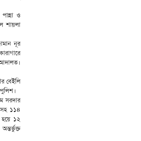
কক্সবাজার সমুদ্র সৈকতে
৯
পান্না ও
প্যারাসেইলিং দুর্ঘটনায় হত্যা মামলা:
রেল শায়লা
প্রধান আসামি গ্রেপ্তার
জীবননগরে ৪ ট্রান্সফরমার চুরি,
১০
জামান নূর
আন্তঃ চোর চক্রের ৬ সদস্য
গ্রেপ্তার
কারাগারে
) আদালত।
ীর বেইলি
 পুলিশ।
াম সরদার
া-সহ ১১৪
ী হয়ে ১২
তর্ভুক্ত