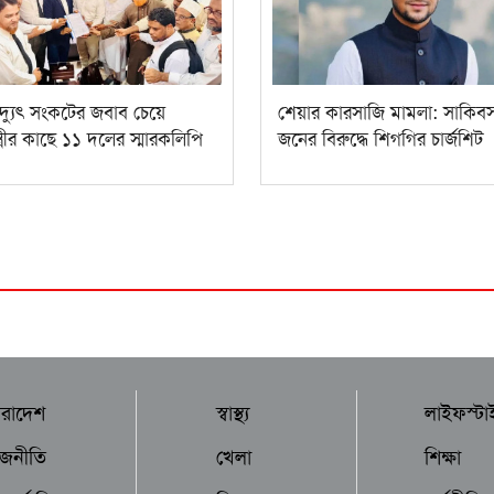
িদ্যুৎ সংকটের জবাব চেয়ে
শেয়ার কারসাজি মামলা: সাকিব
ন্ত্রীর কাছে ১১ দলের স্মারকলিপি
জনের বিরুদ্ধে শিগগির চার্জশিট
ারাদেশ
স্বাস্থ্য
লাইফস্টা
াজনীতি
খেলা
শিক্ষা