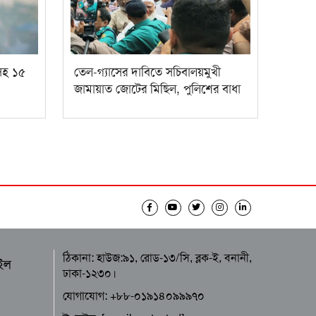
সহ ১৫
তেল-গ্যাসের দাবিতে সচিবালয়মুখী
জামায়াত জোটের মিছিল, পুলিশের বাধা
ঠিকানা: হাউজ:৯১, রোড-১৩/সি, ব্লক-ই, বনানী,
ইল
ঢাকা-১২৩০।
যোগাযোগ: +৮৮-০১৯১৪০৯৯৯৭০