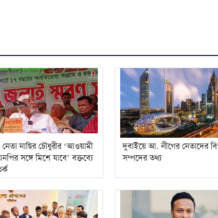
 নেতা নাছির চৌধুরীর ‘আওয়ামী
দুবাইয়ে আ. লীগের নেতাদের বি
নপির সঙ্গে মিশে যাবে’ বক্তব্যে
সম্পদের তথ্য
র্ক