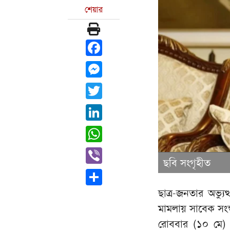
শেয়ার
Facebook
Messenger
Twitter
LinkedIn
WhatsApp
Viber
ছবি সংগৃহীত
Share
ছাত্র-জনতার অভ্য
মামলায় সাবেক সংস্ক
রোববার (১০ মে)