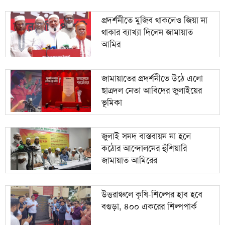
প্রদর্শনীতে মুজিব থাকলেও জিয়া না
থাকার ব্যাখ্যা দিলেন জামায়াত
আমির
জামায়াতের প্রদর্শনীতে উঠে এলো
ছাত্রদল নেতা আবিদের জুলাইয়ের
ভূমিকা
জুলাই সনদ বাস্তবায়ন না হলে
কঠোর আন্দোলনের হুঁশিয়ারি
জামায়াত আমিরের
উত্তরাঞ্চলে কৃষি-শিল্পের হাব হবে
বগুড়া, ৪০০ একরের শিল্পপার্ক