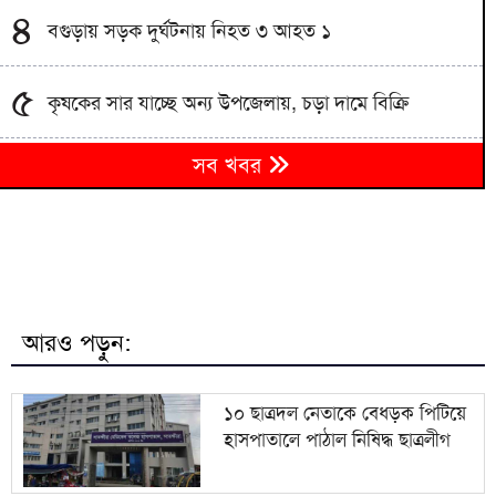
৪
বগুড়ায় সড়ক দুর্ঘটনায় নিহত ৩ আহত ১
৫
কৃষকের সার যাচ্ছে অন্য উপজেলায়, চড়া দামে বিক্রি
মাদ্রাসার ছাত্র ইয়াসিনের মৃত্যুর প্রতিবাদে ঢাকা-ময়মনসিংহ
৬
সব খবর
মহাসড়ক অবরোধ
৭
রাষ্ট্রপতি পদে ১১ দলের প্রার্থী কর্নেল অলি
জলবায়ু পরিবর্তনে সবচেয়ে বেশি ঝুঁকিতে উপকূলীয়
৮
জনগোষ্ঠী: তথ্য ও সম্প্রচারমন্ত্রী
আরও পড়ুন:
৯
যুক্তরাষ্ট্রের ভিসা নিয়ে বড় দুঃসংবাদ
১০ ছাত্রদল নেতাকে বেধড়ক পিটিয়ে
হাসপাতালে পাঠাল নিষিদ্ধ ছাত্রলীগ
কম বয়সেই বন্ধ্যাত্বের ঝুঁকি? নারীদের যে ৩ লক্ষণ
১০
অবহেলা নয়