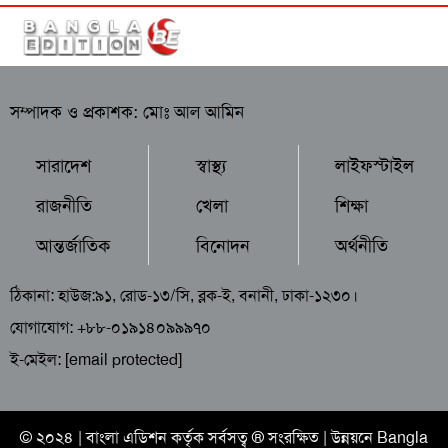
সম্পাদক ও প্রকাশক: মোঃ আল আমিন
সারাদেশ
স্বাস্থ্য
লাইফস্টাইল
রাজনীতি
খেলা
শিক্ষা
আন্তর্জাতিক
বিনোদন
অর্থনীতি
ঠিকানা: হাউজ:৯১, রোড-১৩/সি, ব্লক-ই, বনানী, ঢাকা-১২৩০।
যোগাযোগ: +৮৮-০১৯১৪০৯৯৯৭০
ই-মেইল:
[email protected]
© ২০২৪ |
বাংলা এডিশন
কর্তৃক সর্বসত্ব ® সংরক্ষিত | উন্নয়নে
Bangla