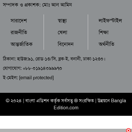
সম্পাদক ও প্রকাশক: মোঃ আল আমিন
সারাদেশ
স্বাস্থ্য
লাইফস্টাইল
রাজনীতি
খেলা
শিক্ষা
আন্তর্জাতিক
বিনোদন
অর্থনীতি
ঠিকানা: হাউজ:৯১, রোড-১৩/সি, ব্লক-ই, বনানী, ঢাকা-১২৩০।
যোগাযোগ: +৮৮-০১৯১৪০৯৯৯৭০
ই-মেইল:
[email protected]
© ২০২৪ |
বাংলা এডিশন
কর্তৃক সর্বসত্ব ® সংরক্ষিত | উন্নয়নে
Bangla
Edition.com