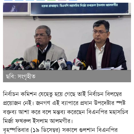
ছবি: সংগৃহীত
নির্বাচন কমিশন যেহেতু হয়ে গেছে তাই নির্বাচন বিলম্বের
প্রয়োজন নেই। জনগণ এই ব্যাপারে প্রধান উপদেষ্টার স্পষ্ট
বক্তব্য আশা করে বলে মন্তব্য করেছেন বিএনপির মহাসচিব
মির্জা ফখরুল ইসলাম আলমগীর।
বৃহস্পতিবার (১৯ ডিসেম্বর) সকালে গুলশান বিএনপির