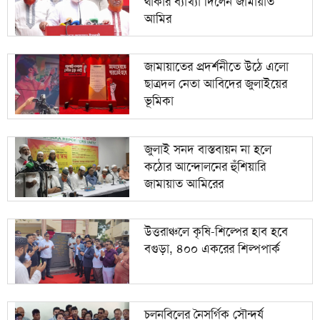
থাকার ব্যাখ্যা দিলেন জামায়াত
আমির
জামায়াতের প্রদর্শনীতে উঠে এলো
ছাত্রদল নেতা আবিদের জুলাইয়ের
ভূমিকা
জুলাই সনদ বাস্তবায়ন না হলে
কঠোর আন্দোলনের হুঁশিয়ারি
জামায়াত আমিরের
উত্তরাঞ্চলে কৃষি-শিল্পের হাব হবে
বগুড়া, ৪০০ একরের শিল্পপার্ক
চলনবিলের নৈসর্গিক সৌন্দর্য