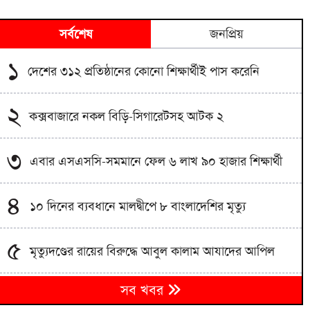
সর্বশেষ
জনপ্রিয়
১
দেশের ৩১২ প্রতিষ্ঠানের কোনো শিক্ষার্থীই পাস করেনি
২
কক্সবাজারে নকল বিড়ি-সিগারেটসহ আটক ২
৩
এবার এসএসসি-সমমানে ফেল ৬ লাখ ৯০ হাজার শিক্ষার্থী
৪
১০ দিনের ব্যবধানে মালদ্বীপে ৮ বাংলাদেশির মৃত্যু
৫
মৃত্যুদণ্ডের রায়ের বিরুদ্ধে আবুল কালাম আযাদের আপিল
৬
সব খবর
এসএসসি ও সমমান পরীক্ষার ফল প্রকাশ