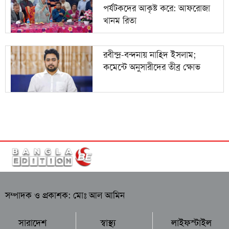
পর্যটকদের আকৃষ্ট করে: আফরোজা
খানম রিতা
রবীন্দ্র-বন্দনায় নাহিদ ইসলাম;
কমেন্টে অনুসারীদের তীব্র ক্ষোভ
সম্পাদক ও প্রকাশক: মোঃ আল আমিন
সারাদেশ
স্বাস্থ্য
লাইফস্টাইল