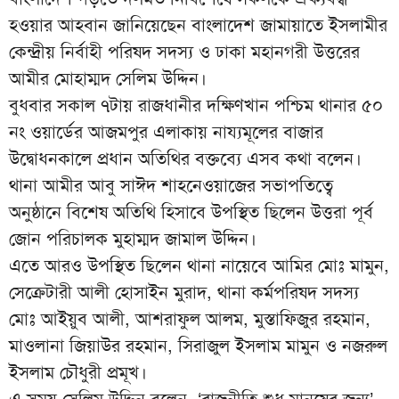
হওয়ার আহবান জানিয়েছেন বাংলাদেশ জামায়াতে ইসলামীর
কেন্দ্রীয় নির্বাহী পরিষদ সদস্য ও ঢাকা মহানগরী উত্তরের
আমীর মোহাম্মদ সেলিম উদ্দিন।
বুধবার সকাল ৭টায় রাজধানীর দক্ষিণখান পশ্চিম থানার ৫০
নং ওয়ার্ডের আজমপুর এলাকায় নায্যমূলের বাজার
উদ্বোধনকালে প্রধান অতিথির বক্তব্যে এসব কথা বলেন।
থানা আমীর আবু সাঈদ শাহনেওয়াজের সভাপতিত্বে
অনুষ্ঠানে বিশেষ অতিথি হিসাবে উপস্থিত ছিলেন উত্তরা পূর্ব
জোন পরিচালক মুহাম্মদ জামাল উদ্দিন।
এতে আরও উপস্থিত ছিলেন থানা নায়েবে আমির মোঃ মামুন,
সেক্রেটারী আলী হোসাইন মুরাদ, থানা কর্মপরিষদ সদস্য
মোঃ আইয়ুব আলী, আশরাফুল আলম, মুস্তাফিজুর রহমান,
মাওলানা জিয়াউর রহমান, সিরাজুল ইসলাম মামুন ও নজরুল
ইসলাম চৌধুরী প্রমূখ।
এ সময় সেলিম উদ্দিন বলেন, ‘রাজনীতি শুধু মানুষের জন্য’