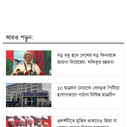
৭
বিশ্ববাজারে ফের বাড়ল জ্বালানি তেলের দাম
টাইফুন ডলফিনের আঘাতে লণ্ডভণ্ড চীন, ভয়াবহ বন্যার
৮
আশঙ্কা
আরও পড়ুন:
৯
এসএসসি ও সমমানের ফল প্রকাশ আজ, জানবেন যেভাবে
বড় বন্ধু হলে দেশের বড় কিলারকে
জায়গা দিয়েছেন: শফিকুর রহমান
সৌদিতে ১৭ বাংলাদেশির মৃত্যুতে প্রবাসীকল্যাণ মন্ত্রীর
১০
শোক
১০ ছাত্রদল নেতাকে বেধড়ক পিটিয়ে
হাসপাতালে পাঠাল নিষিদ্ধ ছাত্রলীগ
প্রদর্শনীতে মুজিব থাকলেও জিয়া না