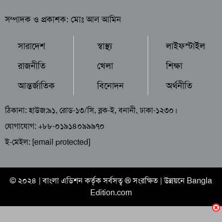
সম্পাদক ও প্রকাশক: মোঃ আল আমিন
সারাদেশ
স্বাস্থ্য
লাইফস্টাইল
রাজনীতি
খেলা
শিক্ষা
আন্তর্জাতিক
বিনোদন
অর্থনীতি
ঠিকানা: হাউজ:৯১, রোড-১৩/সি, ব্লক-ই, বনানী, ঢাকা-১২৩০।
যোগাযোগ: +৮৮-০১৯১৪০৯৯৯৭০
ই-মেইল:
[email protected]
© ২০২৪ |
বাংলা এডিশন
কর্তৃক সর্বসত্ব ® সংরক্ষিত | উন্নয়নে
Bangla
Edition.com