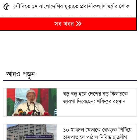
৫
সৌদিতে ১৭ বাংলাদেশির মৃত্যুতে প্রবাসীকল্যাণ মন্ত্রীর শোক
বেরোবি’র শহীদ মুখতার ইলাহী হলে আধুনিক রিডিং রুমের
৬
সব খবর
উদ্বোধন
৭
ইরান যুদ্ধে অস্ত্র ঘাটতি, উৎপাদন বাড়াতে পেন্টাগনের চাপ
৮
বকেয়া ফি মামলায় আদালতে সালাহর হাজিরার নির্দেশ
আরও পড়ুন:
বড় বন্ধু হলে দেশের বড় কিলারকে জায়গা দিয়েছেন: শফিকুর
৯
রহমান
বড় বন্ধু হলে দেশের বড় কিলারকে
জায়গা দিয়েছেন: শফিকুর রহমান
১০
দেশে আবারও প্রাণঘাতী করোনার সংক্রমণ শনাক্ত
১০ ছাত্রদল নেতাকে বেধড়ক পিটিয়ে
হাসপাতালে পাঠাল নিষিদ্ধ ছাত্রলীগ