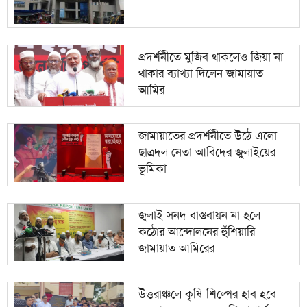
প্রদর্শনীতে মুজিব থাকলেও জিয়া না
থাকার ব্যাখ্যা দিলেন জামায়াত
আমির
জামায়াতের প্রদর্শনীতে উঠে এলো
ছাত্রদল নেতা আবিদের জুলাইয়ের
ভূমিকা
জুলাই সনদ বাস্তবায়ন না হলে
কঠোর আন্দোলনের হুঁশিয়ারি
জামায়াত আমিরের
উত্তরাঞ্চলে কৃষি-শিল্পের হাব হবে