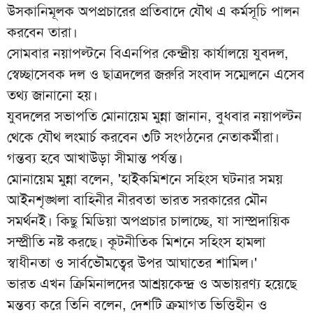
উসকানিমূলক অপপ্রচারের প্রতিবাদে যৌথ এ কর্মসূচি পালন
করবেন তারা।
সোমবার নয়াপল্টনে বিএনপির কেন্দ্রীয় কার্যালয়ে যুবদল,
স্বেচ্ছাসেবক দল ও ছাত্রদলের জরুরি সংবাদ সম্মেলনে এসেব
তথ্য জানানো হয়।
যুবদলের সভাপতি মোনায়েম মুন্না জানান, বুধবার নয়াপল্টন
থেকে যৌথ লংমার্চ করবেন ৩টি সংগঠনের নেতাকর্মীরা।
গন্তব্য হবে আখাউড়া সীমান্ত পর্যন্ত।
মোনায়েম মুন্না বলেন, '
হাইকমিশনে সহিংস ঘটনার সময়
আইনশৃঙ্খলা বাহিনীর নীরবতা ভারত সরকারের মৌন
সমর্থনই। কিছু মিডিয়া অপপ্রচার চালাচ্ছে, যা সাম্প্রদায়িক
সম্প্রীতি নষ্ট করছে। কূটনীতিক মিশনে সহিংস হামলা
স্বাধীনতা ও সার্বভৌমত্বের উপর আঘাতের শামিল।'
ভারত এখন ক্রিমিনালদের আশ্রয়কেন্দ্র ও অভায়রণ্য হয়েছে
মন্তব্য করে তিনি বলেন, দেশটি ক্রমাগত ভিত্তিহীন ও