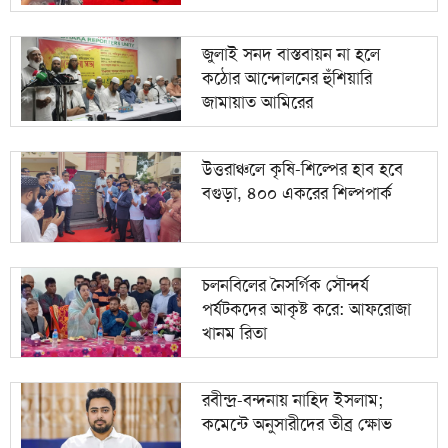
জুলাই সনদ বাস্তবায়ন না হলে
কঠোর আন্দোলনের হুঁশিয়ারি
জামায়াত আমিরের
উত্তরাঞ্চলে কৃষি-শিল্পের হাব হবে
বগুড়া, ৪০০ একরের শিল্পপার্ক
চলনবিলের নৈসর্গিক সৌন্দর্য
পর্যটকদের আকৃষ্ট করে: আফরোজা
খানম রিতা
রবীন্দ্র-বন্দনায় নাহিদ ইসলাম;
কমেন্টে অনুসারীদের তীব্র ক্ষোভ