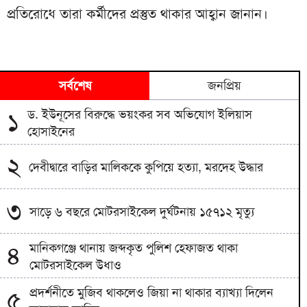
প্রতিরোধে তারা কর্মীদের প্রস্তুত থাকার আহ্বান জানান।
সর্বশেষ
জনপ্রিয়
ড. ইউনূসের বিরুদ্ধে ভয়ংকর সব অভিযোগ ইলিয়াস
১
হোসাইনের
২
দেবীদ্বারে বাড়ির মালিককে কুপিয়ে হত্যা, মরদেহ উদ্ধার
৩
সাড়ে ৬ বছরে মোটরসাইকেল দুর্ঘটনায় ১৫৭১২ মৃত্যু
মানিকগঞ্জে থানায় জব্দকৃত পুলিশ হেফাজত থাকা
৪
মোটরসাইকেল উধাও
প্রদর্শনীতে মুজিব থাকলেও জিয়া না থাকার ব্যাখ্যা দিলেন
৫