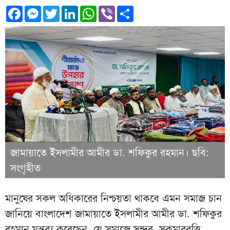
Facebook
Messenger
Twitter
LinkedIn
WhatsApp
Viber
Share
জামায়াতে ইসলামীর আমীর ডা. শফিকুর রহমান। ছবি:
সংগৃহীত
মানুষের সকল অধিকারের নিশ্চয়তা থাকবে এমন সমাজ চান
জানিয়ে বাংলাদেশ জামায়াতে ইসলামীর আমীর ডা. শফিকুর
রহমান মন্তব্য করেছেন, যে সমাজে সুন্দর, সুকুমারবৃত্তি,