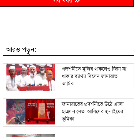
৬
সব খবর
চাঁপাইনবাবগঞ্জে জাল নোট তৈরির সরঞ্জমানসহ গ্রেফতার ২
৭
দীর্ঘদিন পর মোজতবা খামেনির ভিডিও প্রকাশ
৮
সবে মিলে করি লুট
আরও পড়ুন:
সাত বছরে নির্যাতনের শিকার হয়ে দেশে ফিরেছেন ৭০ হাজার
৯
নারী কর্মী
প্রদর্শনীতে মুজিব থাকলেও জিয়া না
থাকার ব্যাখ্যা দিলেন জামায়াত
১০
২৭ দেশে মিশন নেই, সেবাবঞ্চিত ৫৬ হাজার প্রবাসী
আমির
জামায়াতের প্রদর্শনীতে উঠে এলো
ছাত্রদল নেতা আবিদের জুলাইয়ের
ভূমিকা