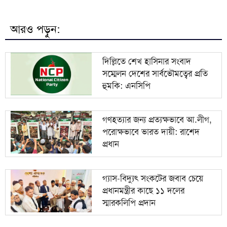
মিরপুর মডেল থানা পুলিশের বিশেষ অভিযানে বিভিন্ন
৮
অপরাধে জড়িত গ্রেপ্তার ৪৩
আরও পড়ুন:
ভারতকে যা দিয়েছি, আজীবন মনে রাখবে; কেন বলেছিলেন
৯
হাসিনা?
দিল্লিতে শেখ হাসিনার সংবাদ
সম্মেলন দেশের সার্বভৌমত্বের প্রতি
দিল্লিকে কড়া বার্তা ঢাকার; ভারতের চোখ রাঙানির দিন কি
১০
হুমকি: এনসিপি
তবে শেষ?
গণহত্যার জন্য প্রত্যক্ষভাবে আ.লীগ,
পরোক্ষভাবে ভারত দায়ী: রাশেদ
প্রধান
গ্যাস-বিদ্যুৎ সংকটের জবাব চেয়ে
প্রধানমন্ত্রীর কাছে ১১ দলের
স্মারকলিপি প্রদান