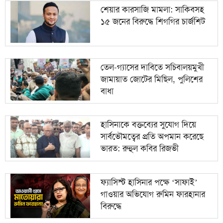
শেয়ার কারসাজি মামলা: সাকিবসহ
১৫ জনের বিরুদ্ধে শিগগির চার্জশিট
তেল-গ্যাসের দাবিতে সচিবালয়মুখী
জামায়াত জোটের মিছিল, পুলিশের
বাধা
হাসিনাকে বক্তব্যের সুযোগ দিয়ে
সার্বভৌমত্বের প্রতি অপমান করেছে
ভারত: রুহুল কবির রিজভী
ফ্যাসিস্ট হাসিনার পক্ষে ‘সাফাই’
গাওয়ার অভিযোগ রুমিন ফারহানার
বিরুদ্ধে