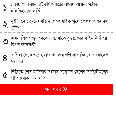
ঢাকায় পাকিস্তান হাইকমিশনারের বাসায় আগুন, সস্ত্রীক
১
আইসিইউতে ভর্তি
দুই দিনে ১২৭৬ মসজিদ থেকে মাইক খুলে ফেলল পশ্চিমবঙ্গ
২
পুলিশ
এমন শিশু গড়ে তুলবেন না, যাতে বৃদ্ধাশ্রমের লাইন দীর্ঘ হয়:
৩
রিপন আনসারী
রাশিয়া থেকে ৩৫ হাজার টন এমওপি সার কিনবে বাংলাদেশ
৪
সরকার
দিল্লিতে শেখ হাসিনার সংবাদ সম্মেলন দেশের সার্বভৌমত্বের
৫
প্রতি হুমকি: এনসিপি
বিএনপিতে রাষ্ট্রপতি নির্বাচন ঘিরে নানা সমীকরণ, সিদ্ধান্ত
৬
সব খবর
নেবেন তারেক রহমান
৭
জাতীয় বিশ্ববিদ্যালয়ের মাস্টার্স শেষপর্ব পরীক্ষার ফল প্রকাশ