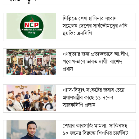
ভারতকে যা দিয়েছি, আজীবন মনে রাখবে; কেন বলেছিলেন
৯
হাসিনা?
দিল্লিতে শেখ হাসিনার সংবাদ
সম্মেলন দেশের সার্বভৌমত্বের প্রতি
দিল্লিকে কড়া বার্তা ঢাকার; ভারতের চোখ রাঙানির দিন কি
১০
হুমকি: এনসিপি
তবে শেষ?
গণহত্যার জন্য প্রত্যক্ষভাবে আ.লীগ,
পরোক্ষভাবে ভারত দায়ী: রাশেদ
প্রধান
গ্যাস-বিদ্যুৎ সংকটের জবাব চেয়ে
প্রধানমন্ত্রীর কাছে ১১ দলের
স্মারকলিপি প্রদান
শেয়ার কারসাজি মামলা: সাকিবসহ
১৫ জনের বিরুদ্ধে শিগগির চার্জশিট