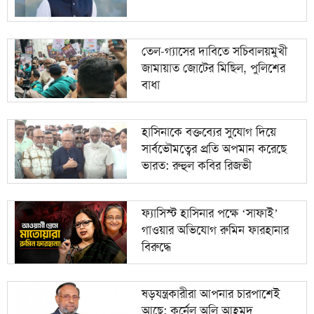
তেল-গ্যাসের দাবিতে সচিবালয়মুখী
জামায়াত জোটের মিছিল, পুলিশের
বাধা
হাসিনাকে বক্তব্যের সুযোগ দিয়ে
সার্বভৌমত্বের প্রতি অপমান করেছে
ভারত: রুহুল কবির রিজভী
ফ্যাসিস্ট হাসিনার পক্ষে ‘সাফাই’
গাওয়ার অভিযোগ রুমিন ফারহানার
বিরুদ্ধে
ষড়যন্ত্রকারীরা আপনার চারপাশেই
আছে: কর্নেল অলি আহমদ