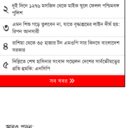
দুই দিনে ১২৭৬ মসজিদ থেকে মাইক খুলে ফেলল পশ্চিমবঙ্গ
২
পুলিশ
এমন শিশু গড়ে তুলবেন না, যাতে বৃদ্ধাশ্রমের লাইন দীর্ঘ হয়:
৩
রিপন আনসারী
রাশিয়া থেকে ৩৫ হাজার টন এমওপি সার কিনবে বাংলাদেশ
৪
সরকার
দিল্লিতে শেখ হাসিনার সংবাদ সম্মেলন দেশের সার্বভৌমত্বের
৫
প্রতি হুমকি: এনসিপি
বিএনপিতে রাষ্ট্রপতি নির্বাচন ঘিরে নানা সমীকরণ, সিদ্ধান্ত
৬
সব খবর
নেবেন তারেক রহমান
৭
জাতীয় বিশ্ববিদ্যালয়ের মাস্টার্স শেষপর্ব পরীক্ষার ফল প্রকাশ
মিরপুর মডেল থানা পুলিশের বিশেষ অভিযানে বিভিন্ন
৮
অপরাধে জড়িত গ্রেপ্তার ৪৩
আরও পড়ুন: