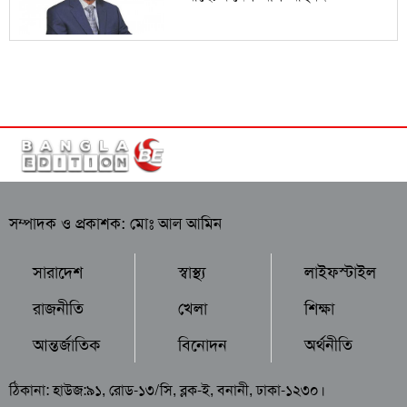
সম্পাদক ও প্রকাশক: মোঃ আল আমিন
সারাদেশ
স্বাস্থ্য
লাইফস্টাইল
রাজনীতি
খেলা
শিক্ষা
আন্তর্জাতিক
বিনোদন
অর্থনীতি
ঠিকানা: হাউজ:৯১, রোড-১৩/সি, ব্লক-ই, বনানী, ঢাকা-১২৩০।