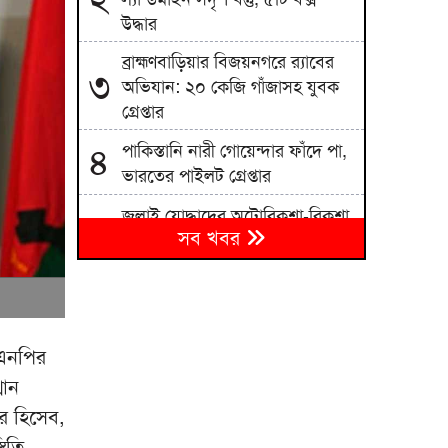
উদ্ধার
ব্রাহ্মণবাড়িয়ার বিজয়নগরে র‍্যাবের
৩
অভিযান: ২০ কেজি গাঁজাসহ যুবক
গ্রেপ্তার
পাকিস্তানি নারী গোয়েন্দার ফাঁদে পা,
৪
ভারতের পাইলট গ্রেপ্তার
জুলাই যোদ্ধাদের অটোরিকশা-রিকশা
৫
সব খবর
উপহার দিলেন প্রধানমন্ত্রী
হাসিনাকে দেশছাড়া করা সেই ৪
৬
পাইলট কোথায়?
শেরপুর সীমান্তে ৬০০ বোতল
৭
বিএনপির
আমদানি নিষিদ্ধ ভারতীয় মদ জব্দ
থান
নাটোরে বাস-ট্রাক সংঘর্ষে দুইজন
৮
র হিসেব,
নিহত, আহত-৫
িতি