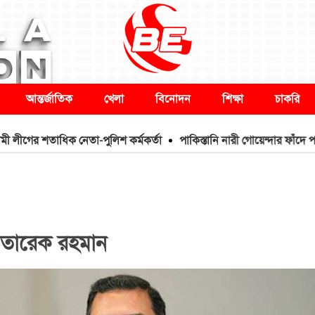
আন্তর্জাতিক
খেলা
বিনোদন
শিক্ষা
চাকরি
তাধিক নেতা-পুলিশ কর্মকর্তা
পাকিস্তানি নারী গোয়েন্দার ফাঁদে পা, ভারতে
ন: তারেক রহমান