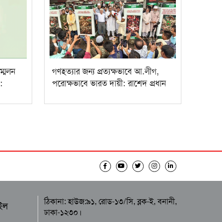
্মেলন
গণহত্যার জন্য প্রত্যক্ষভাবে আ.লীগ,
:
পরোক্ষভাবে ভারত দায়ী: রাশেদ প্রধান
ঠিকানা: হাউজ:৯১, রোড-১৩/সি, ব্লক-ই, বনানী,
ইল
ঢাকা-১২৩০।