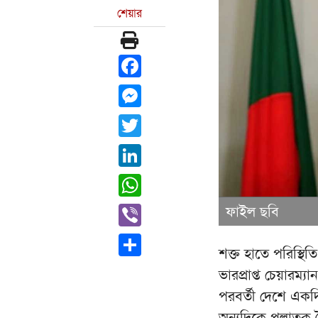
শেয়ার
Facebook
Messenger
Twitter
LinkedIn
WhatsApp
Viber
ফাইল ছবি
Share
শক্ত হাতে পরিস্থিতি
ভারপ্রাপ্ত চেয়ারম
পরবর্তী দেশে একদ
অন্যদিকে পলাতক স