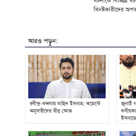
ঘটনাকে বিচ্ছিন্ন ঘ
বিনষ্টকারীদের অপ
আরও পড়ুন:
রবীন্দ্র-বন্দনায় নাহিদ ইসলাম; কমেন্টে
জুলাই গ
অনুসারীদের তীব্র ক্ষোভ
দলীয়কর
ইসলাম