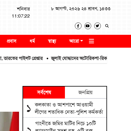
৮ আগস্ট, ২০২৬ ২৪ শ্রাবণ, ১৪৩৩
শনিবার
11:07:23
প্রবাস
ধর্ম
স্বাস্থ্য
আরো
র পাইলট গ্রেপ্তার
জুলাই যোদ্ধাদের অটোরিকশা-রিকশা উপহার দিলেন প্রধানমন
সর্বশেষ
জনপ্রিয়
কলকাতা ও আশপাশে আওয়ামী
১
লীগের শতাধিক নেতা-পুলিশ কর্মকর্তা
গাংনীতে জমির মাটির নিচে ১০টি
২
ল্যান্ডমাইন সদৃশ বস্তু, ৫টি বক্স