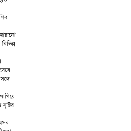
ঢাকায় ডিবির পৃথক অভিযানে
৯
ইয়াবাসহ ৫ জন আটক
পির
বিদ্যুৎ ও জ্বালানি খাত অস্থিতিশীল
১০
হারানো
করতে তৎপর একটি চক্র
বিভিন্ন
া
সেবে
ঙ্গে
 লাগিয়ে
সৃষ্টির
 এসব