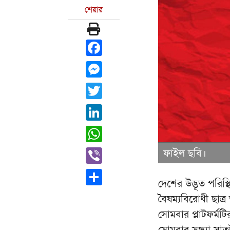
শেয়ার
Facebook
Messenger
Twitter
LinkedIn
WhatsApp
Viber
ফাইল ছবি।
Share
দেশের উদ্ভূত পরিস
বৈষম্যবিরোধী ছাত্
সোমবার প্লাটফর্মটি
সোমবার সন্ধ্যা সা