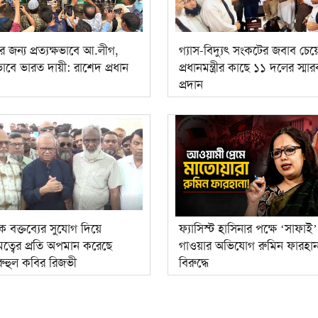
র জন্য প্রত্যক্ষভাবে আ.লীগ,
গ্যাস-বিদ্যুৎ সংকটের জবাব চেয়
াবে ভারত দায়ী: রাশেদ প্রধান
প্রধানমন্ত্রীর কাছে ১১ দলের স্ম
প্রদান
ে বক্তব্যের সুযোগ দিয়ে
ফ্যাসিস্ট হাসিনার পক্ষে ‘সাফাই’
মত্বের প্রতি অপমান করেছে
গাওয়ার অভিযোগ রুমিন ফারহান
রুহুল কবির রিজভী
বিরুদ্ধে