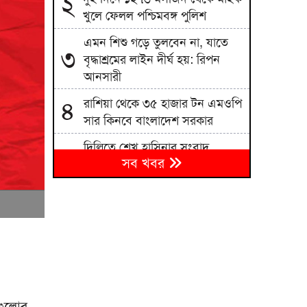
২
খুলে ফেলল পশ্চিমবঙ্গ পুলিশ
এমন শিশু গড়ে তুলবেন না, যাতে
৩
বৃদ্ধাশ্রমের লাইন দীর্ঘ হয়: রিপন
আনসারী
রাশিয়া থেকে ৩৫ হাজার টন এমওপি
৪
সার কিনবে বাংলাদেশ সরকার
দিল্লিতে শেখ হাসিনার সংবাদ
৫
সব খবর
সম্মেলন দেশের সার্বভৌমত্বের প্রতি
হুমকি: এনসিপি
বিএনপিতে রাষ্ট্রপতি নির্বাচন ঘিরে
৬
নানা সমীকরণ, সিদ্ধান্ত নেবেন
তারেক রহমান
জাতীয় বিশ্ববিদ্যালয়ের মাস্টার্স
৭
শেষপর্ব পরীক্ষার ফল প্রকাশ
গুলোর