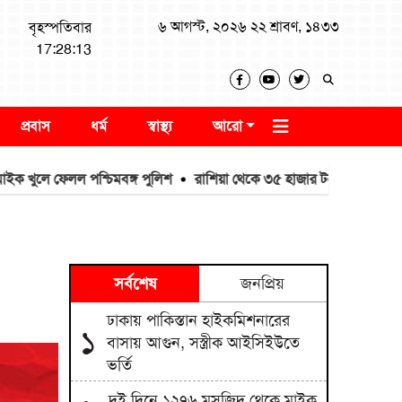
৬ আগস্ট, ২০২৬ ২২ শ্রাবণ, ১৪৩৩
বৃহস্পতিবার
17:28:14
প্রবাস
ধর্ম
স্বাস্থ্য
আরো
 ফেলল পশ্চিমবঙ্গ পুলিশ
রাশিয়া থেকে ৩৫ হাজার টন এমওপি সার কিনবে
সর্বশেষ
জনপ্রিয়
ঢাকায় পাকিস্তান হাইকমিশনারের
১
বাসায় আগুন, সস্ত্রীক আইসিইউতে
ভর্তি
দুই দিনে ১২৭৬ মসজিদ থেকে মাইক