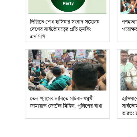
দিল্লিতে শেখ হাসিনার সংবাদ সম্মেলন
গণহত্যা
দেশের সার্বভৌমত্বের প্রতি হুমকি:
পরোক্ষভ
এনসিপি
তেল-গ্যাসের দাবিতে সচিবালয়মুখী
হাসিনাক
জামায়াত জোটের মিছিল, পুলিশের বাধা
সার্বভৌ
ভারত: 