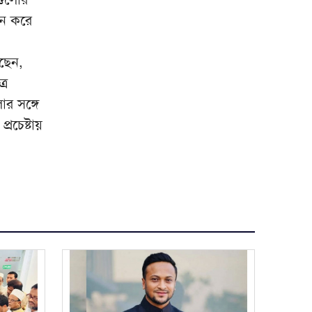
মিরপুর মডেল থানা পুলিশের বিশেষ
৮
োন করে
অভিযানে বিভিন্ন অপরাধে জড়িত
গ্রেপ্তার ৪৩
েছেন,
ভারতকে যা দিয়েছি, আজীবন মনে
৯
্র
রাখবে; কেন বলেছিলেন হাসিনা?
োর সঙ্গে
দিল্লিকে কড়া বার্তা ঢাকার;
১০
রচেষ্টায়
ভারতের চোখ রাঙানির দিন কি
তবে শেষ?