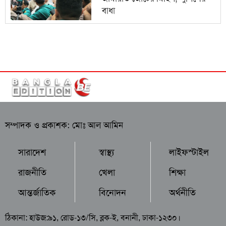
বাধা
সম্পাদক ও প্রকাশক: মোঃ আল আমিন
সারাদেশ
স্বাস্থ্য
লাইফস্টাইল
রাজনীতি
খেলা
শিক্ষা
আন্তর্জাতিক
বিনোদন
অর্থনীতি
ঠিকানা: হাউজ:৯১, রোড-১৩/সি, ব্লক-ই, বনানী, ঢাকা-১২৩০।