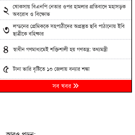
খোকসায় বিএনপি নেতার ওপর হামলার প্রতিবাদে মহাসড়ক
২
অবরোধ ও বিক্ষোভ
লন্ডনের প্রেমিককে সহপাঠীদের অপ্রস্তুত ছবি পাঠানোয় ইবি
৩
ছাত্রীকে বহিষ্কার
৪
স্বাধীন গণমাধ্যমেই শক্তিশালী হয় গণতন্ত্র: তথ্যমন্ত্রী
৫
টানা ভারি বৃষ্টিতে ১০ জেলায় বন্যার শঙ্কা
সাংবাদিকতা পেশার অস্তিত্ব রক্ষায় অবিলম্বে গণমাধ্যম
৬
সব খবর
কমিশন গঠন করুন
৭
ইরানের নতুন ফি প্রস্তাবে বাড়লো তেলের দাম
৮
হামের উপসর্গে নিয়ে ৩ জনের মৃত্যু, আক্রান্ত ১ হাজার ২১৮
আরও পড়ুন: