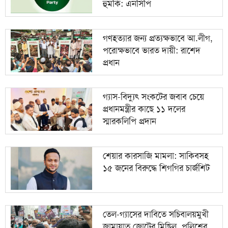
হুমকি: এনসিপি
গণহত্যার জন্য প্রত্যক্ষভাবে আ.লীগ,
পরোক্ষভাবে ভারত দায়ী: রাশেদ
প্রধান
গ্যাস-বিদ্যুৎ সংকটের জবাব চেয়ে
প্রধানমন্ত্রীর কাছে ১১ দলের
স্মারকলিপি প্রদান
শেয়ার কারসাজি মামলা: সাকিবসহ
১৫ জনের বিরুদ্ধে শিগগির চার্জশিট
তেল-গ্যাসের দাবিতে সচিবালয়মুখী
জামায়াত জোটের মিছিল, পুলিশের