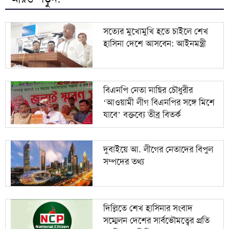
ডেপুটি রেঞ্জারের ওপর হামলার অভিযোগের প্রতিবাদে
৯
মানববন্ধন
সত্যের মুখোমুখি হতে চাইলে শেখ
হাসিনা দেশে আসবেন: আইনমন্ত্রী
১০
তাড়াশে নিখোঁজ সিএনজি চালকের মরদেহ উদ্ধার
বিএনপি নেতা নাছির চৌধুরীর
‘আওয়ামী লীগ বিএনপির সঙ্গে মিশে
যাবে’ বক্তব্যে তীব্র বিতর্ক
দুবাইয়ে আ. লীগের নেতাদের বিপুল
সম্পদের তথ্য
দিল্লিতে শেখ হাসিনার সংবাদ
সম্মেলন দেশের সার্বভৌমত্বের প্রতি