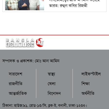
ভারত: রুহুল কবির রিজভী
সম্পাদক ও প্রকাশক: মোঃ আল আমিন
সারাদেশ
স্বাস্থ্য
লাইফস্টাইল
রাজনীতি
খেলা
শিক্ষা
আন্তর্জাতিক
বিনোদন
অর্থনীতি
ঠিকানা: হাউজ:৯১, রোড-১৩/সি, ব্লক-ই, বনানী, ঢাকা-১২৩০।