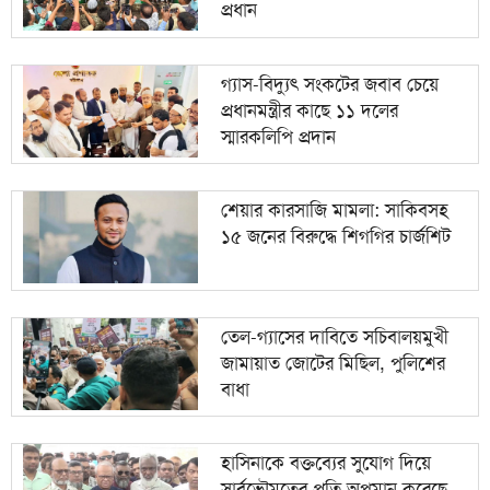
প্রধান
গ্যাস-বিদ্যুৎ সংকটের জবাব চেয়ে
প্রধানমন্ত্রীর কাছে ১১ দলের
স্মারকলিপি প্রদান
শেয়ার কারসাজি মামলা: সাকিবসহ
১৫ জনের বিরুদ্ধে শিগগির চার্জশিট
তেল-গ্যাসের দাবিতে সচিবালয়মুখী
জামায়াত জোটের মিছিল, পুলিশের
বাধা
হাসিনাকে বক্তব্যের সুযোগ দিয়ে
সার্বভৌমত্বের প্রতি অপমান করেছে