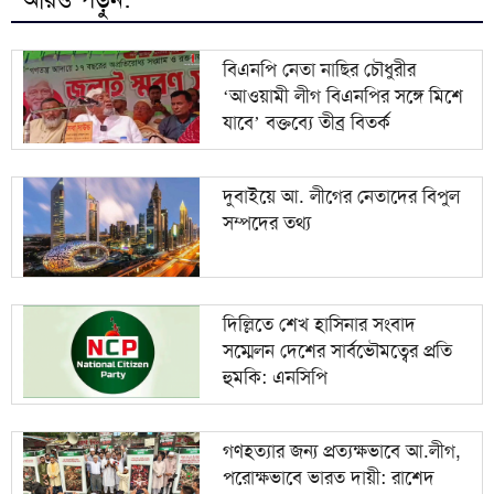
ইসলামী বিশ্ববিদ্যালয় থেকে ক্যান্সার হাসপাতাল: ধামরাইয়ের
৯
৩০০ কোটি টাকার প্রকল্প এখন পরিত্যক্ত স্থাপনা
বিএনপি নেতা নাছির চৌধুরীর
‘আওয়ামী লীগ বিএনপির সঙ্গে মিশে
গ্যাস সংকট নয়, সিদ্ধান্তের কারণে বন্ধ যমুনা সার
১০
যাবে’ বক্তব্যে তীব্র বিতর্ক
কারখানা
দুবাইয়ে আ. লীগের নেতাদের বিপুল
সম্পদের তথ্য
দিল্লিতে শেখ হাসিনার সংবাদ
সম্মেলন দেশের সার্বভৌমত্বের প্রতি
হুমকি: এনসিপি
গণহত্যার জন্য প্রত্যক্ষভাবে আ.লীগ,
পরোক্ষভাবে ভারত দায়ী: রাশেদ