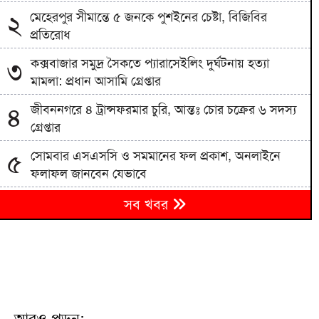
মেহেরপুর সীমান্তে ৫ জনকে পুশইনের চেষ্টা, বিজিবির
২
প্রতিরোধ
কক্সবাজার সমুদ্র সৈকতে প্যারাসেইলিং দুর্ঘটনায় হত্যা
৩
মামলা: প্রধান আসামি গ্রেপ্তার
জীবননগরে ৪ ট্রান্সফরমার চুরি, আন্তঃ চোর চক্রের ৬ সদস্য
৪
গ্রেপ্তার
সোমবার এসএসসি ও সমমানের ফল প্রকাশ, অনলাইনে
৫
ফলাফল জানবেন যেভাবে
৬
সব খবর
সেপ্টেম্বরে যুক্তরাষ্ট্র সফরে যাচ্ছেন প্রধানমন্ত্রী
পাকিস্তানের নিরাপত্তা বাহিনীর অভিযানে ভারত সমর্থিত ১০
৭
সন্ত্রাসী নিহত
৮
ইয়েমেনে হুথি হামলায় ৫৮ সেনা নিহত
আরও পড়ুন: