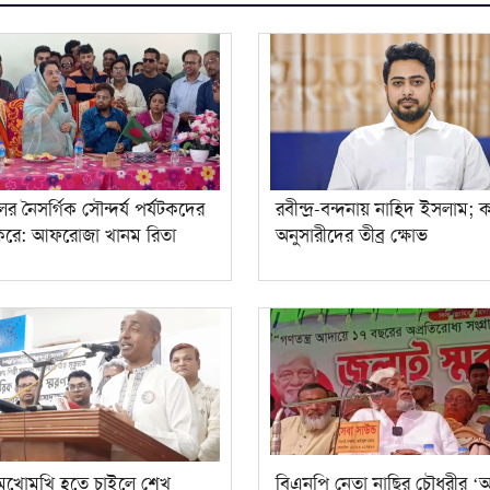
র নৈসর্গিক সৌন্দর্য পর্যটকদের
রবীন্দ্র-বন্দনায় নাহিদ ইসলাম; ক
 করে: আফরোজা খানম রিতা
অনুসারীদের তীব্র ক্ষোভ
 মুখোমুখি হতে চাইলে শেখ
বিএনপি নেতা নাছির চৌধুরীর ‘