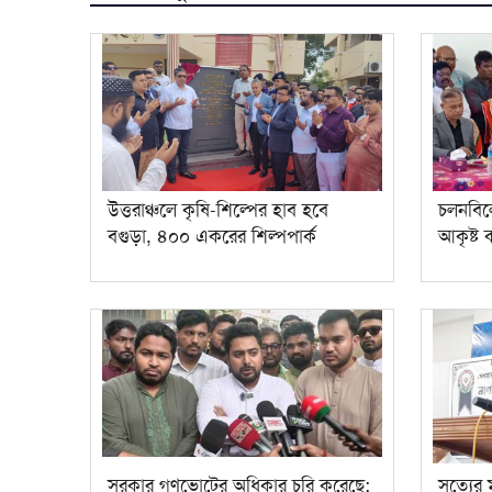
উত্তরাঞ্চলে কৃষি-শিল্পের হাব হবে
চলনবিলে
বগুড়া, ৪০০ একরের শিল্পপার্ক
আকৃষ্ট
সরকার গণভোটের অধিকার চুরি করেছে:
সত্যের