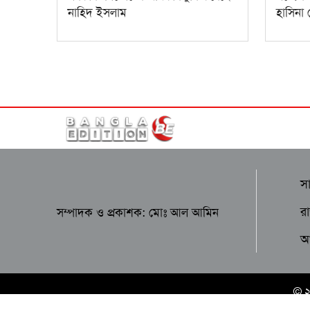
নাহিদ ইসলাম
হাসিনা 
স
র
সম্পাদক ও প্রকাশক: মোঃ আল আমিন
আন
© 