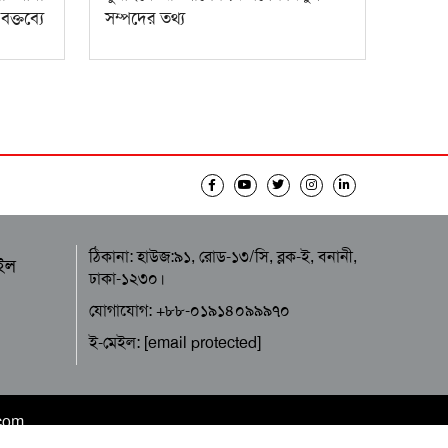
ক্তব্যে
সম্পদের তথ্য
ঠিকানা: হাউজ:৯১, রোড-১৩/সি, ব্লক-ই, বনানী,
ইল
ঢাকা-১২৩০।
যোগাযোগ: +৮৮-০১৯১৪০৯৯৯৭০
ই-মেইল:
[email protected]
.com