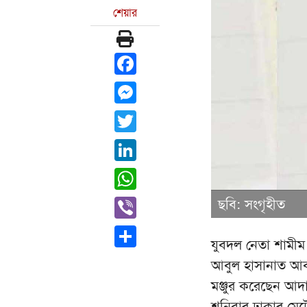
শেয়ার
Facebook
Messenger
Twitter
LinkedIn
WhatsApp
Viber
ছবি: সংগৃহীত
Share
যুবদল নেতা শামীম
আবুল হাসানাত আবদু
মঞ্জুর করেছেন আ
শনিবার ঢাকার মেট্র