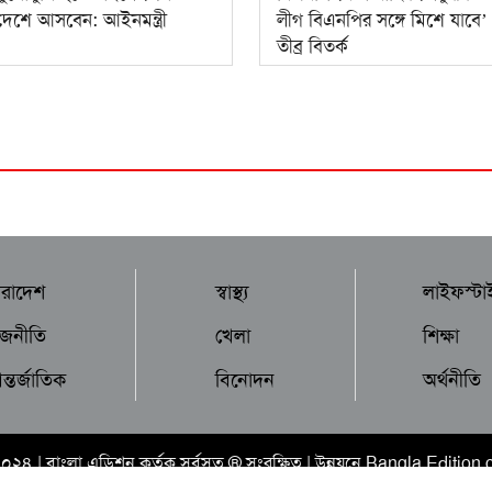
দেশে আসবেন: আইনমন্ত্রী
লীগ বিএনপির সঙ্গে মিশে যাবে’ ব
তীব্র বিতর্ক
ারাদেশ
স্বাস্থ্য
লাইফস্টা
াজনীতি
খেলা
শিক্ষা
্তর্জাতিক
বিনোদন
অর্থনীতি
২০২৪ |
বাংলা এডিশন
কর্তৃক সর্বসত্ব ® সংরক্ষিত | উন্নয়নে
Bangla Edition