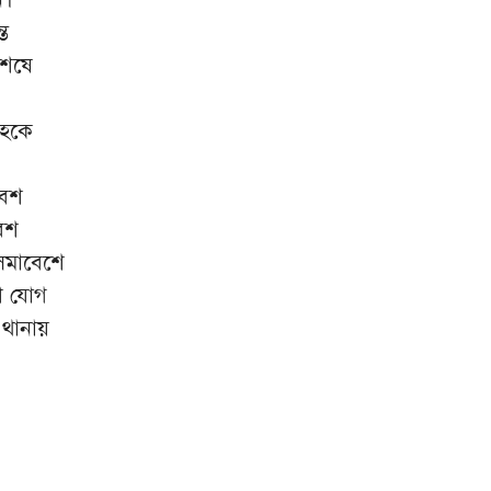
চার জনের মৃত্যু
ত
নাটোরের লালপুরে এক যুবকের ফাঁস
৯
শেষে
দিয়ে আত্মহত্যা
উত্তরাঞ্চলে কৃষি-শিল্পের হাব হবে
১০
াহকে
বগুড়া, ৪০০ একরের শিল্পপার্ক
বেশ
েশ
াসমাবেশে
ে যোগ
 থানায়