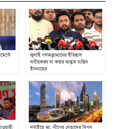
মেন্টে
জুলাই গণঅভ্যুত্থানের ইতিহাস
দলীয়করণ না করার আহ্বান নাহিদ
ইসলামের
আওয়ামী
দুবাইয়ে আ. লীগের নেতাদের বিপুল