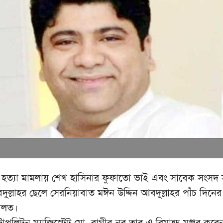
 হত্যা মামলায় শেখ হাসিনার ফুফাতো ভাই এবং সাবেক সংসদ 
ল্লাহর ছেলে সেরনিয়াবাত মঈন উদ্দিন আবদুল্লাহর পাঁচ দিনের 
দালত।
োপলিটন ম্যাজিস্ট্রেট মো. রাগীব নূর তার এ রিমান্ড মঞ্জুর করে