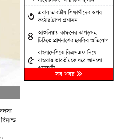
সাংবাদিক শেখ রাজিব হাসান
এবার ভারতীয় শিক্ষার্থীদের ওপর
৩
কঠোর ট্রাম্প প্রশাসন
আশুলিয়ায় কাফনের কাপড়সহ
৪
চিঠিতে প্রাণনাশের হুমকির অভিযোগ
বাংলাদেশিকে বিএসএফ নিয়ে
৫
যাওয়ায় ভারতীয়কে ধরে আনলো
গ্রামবাসী
সব খবর
মঞ্চ প্রস্তুত, বানভাসি মানুষের
৬
অপেক্ষা; প্রধানমন্ত্রীর আগমন ঘিরে
বাঁশখালীতে উৎসব
শব্দদূষণের অজুহাতে পশ্চিমবঙ্গে
সদস্য
৭
একের পর এক মসজিদের মাইক
রিমান্ড
অপসারণ
হাম ও হামের উপসর্গ নিয়ে আরও
৮
ন।