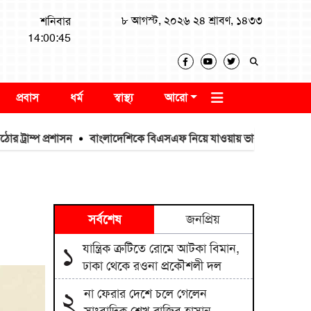
৮ আগস্ট, ২০২৬ ২৪ শ্রাবণ, ১৪৩৩
শনিবার
14:00:46
প্রবাস
ধর্ম
স্বাস্থ্য
আরো
্প প্রশাসন
বাংলাদেশিকে বিএসএফ নিয়ে যাওয়ায় ভারতীয়কে ধরে আনলো গ্
সর্বশেষ
জনপ্রিয়
যান্ত্রিক ত্রুটিতে রোমে আটকা বিমান,
১
ঢাকা থেকে রওনা প্রকৌশলী দল
না ফেরার দেশে চলে গেলেন
২