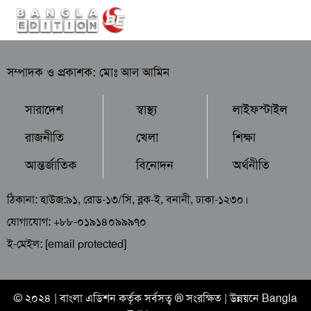
সম্পাদক ও প্রকাশক: মোঃ আল আমিন
সারাদেশ
স্বাস্থ্য
লাইফস্টাইল
রাজনীতি
খেলা
শিক্ষা
আন্তর্জাতিক
বিনোদন
অর্থনীতি
ঠিকানা: হাউজ:৯১, রোড-১৩/সি, ব্লক-ই, বনানী, ঢাকা-১২৩০।
যোগাযোগ: +৮৮-০১৯১৪০৯৯৯৭০
ই-মেইল:
[email protected]
© ২০২৪ |
বাংলা এডিশন
কর্তৃক সর্বসত্ব ® সংরক্ষিত | উন্নয়নে
Bangla