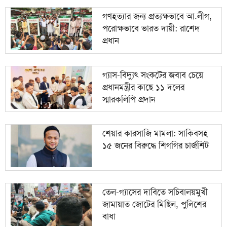
গণহত্যার জন্য প্রত্যক্ষভাবে আ.লীগ,
পরোক্ষভাবে ভারত দায়ী: রাশেদ
প্রধান
গ্যাস-বিদ্যুৎ সংকটের জবাব চেয়ে
প্রধানমন্ত্রীর কাছে ১১ দলের
স্মারকলিপি প্রদান
শেয়ার কারসাজি মামলা: সাকিবসহ
১৫ জনের বিরুদ্ধে শিগগির চার্জশিট
তেল-গ্যাসের দাবিতে সচিবালয়মুখী
জামায়াত জোটের মিছিল, পুলিশের
বাধা