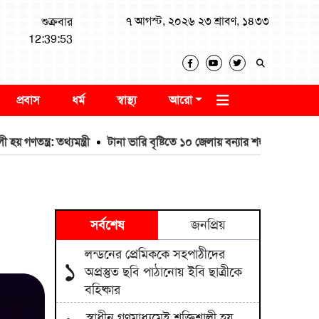
৭ আগস্ট, ২০২৬ ২৩ শ্রাবণ, ১৪৩৩
শুক্রবার
12:39:54
প্রবাস
ধর্ম
স্বাস্থ্য
আরো
র: তথ্যমন্ত্রী
টানা ভারি বৃষ্টিতে ১০ জেলায় বন্যার শঙ্কা
সাংবাদিকতা পেশা
সর্বশেষ
জনপ্রিয়
লন্ডনের প্রেমিককে সহপাঠীদের
১
অপ্রস্তুত ছবি পাঠানোয় ইবি ছাত্রীকে
বহিষ্কার
স্বাধীন গণমাধ্যমেই শক্তিশালী হয়