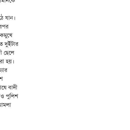
জামানকে
ঠে যান।
এরপর
কমুখে
ত দুইটার
ী ছেলে
রা হয়।
যার
শে
েষে বাদী
েও পুলিশ
মামলা