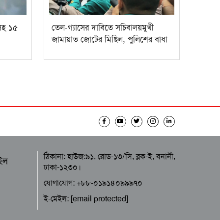
সহ ১৫
তেল-গ্যাসের দাবিতে সচিবালয়মুখী
জামায়াত জোটের মিছিল, পুলিশের বাধা
ঠিকানা: হাউজ:৯১, রোড-১৩/সি, ব্লক-ই, বনানী,
ইল
ঢাকা-১২৩০।
যোগাযোগ: +৮৮-০১৯১৪০৯৯৯৭০
ই-মেইল:
[email protected]