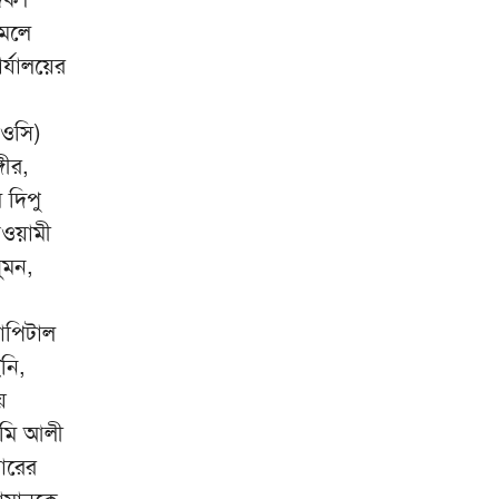
আমলে
বারবার দিল্লিকে যেভাবে জবাব দিচ্ছে
৯
ঢাকা
র্যালয়ের
খাদ্য পরীক্ষায় মিলল ভয়াবহ
১০
(ওসি)
দূষণের প্রমাণ
গীর,
 দিপু
আওয়ামী
ুমন,
যাপিটাল
নি,
য়
ামি আলী
ারের