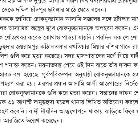
ের ২৯ আগস্ট দুপুরে আসামি সজল বিশ্ববিদ্যালয়ছাত্র রোকনুজ্
কে দক্ষিণ চাঁদপুর ছটাঙ্গার মাঠে যেতে বলেন।
দিককে জানিয়ে রোকনুজ্জামান আসামি সজলের সঙ্গে ছটাঙ্গার মা
পর আসামিরা অস্ত্রের মুখে রোকনুজ্জামানকে অপহরণ করেন। 
েকে খোঁজখবর করেও কোথাও পাওয়া যায়নি। পরদিন সকালে লো
ড়হুদার জয়রামপুর কাঁঠালতলার বখতিয়ার মিয়ার বাঁশবাগানে রা
শ গুলি করে হত্যা করেছে। সদর হাসপাতালের মর্গে গিয়ে বাদ
াশ শনাক্ত করেন। ময়নাতদন্ত শেষে ওই দিন রাতে তাঁর দাফন ক
ও বলা হয়েছে, পূর্বপরিকল্পনা অনুযায়ী রোকনুজ্জামানকে হত্
 অপহরণ করা হয়। এরপর প্রধান আসামি আলী আজগারের নির্দে
রা রোকনুজ্জামানকে গুলি করে হত্যা করেন। সন্তানের দাফন শ
্দিক ৩১ আগস্ট দামুড়হুদা মডেল থানায় লিখিত অভিযোগ করল
্রহণ করেনি। বাদী দীর্ঘদিন আত্মগোপনে থাকায় বাড়িতে ফিরে 
ে আরজিতে উল্লেখ করেছেন।