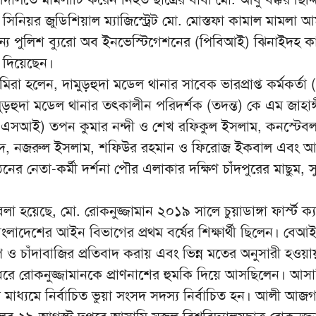
িনিয়র জুডিশিয়াল ম্যাজিস্ট্রেট মো. মোস্তফা কামাল মামলা 
ন্য পুলিশ ব্যুরো অব ইনভেস্টিগেশনের (পিবিআই) ঝিনাইদহ কা
েশ দিয়েছেন।
া হলেন, দামুড়হুদা মডেল থানার সাবেক ভারপ্রাপ্ত কর্মকর্তা 
ামুড়হুদা মডেল থানার তৎকালীন পরিদর্শক (তদন্ত) কে এম জাহাঙ্
(এসআই) তপন কুমার নন্দী ও শেখ রফিকুল ইসলাম, কনস্টেবল
 মাসুদ, নজরুল ইসলাম, শফিউর রহমান ও ফিরোজ ইকবাল এবং 
র নেতা-কর্মী দর্শনা পৌর এলাকার দক্ষিণ চাঁদপুরের মাছুম, স
 হয়েছে, মো. রোকনুজ্জামান ২০১৯ সালে চুয়াডাঙ্গা ফার্স্ট ক্
াংলাদেশের আইন বিভাগের প্রথম বর্ষের শিক্ষার্থী ছিলেন। বেআই
ও চাঁদাবাজির প্রতিবাদ করায় এবং ভিন্ন মতের অনুসারী হওয়া
 ধরে রোকনুজ্জামানকে প্রাণনাশের হুমকি দিয়ে আসছিলেন। আস
মাধ্যমে নির্বাচিত ভুয়া সংসদ সদস্য নির্বাচিত হন। আলী আজগ