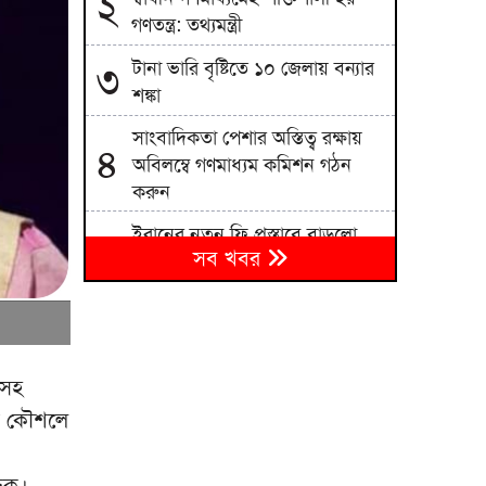
২
গণতন্ত্র: তথ্যমন্ত্রী
টানা ভারি বৃষ্টিতে ১০ জেলায় বন্যার
৩
শঙ্কা
সাংবাদিকতা পেশার অস্তিত্ব রক্ষায়
৪
অবিলম্বে গণমাধ্যম কমিশন গঠন
করুন
ইরানের নতুন ফি প্রস্তাবে বাড়লো
৫
সব খবর
তেলের দাম
হামের উপসর্গে নিয়ে ৩ জনের মৃত্যু,
৬
আক্রান্ত ১ হাজার ২১৮
ডেপুটি রেঞ্জারের ওপর হামলার
৭
রসহ
অভিযোগের প্রতিবাদে মানববন্ধন
কে কৌশলে
তাড়াশে নিখোঁজ সিএনজি চালকের
৮
মরদেহ উদ্ধার
দিক।