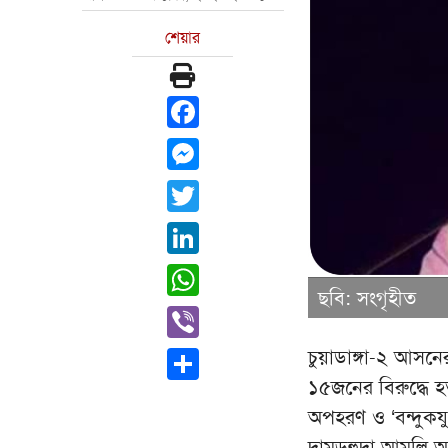
শেয়ার
Facebook
Messenger
Twitter
LinkedIn
WhatsApp
ছবি: সংগৃহীত
Viber
চুয়াডাঙ্গা-২ আস
Share
১৫জনের বিরুদ্ধে হ
অপহরণ ও ‘বন্দুকয
দামুড়হুদা আমলি আদ