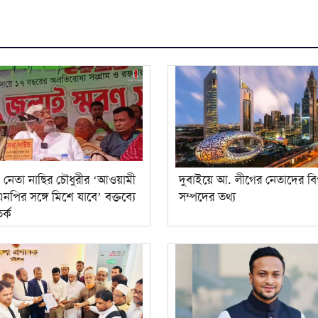
 নেতা নাছির চৌধুরীর ‘আওয়ামী
দুবাইয়ে আ. লীগের নেতাদের বি
নপির সঙ্গে মিশে যাবে’ বক্তব্যে
সম্পদের তথ্য
র্ক