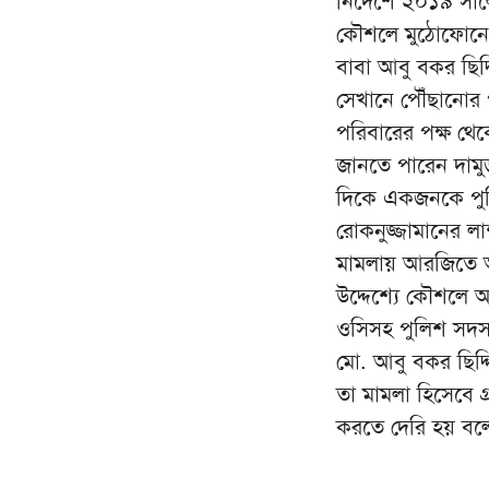
নির্দেশে ২০১৯ সাল
কৌশলে মুঠোফোনে ডে
বাবা আবু বকর ছিদ্
সেখানে পৌঁছানোর 
পরিবারের পক্ষ থ
জানতে পারেন দামু
দিকে একজনকে পুলি
রোকনুজ্জামানের ল
মামলায় আরজিতে আর
উদ্দেশ্যে কৌশলে
ওসিসহ পুলিশ সদস্য
মো. আবু বকর ছিদ
তা মামলা হিসেবে গ
করতে দেরি হয় বল