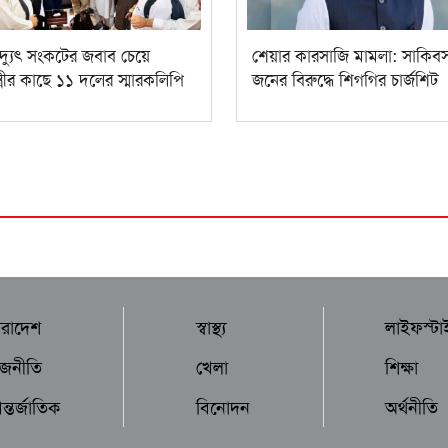
িদ্যুৎ সংকটের জবাব চেয়ে
শেয়ার কারসাজি মামলা: সাকিব
ন্ত্রীর কাছে ১১ দলের স্মারকলিপি
জনের বিরুদ্ধে শিগগির চার্জশিট
ারাদেশ
স্বাস্থ্য
লাইফস্টা
াজনীতি
খেলা
শিক্ষা
্তর্জাতিক
বিনোদন
অর্থনীতি