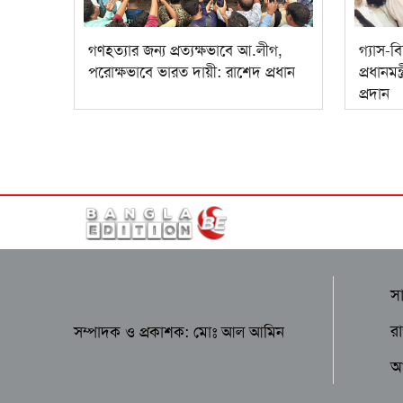
গণহত্যার জন্য প্রত্যক্ষভাবে আ.লীগ,
গ্যাস-ব
পরোক্ষভাবে ভারত দায়ী: রাশেদ প্রধান
প্রধানম
প্রদান
স
র
সম্পাদক ও প্রকাশক: মোঃ আল আমিন
আন