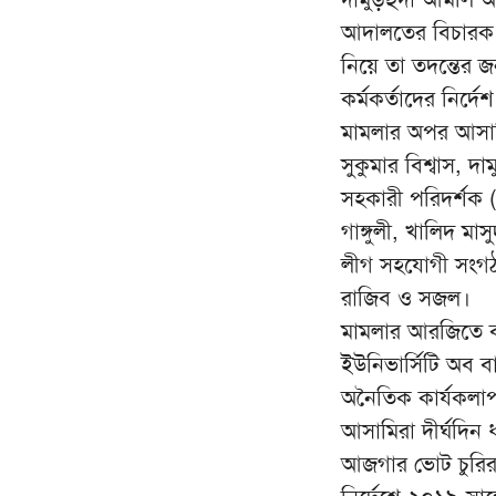
আদালতের বিচারক স
নিয়ে তা তদন্তের জ
কর্মকর্তাদের নির্দ
মামলার অপর আসামির
সুকুমার বিশ্বাস, দ
সহকারী পরিদর্শক 
গাঙ্গুলী, খালিদ
লীগ সহযোগী সংগঠনে
রাজিব ও সজল।
মামলার আরজিতে বলা
ইউনিভার্সিটি অব ব
অনৈতিক কার্যকলাপ 
আসামিরা দীর্ঘদিন
আজগার ভোট চুরির 