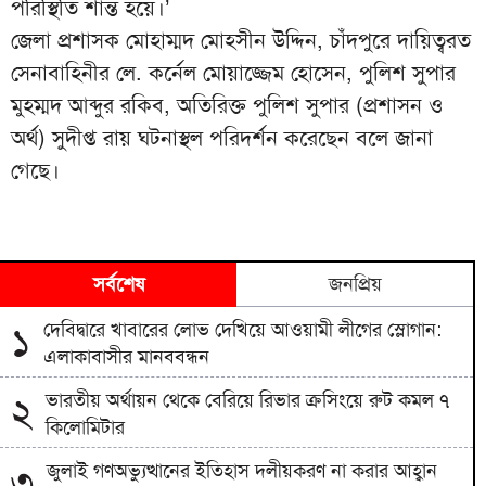
পরিস্থিতি শান্ত হয়ে।’
জেলা প্রশাসক মোহাম্মদ মোহসীন উদ্দিন, চাঁদপুরে দায়িত্বরত
সেনাবাহিনীর লে. কর্নেল মোয়াজ্জেম হোসেন, পুলিশ সুপার
মুহম্মদ আব্দুর রকিব, অতিরিক্ত পুলিশ সুপার (প্রশাসন ও
অর্থ) সুদীপ্ত রায় ঘটনাস্থল পরিদর্শন করেছেন বলে জানা
গেছে।
সর্বশেষ
জনপ্রিয়
দেবিদ্বারে খাবারের লোভ দেখিয়ে আওয়ামী লীগের স্লোগান:
১
এলাকাবাসীর মানববন্ধন
ভারতীয় অর্থায়ন থেকে বেরিয়ে রিভার ক্রসিংয়ে রুট কমল ৭
২
কিলোমিটার
জুলাই গণঅভ্যুত্থানের ইতিহাস দলীয়করণ না করার আহ্বান
৩