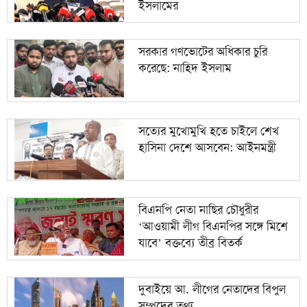
১০
ইসলামের
দিতে পারে বজ্রঝড়
সরকার গণভোটের অধিকার চুরি
করেছে: নাহিদ ইসলাম
সত্যের মুখোমুখি হতে চাইলে শেখ
হাসিনা দেশে আসবেন: আইনমন্ত্রী
বিএনপি নেতা নাছির চৌধুরীর
‘আওয়ামী লীগ বিএনপির সঙ্গে মিশে
যাবে’ বক্তব্যে তীব্র বিতর্ক
দুবাইয়ে আ. লীগের নেতাদের বিপুল
সম্পদের তথ্য