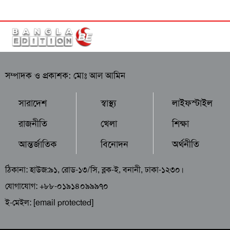
সম্পাদক ও প্রকাশক: মোঃ আল আমিন
সারাদেশ
স্বাস্থ্য
লাইফস্টাইল
রাজনীতি
খেলা
শিক্ষা
আন্তর্জাতিক
বিনোদন
অর্থনীতি
ঠিকানা: হাউজ:৯১, রোড-১৩/সি, ব্লক-ই, বনানী, ঢাকা-১২৩০।
যোগাযোগ: +৮৮-০১৯১৪০৯৯৯৭০
ই-মেইল:
[email protected]