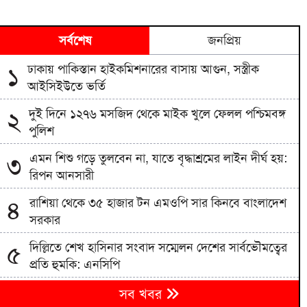
সর্বশেষ
জনপ্রিয়
ঢাকায় পাকিস্তান হাইকমিশনারের বাসায় আগুন, সস্ত্রীক
১
আইসিইউতে ভর্তি
দুই দিনে ১২৭৬ মসজিদ থেকে মাইক খুলে ফেলল পশ্চিমবঙ্গ
২
পুলিশ
এমন শিশু গড়ে তুলবেন না, যাতে বৃদ্ধাশ্রমের লাইন দীর্ঘ হয়:
৩
রিপন আনসারী
রাশিয়া থেকে ৩৫ হাজার টন এমওপি সার কিনবে বাংলাদেশ
৪
সরকার
দিল্লিতে শেখ হাসিনার সংবাদ সম্মেলন দেশের সার্বভৌমত্বের
৫
প্রতি হুমকি: এনসিপি
বিএনপিতে রাষ্ট্রপতি নির্বাচন ঘিরে নানা সমীকরণ, সিদ্ধান্ত
৬
সব খবর