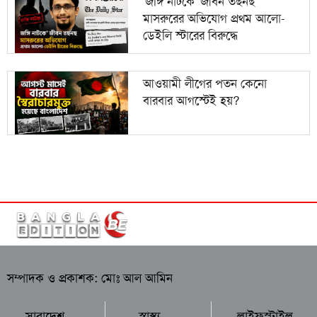
'জঙ্গি নাটকে' জীবন তছনছ
মাসরুরের অভিযোগ প্রথম আলো-
ডেইলি স্টারের বিরুদ্ধে
আওয়ামী লীগের পতন কেনো
বারবার আগস্টেই হয়?
সম্পাদক ও প্রকাশক: মোঃ আল আমিন
সারাদেশ
স্বাস্থ্য
লাইফস্টাইল