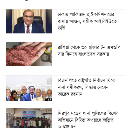
ভারতকে যা দিয়েছি, আজীবন মনে রাখবে; কেন বলেছিলেন
৯
হাসিনা?
ঢাকায় পাকিস্তান হাইকমিশনারের
বাসায় আগুন, সস্ত্রীক আইসিইউতে
দিল্লিকে কড়া বার্তা ঢাকার; ভারতের চোখ রাঙানির দিন কি
১০
ভর্তি
তবে শেষ?
রাশিয়া থেকে ৩৫ হাজার টন এমওপি
সার কিনবে বাংলাদেশ সরকার
বিএনপিতে রাষ্ট্রপতি নির্বাচন ঘিরে
নানা সমীকরণ, সিদ্ধান্ত নেবেন
তারেক রহমান
মিরপুর মডেল থানা পুলিশের বিশেষ
অভিযানে বিভিন্ন অপরাধে জড়িত
গ্রেপ্তার ৪৩