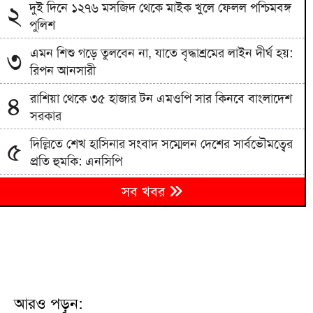
দুই দিনে ১২৭৬ মসজিদ থেকে মাইক খুলে ফেলল পশ্চিমবঙ্গ
২
পুলিশ
এমন শিশু গড়ে তুলবেন না, যাতে বৃদ্ধাশ্রমের লাইন দীর্ঘ হয়:
৩
রিপন আনসারী
রাশিয়া থেকে ৩৫ হাজার টন এমওপি সার কিনবে বাংলাদেশ
৪
সরকার
দিল্লিতে শেখ হাসিনার সংবাদ সম্মেলন দেশের সার্বভৌমত্বের
৫
প্রতি হুমকি: এনসিপি
বিএনপিতে রাষ্ট্রপতি নির্বাচন ঘিরে নানা সমীকরণ, সিদ্ধান্ত
৬
সব খবর
নেবেন তারেক রহমান
৭
জাতীয় বিশ্ববিদ্যালয়ের মাস্টার্স শেষপর্ব পরীক্ষার ফল প্রকাশ
মিরপুর মডেল থানা পুলিশের বিশেষ অভিযানে বিভিন্ন
৮
অপরাধে জড়িত গ্রেপ্তার ৪৩
আরও পড়ুন: