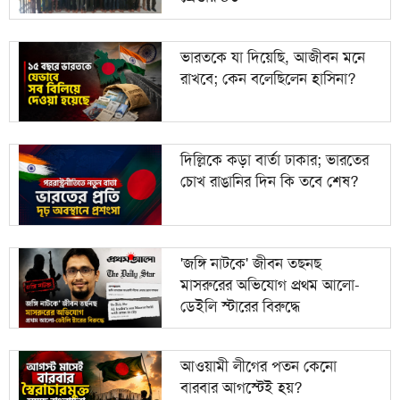
ভারতকে যা দিয়েছি, আজীবন মনে
রাখবে; কেন বলেছিলেন হাসিনা?
দিল্লিকে কড়া বার্তা ঢাকার; ভারতের
চোখ রাঙানির দিন কি তবে শেষ?
'জঙ্গি নাটকে' জীবন তছনছ
মাসরুরের অভিযোগ প্রথম আলো-
ডেইলি স্টারের বিরুদ্ধে
আওয়ামী লীগের পতন কেনো
বারবার আগস্টেই হয়?