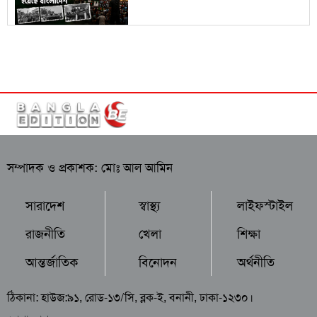
সম্পাদক ও প্রকাশক: মোঃ আল আমিন
সারাদেশ
স্বাস্থ্য
লাইফস্টাইল
রাজনীতি
খেলা
শিক্ষা
আন্তর্জাতিক
বিনোদন
অর্থনীতি
ঠিকানা: হাউজ:৯১, রোড-১৩/সি, ব্লক-ই, বনানী, ঢাকা-১২৩০।